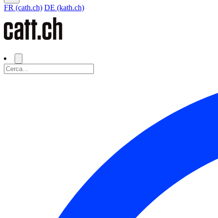
FR (cath.ch)
DE (kath.ch)