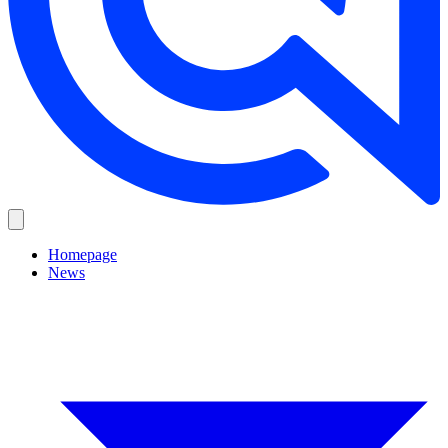
Homepage
News