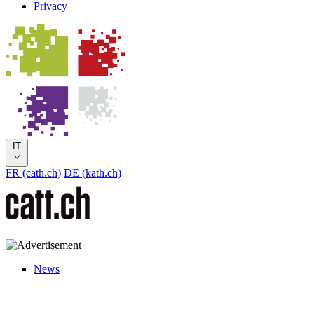
Privacy
IT
FR (cath.ch)
DE (kath.ch)
News