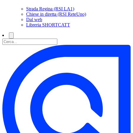
Strada Regina (RSI LA1)
Chiese in diretta (RSI ReteUno)
Dal web
Libreria SHORTCATT