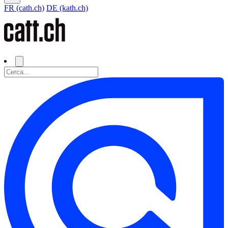
FR (cath.ch)
DE (kath.ch)