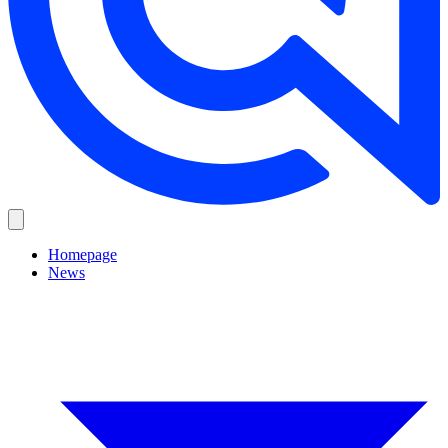
Homepage
News