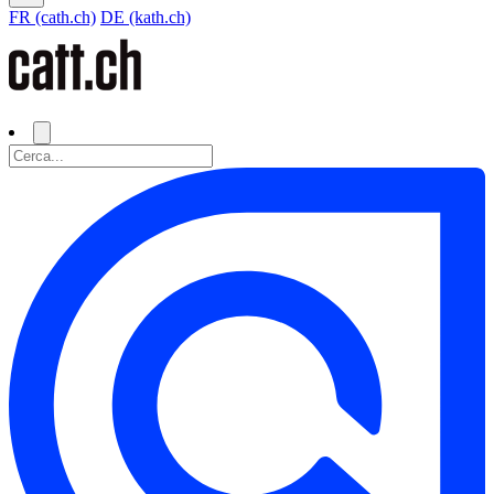
FR (cath.ch)
DE (kath.ch)