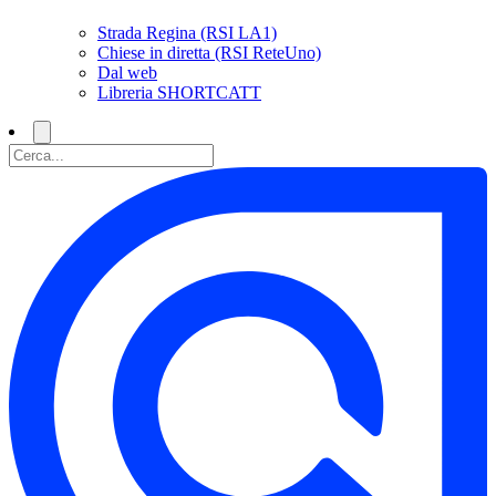
Strada Regina (RSI LA1)
Chiese in diretta (RSI ReteUno)
Dal web
Libreria SHORTCATT