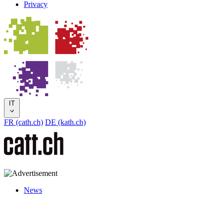
Privacy
IT
FR (cath.ch)
DE (kath.ch)
News