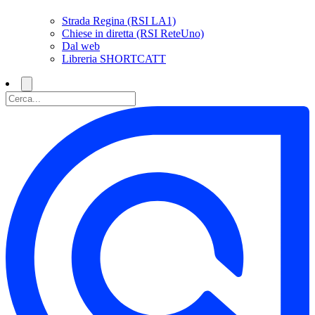
Strada Regina (RSI LA1)
Chiese in diretta (RSI ReteUno)
Dal web
Libreria SHORTCATT