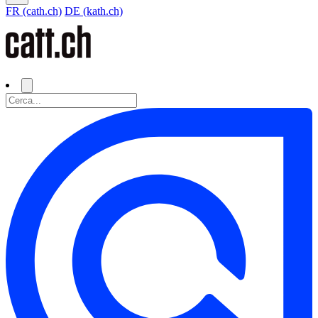
FR (cath.ch)
DE (kath.ch)