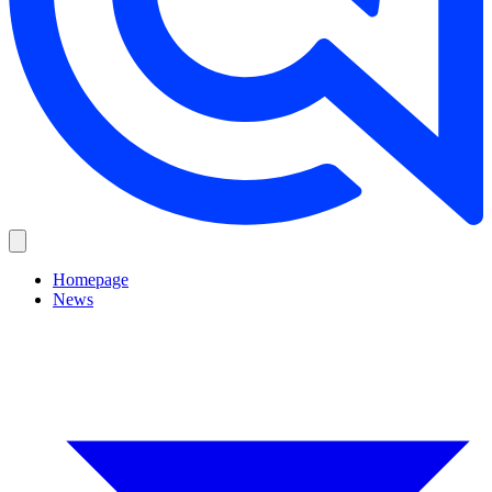
Homepage
News