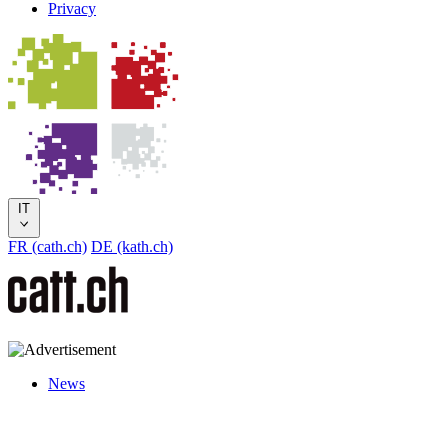
Privacy
IT
FR (cath.ch)
DE (kath.ch)
News