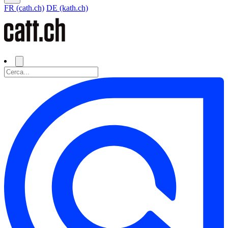
FR (cath.ch)
DE (kath.ch)