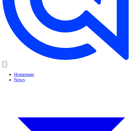
Homepage
News