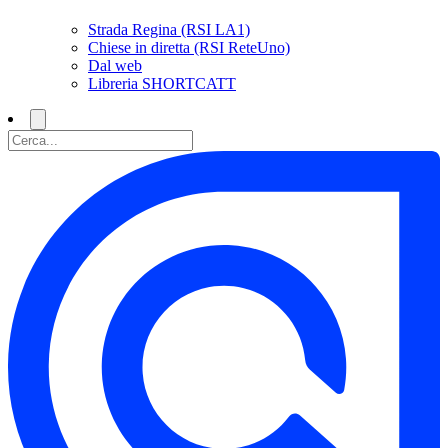
Strada Regina (RSI LA1)
Chiese in diretta (RSI ReteUno)
Dal web
Libreria SHORTCATT