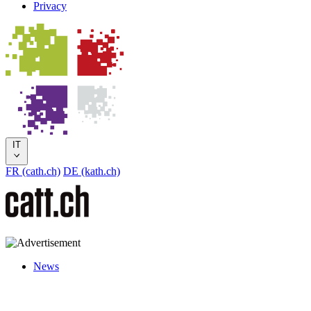
Privacy
IT
FR (cath.ch)
DE (kath.ch)
News