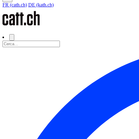
FR (cath.ch)
DE (kath.ch)