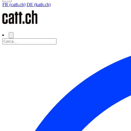
FR (cath.ch)
DE (kath.ch)