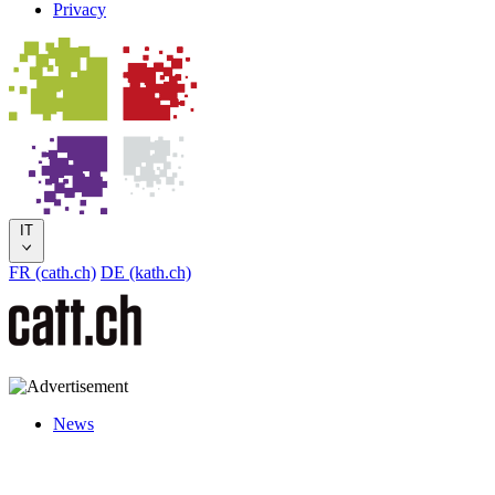
Privacy
IT
FR (cath.ch)
DE (kath.ch)
News