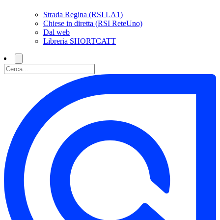
Strada Regina (RSI LA1)
Chiese in diretta (RSI ReteUno)
Dal web
Libreria SHORTCATT