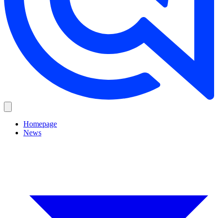
Homepage
News