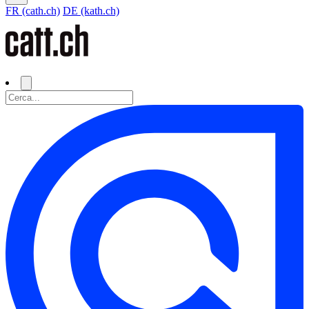
FR (cath.ch)
DE (kath.ch)