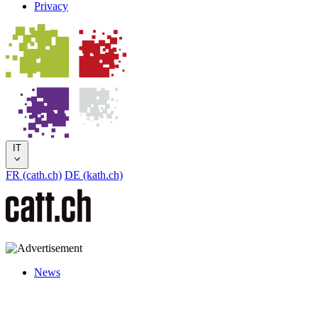
Privacy
IT
FR (cath.ch)
DE (kath.ch)
News