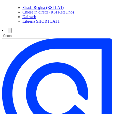
Strada Regina (RSI LA1)
Chiese in diretta (RSI ReteUno)
Dal web
Libreria SHORTCATT