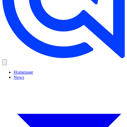
Homepage
News