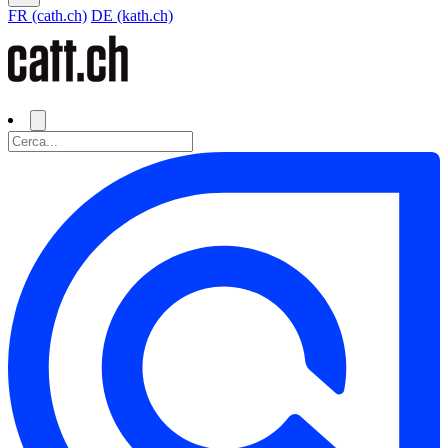
FR (cath.ch)
DE (kath.ch)