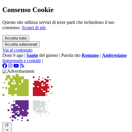
Consenso Cookie
Questo sito utilizza servizi di terze parti che richiedono il tuo
consenso.
Scopri di più
Accetta tutto
Accetta selezionati
Vai al contenuto
Dom 9 ago
|
Santo
del giorno
|
Parola rito
Romano
|
Ambrosiano
Impressum e contatti
|
IT