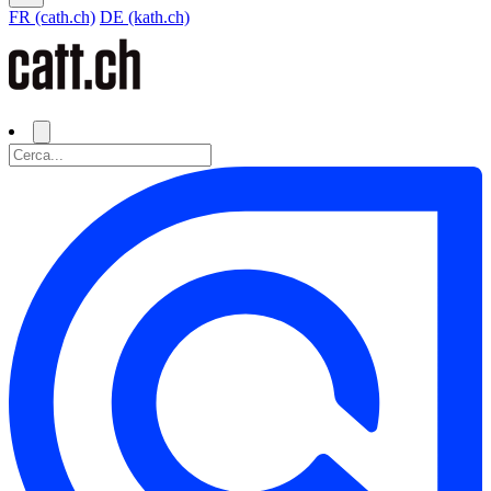
FR (cath.ch)
DE (kath.ch)