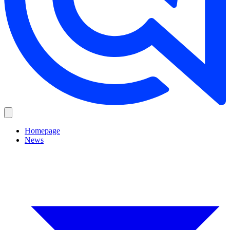
Homepage
News