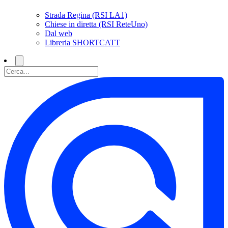
Strada Regina (RSI LA1)
Chiese in diretta (RSI ReteUno)
Dal web
Libreria SHORTCATT