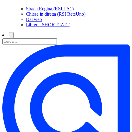
Strada Regina (RSI LA1)
Chiese in diretta (RSI ReteUno)
Dal web
Libreria SHORTCATT