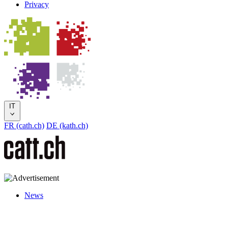
Privacy
IT
FR (cath.ch)
DE (kath.ch)
News