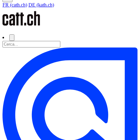
FR (cath.ch)
DE (kath.ch)