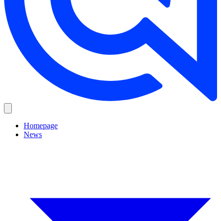
Homepage
News