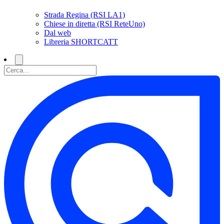
Strada Regina (RSI LA1)
Chiese in diretta (RSI ReteUno)
Dal web
Libreria SHORTCATT