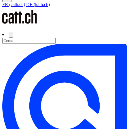
FR (cath.ch)
DE (kath.ch)