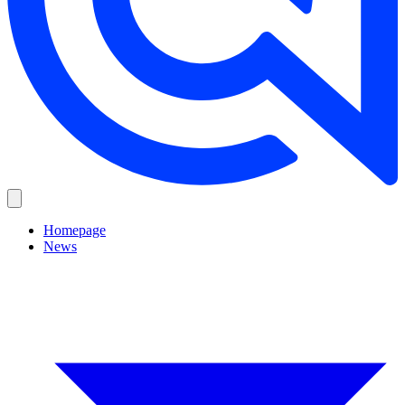
Homepage
News