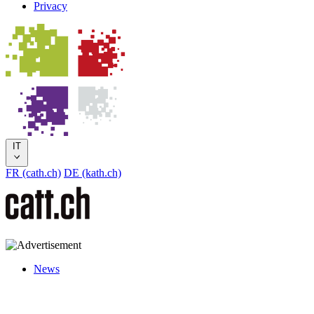
Privacy
IT
FR (cath.ch)
DE (kath.ch)
News