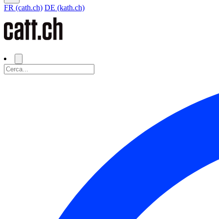
FR (cath.ch)
DE (kath.ch)