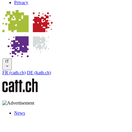
Privacy
IT
FR (cath.ch)
DE (kath.ch)
News