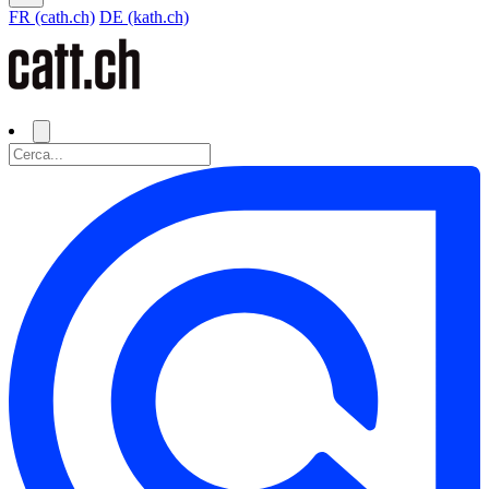
FR (cath.ch)
DE (kath.ch)