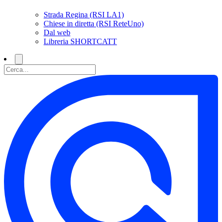
Strada Regina (RSI LA1)
Chiese in diretta (RSI ReteUno)
Dal web
Libreria SHORTCATT