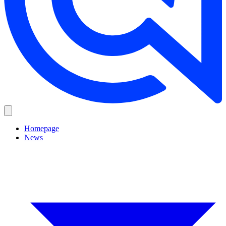
Homepage
News