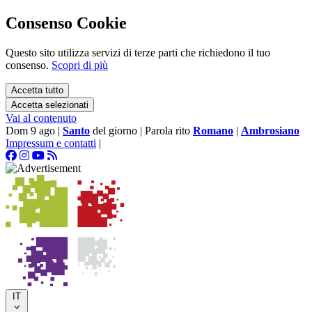
Consenso Cookie
Questo sito utilizza servizi di terze parti che richiedono il tuo
consenso.
Scopri di più
Accetta tutto
Accetta selezionati
Vai al contenuto
Dom 9 ago
|
Santo
del giorno
|
Parola rito
Romano
|
Ambrosiano
Impressum e contatti
|
IT