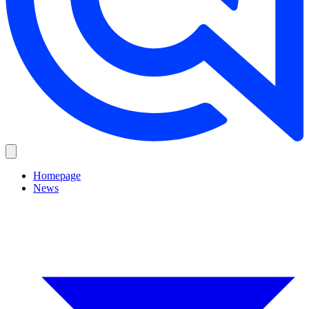
Homepage
News