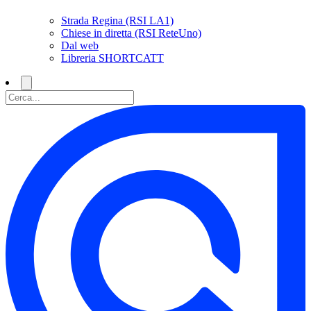
Strada Regina (RSI LA1)
Chiese in diretta (RSI ReteUno)
Dal web
Libreria SHORTCATT