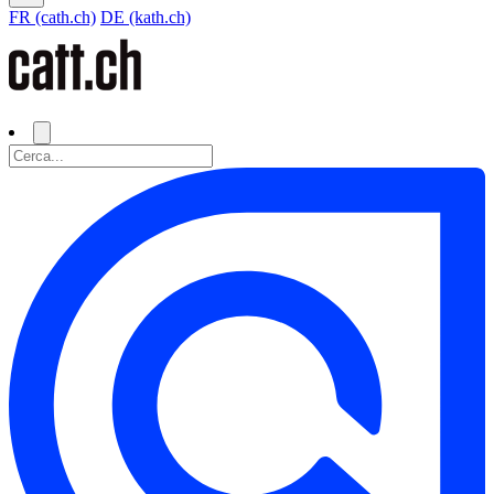
FR (cath.ch)
DE (kath.ch)