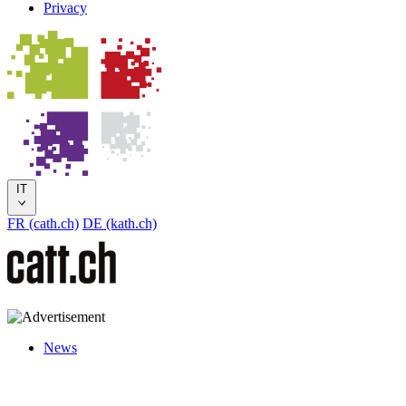
Privacy
IT
FR (cath.ch)
DE (kath.ch)
News