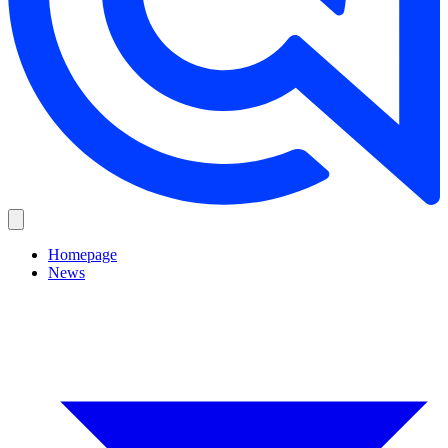
Homepage
News