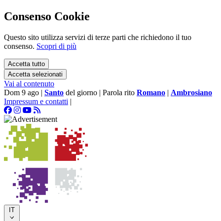
Consenso Cookie
Questo sito utilizza servizi di terze parti che richiedono il tuo
consenso.
Scopri di più
Accetta tutto
Accetta selezionati
Vai al contenuto
Dom 9 ago
|
Santo
del giorno
|
Parola rito
Romano
|
Ambrosiano
Impressum e contatti
|
IT