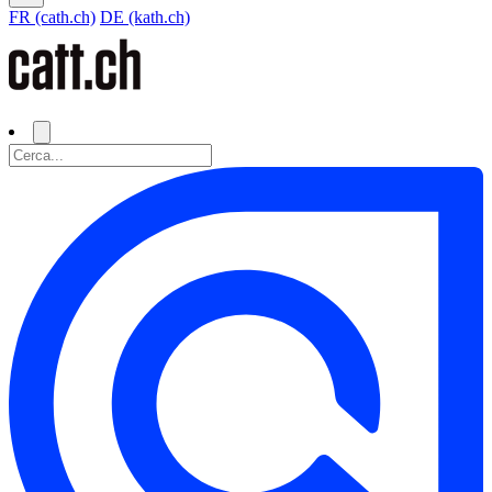
FR (cath.ch)
DE (kath.ch)