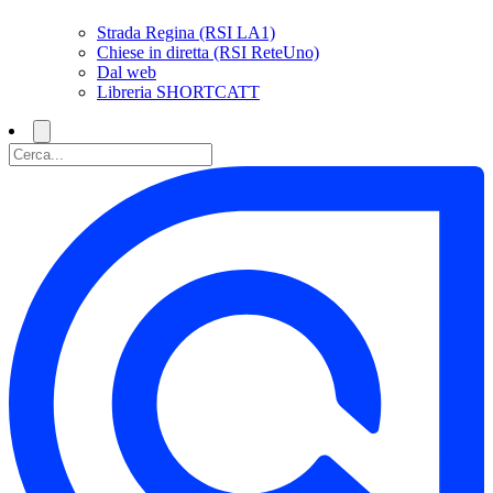
Strada Regina (RSI LA1)
Chiese in diretta (RSI ReteUno)
Dal web
Libreria SHORTCATT