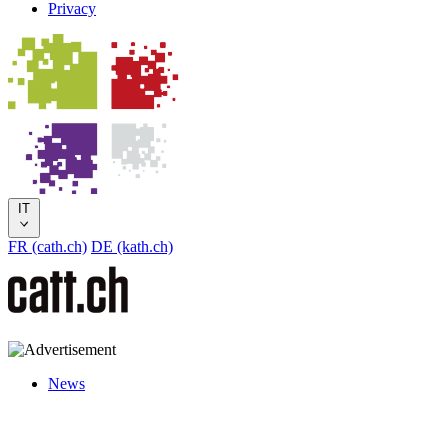
Privacy
IT
FR (cath.ch)
DE (kath.ch)
News