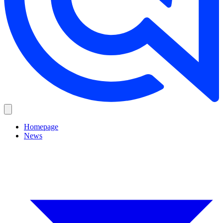
Homepage
News