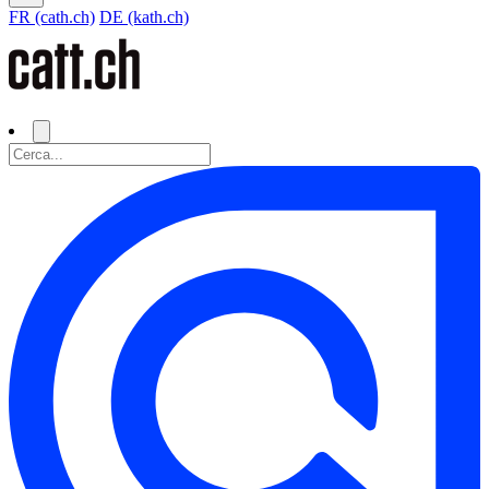
FR (cath.ch)
DE (kath.ch)