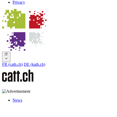
Privacy
IT
FR (cath.ch)
DE (kath.ch)
News