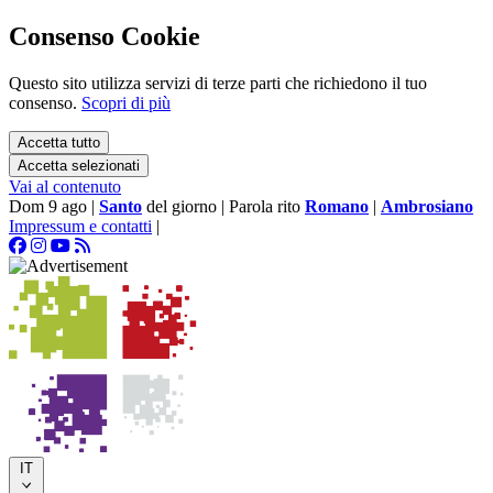
Consenso Cookie
Questo sito utilizza servizi di terze parti che richiedono il tuo
consenso.
Scopri di più
Accetta tutto
Accetta selezionati
Vai al contenuto
Dom 9 ago
|
Santo
del giorno
|
Parola rito
Romano
|
Ambrosiano
Impressum e contatti
|
IT