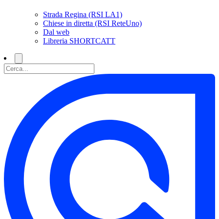
Strada Regina (RSI LA1)
Chiese in diretta (RSI ReteUno)
Dal web
Libreria SHORTCATT