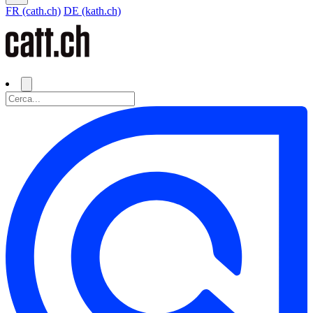
FR (cath.ch)
DE (kath.ch)