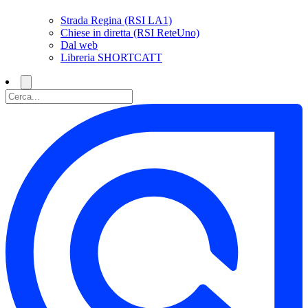
Strada Regina (RSI LA1)
Chiese in diretta (RSI ReteUno)
Dal web
Libreria SHORTCATT