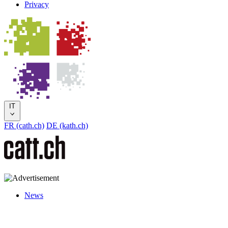
Privacy
IT
FR (cath.ch)
DE (kath.ch)
News