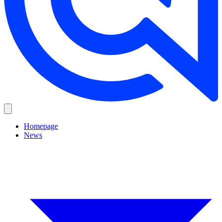
Homepage
News