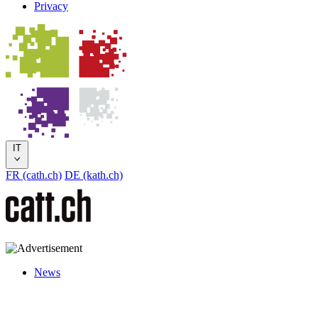
Privacy
IT
FR (cath.ch)
DE (kath.ch)
News