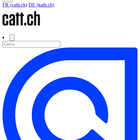
FR (cath.ch)
DE (kath.ch)