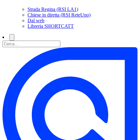
Strada Regina (RSI LA1)
Chiese in diretta (RSI ReteUno)
Dal web
Libreria SHORTCATT