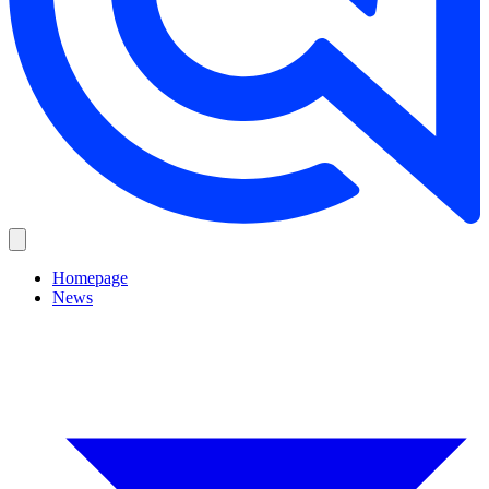
Homepage
News