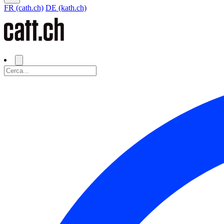
FR (cath.ch)
DE (kath.ch)