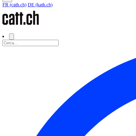
FR (cath.ch)
DE (kath.ch)