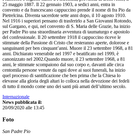
25 maggio 1887. Il 22 gennaio 1903, a sedici anni, entra in
convento e da francescano cappuccino prende il nome di fra Pio da
Pietrelcina. Diventa sacerdote sette anni dopo, il 10 agosto 1910.
Nel 1916 i superiori pensano di trasferirlo a San Giovanni Rotondo,
sul Gargano, e qui, nel convento di S. Maria delle Grazie, ha inizio
per Padre Pio una straordinaria avventura di taumaturgo e apostolo
del confessionale. Il 20 settembre 1918 il cappuccino riceve le
stimmate della Passione di Cristo che resteranno aperte, dolorose e
sanguinanti per ben cinquant’anni. Muore il 23 settembre 1968, a 81
anni. Dichiarato venerabile nel 1997 e beatificato nel 1999, è
canonizzato nel 2002.Quando muore, il 23 settembre 1968, a 81
anni, le stimmate scompaiono dal suo corpo e, davanti alle circa
centomila persone venute da ogni dove ai suoi funerali, ha inizio
quel processo di santificazione che ben prima che la Chiesa lo
elevasse alla gloria degli altari lo colloca nella devozione dei fedeli
di tutto il mondo come uno dei santi più amati dell’ultimo secolo.
Internazionale
News pubblicata il:
20/09/2020 alle 13:45
Foto
San Padre Pio