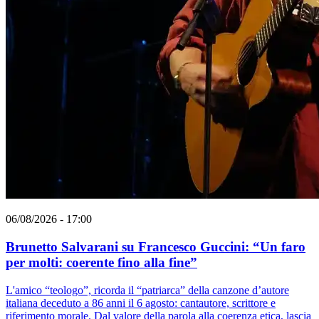
06/08/2026 - 17:00
Brunetto Salvarani su Francesco Guccini: “Un faro
per molti: coerente fino alla fine”
L'amico “teologo”, ricorda il “patriarca” della canzone d’autore
italiana deceduto a 86 anni il 6 agosto: cantautore, scrittore e
riferimento morale. Dal valore della parola alla coerenza etica, lascia