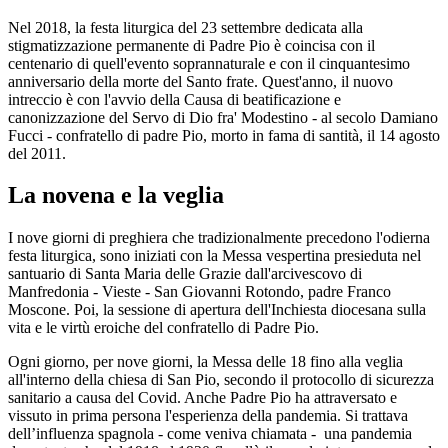
Nel 2018, la festa liturgica del 23 settembre dedicata alla
stigmatizzazione permanente di Padre Pio è coincisa con il
centenario di quell'evento soprannaturale e con il cinquantesimo
anniversario della morte del Santo frate. Quest'anno, il nuovo
intreccio è con l'avvio della Causa di beatificazione e
canonizzazione del Servo di Dio fra' Modestino - al secolo Damiano
Fucci - confratello di padre Pio, morto in fama di santità, il 14 agosto
del 2011.
La novena e la veglia
I nove giorni di preghiera che tradizionalmente precedono l'odierna
festa liturgica, sono iniziati con la Messa vespertina presieduta nel
santuario di Santa Maria delle Grazie dall'arcivescovo di
Manfredonia - Vieste - San Giovanni Rotondo, padre Franco
Moscone. Poi, la sessione di apertura dell'Inchiesta diocesana sulla
vita e le virtù eroiche del confratello di Padre Pio.
Ogni giorno, per nove giorni, la Messa delle 18 fino alla veglia
all'interno della chiesa di San Pio, secondo il protocollo di sicurezza
sanitario a causa del Covid. Anche Padre Pio ha attraversato e
vissuto in prima persona l'esperienza della pandemia. Si trattava
dell’influenza spagnola - come veniva chiamata - una pandemia