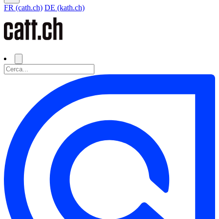
FR (cath.ch)
DE (kath.ch)