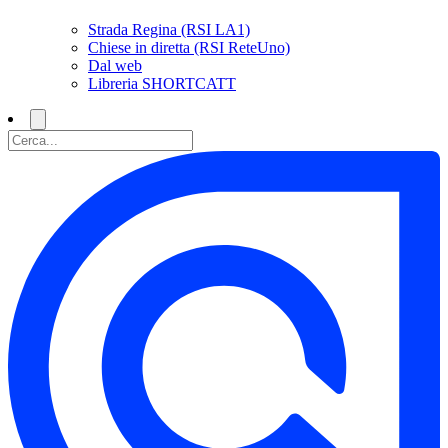
Strada Regina (RSI LA1)
Chiese in diretta (RSI ReteUno)
Dal web
Libreria SHORTCATT