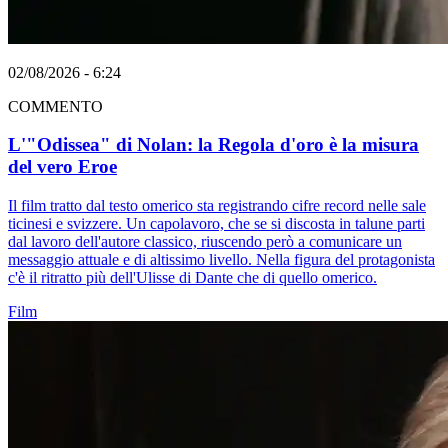
02/08/2026 - 6:24
COMMENTO
L'"Odissea" di Nolan: la Regola d'oro è la misura
del vero Eroe
Il film tratto dal testo omerico sta registrando cifre record nelle sale
ticinesi e svizzere. Un capolavoro, che se si discosta in talune parti
dal lavoro dell'autore classico, riuscendo però a comunicare un
messaggio attuale e di altissimo livello. Nella figura del protagonista
c'è il ritratto più dell'Ulisse di Dante che di quello omerico.
Film