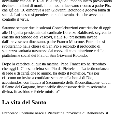
devastante che dal 1918 al 1920 flagellò il mondo intero provocando
decine di milioni di morti. In tantissimi facevano ricorso a padre Pio,
che già dal '16 dimorava a san Giovanni Rotondo e godeva fama di
santità. Lui stesso si prendeva cura dei seminaristi che avevano
contratto il virus.
Saranno sempre due le solenni Concelebrazioni eucaristiche di oggi:
alle 11 quella presieduta dal cardinale Lorenzo Baldisseri, segretario
emerito del Sinodo dei Vescovi, e alle 18, presieduta invece
dall'arcivescovo diocesano, padre Franco Moscone. Entrambe si
svolgeranno nella chiesa di San Pio e secondo il protocollo di
sicurezza sanitaria trasmesse dai mezzi di comunicazione e dalle
piattaforme social dei Frati di San Giovanni Rotondo.
Dopo la catechesi di questa mattina, Papa Francesco ha ricordato
che oggi la Chiesa celebra san Pio da Pietrelcina. La testimonianza
di fede e di carità che lo animò, ha detto il Pontefice, “sia per
ciascuno un invito a confidare sempre nella bontà di Dio,
accostandosi con fiducia al Sacramento della Riconciliazione, di cui
il Santo del Gargano, instancabile dispensatore della misericordia
divina, fu assiduo e fedele ministro”.
La vita del Santo
Francesco Forgione nasce a Pietrelcina, provincia di Benevento, il