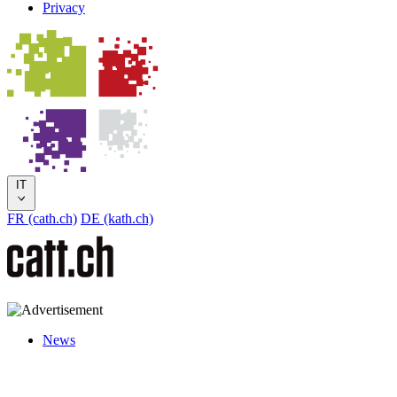
Privacy
IT
FR (cath.ch)
DE (kath.ch)
News