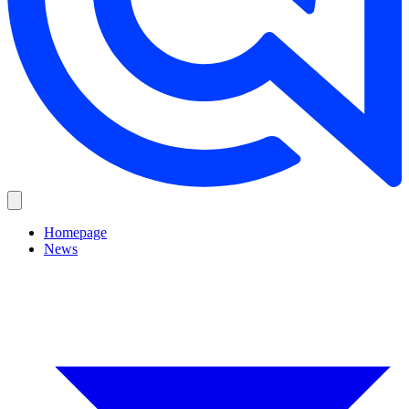
Homepage
News