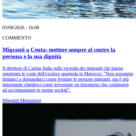
03/08/2026 - 16:08
COMMENTO
Migranti a Ceuta: mettere sempre al centro la
persona e la sua dignità
Il direttore di Caritas Italia sulla vicenda dei migranti che hanno
raggiunto le coste dell'exclave spagnola in Marocco: "Non possiamo
limitarci a domandarci come fermare le persone migranti, ma è più
importante chiederci come governare un fenomeno che continuerà
ad accompagnare le nostre società".
Migranti
Migrazioni