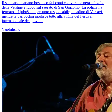
Il santuario mariano bosniaco fa i conti con vernice nera sul volto
della Vergine e fuoco sul sagrato di San Giacomo. La polizia ha
fermato a Ljubuški il presunto responsabile, cittadino di Varsavia,
mentre la parrocchia ripulisce tutto alla vigilia del Festival
internazionale dei giovani.
Vandalismo