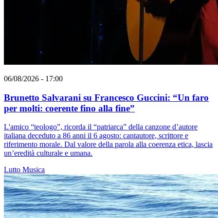
06/08/2026 - 17:00
Brunetto Salvarani su Francesco Guccini: “Un faro
per molti: coerente fino alla fine”
L'amico “teologo”, ricorda il “patriarca” della canzone d’autore
italiana deceduto a 86 anni il 6 agosto: cantautore, scrittore e
riferimento morale. Dal valore della parola alla coerenza etica, lascia
un’eredità culturale e umana.
Lutto
Musica