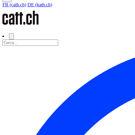
FR (cath.ch)
DE (kath.ch)