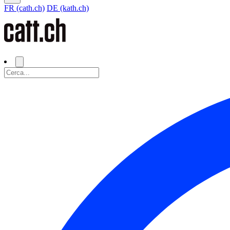
FR (cath.ch)
DE (kath.ch)