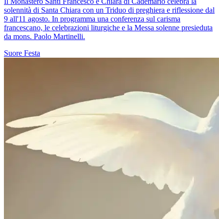
Il Monastero Santi Francesco e Chiara di Cademario celebra la
solennità di Santa Chiara con un Triduo di preghiera e riflessione dal
9 all'11 agosto. In programma una conferenza sul carisma
francescano, le celebrazioni liturgiche e la Messa solenne presieduta
da mons. Paolo Martinelli.
Suore
Festa