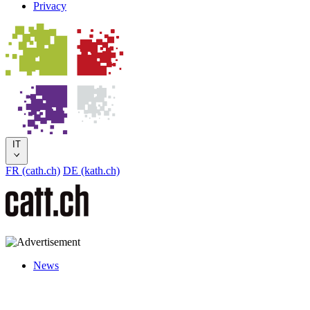
Privacy
IT
FR (cath.ch)
DE (kath.ch)
News