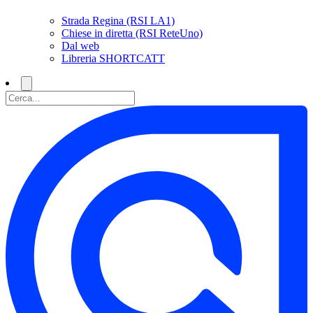
Strada Regina (RSI LA1)
Chiese in diretta (RSI ReteUno)
Dal web
Libreria SHORTCATT