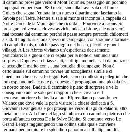
Il cammino prosegue verso il Mont Tournier, passaggio un pochino
impegnativo per i suoi 880 metri, sino alla traversata del fiume
Guiers che segna l’entrata in un nuovo dipartimento: lasciamo la
Savoia per l’Isère. Mentre si sale al monte si incontra la cappella di
Notre Dame de la Montagne che ricorda la Fourvière a Lione. Si
prosegue poi verso sudovest avvicinandosi a Lione, che non verrà
mai toccata dal cammino perché si passa sempre parecchi chilometri
a sud. Il tragitto si snoda spesso in campagna, con stradine attorniate
di campi di mais, qualche passaggio nel bosco, piccoli e grandi
villaggi. A Les Abrets viviamo un’esperienza decisamente
particolare: la signora che ci ospita per la notte ci annuncia una
sorpresa. Dopo esserci riassestati, ci dirigiamo nella sala da pranzo e
ci accoglie il marito con …una bottiglia di campagne! Non è
certo usuale sul cammino trovare un’accoglienza simile e ci
chiediamo che cosa si festeggi. Beh, siamo i millesimi pellegrini che
loro ospitano nella casa e per questo ci propongono una piccola festa
in nostro onore. Badate, il cammino è pieno di sorprese e ve lo
consigliamo anche solo per i rapporti che si creano e il
percorso interiore che invita a fare. Riprendiamo passando per
Valencogne dove vale la pena visitare la chiesa dedicata a S.
Giovanni Evangelista e poi proseguire verso il lago di Paladru, altra
meta turistica. Alla fine del lago si imbocca un cammino pietroso che
porta all’antica certosa De la Sylve Bénite. Si continua verso Le
Grand-Lemps raggiungendo una collina sulla quale conviene
fermarsi per ammirare lo splendido panorama sull’altipiano di la