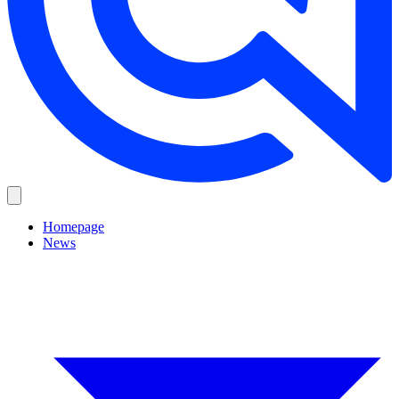
Homepage
News