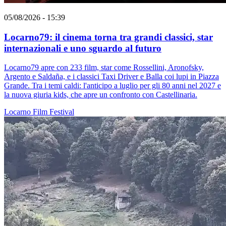
05/08/2026 - 15:39
Locarno79: il cinema torna tra grandi classici, star
internazionali e uno sguardo al futuro
Locarno79 apre con 233 film, star come Rossellini, Aronofsky,
Argento e Saldaña, e i classici Taxi Driver e Balla coi lupi in Piazza
Grande. Tra i temi caldi: l'anticipo a luglio per gli 80 anni nel 2027 e
la nuova giuria kids, che apre un confronto con Castellinaria.
Locarno
Film
Festival