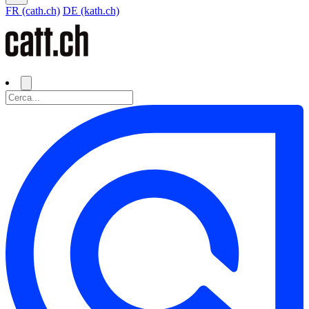
FR (cath.ch)
DE (kath.ch)