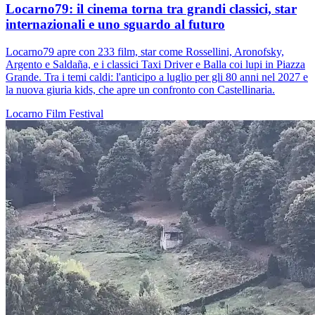
Locarno79: il cinema torna tra grandi classici, star
internazionali e uno sguardo al futuro
Locarno79 apre con 233 film, star come Rossellini, Aronofsky,
Argento e Saldaña, e i classici Taxi Driver e Balla coi lupi in Piazza
Grande. Tra i temi caldi: l'anticipo a luglio per gli 80 anni nel 2027 e
la nuova giuria kids, che apre un confronto con Castellinaria.
Locarno
Film
Festival