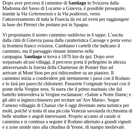
Dopo aver percorso il cammino di
Santiago
in Svizzera dalla
Madonna del Sasso di Locarno a Ginevra, è possibile proseguire,
tramite la
Via Gebennensis
e la
Via podiensis,
verso
l’attraversamento di tutta la Francia da est ad ovest per raggiungere
la base dei Pirenei che portano poi in Spagna.
Vi proponiamo il nostro cammino suddiviso in 6 tappe. L’uscita
dalla città di Ginevra passa dalla caratteristica Carouge e porta verso
la frontiera franco svizzera. Cambiano i cartelli che indicano il
cammino, ma il paesaggio rimane immerso nella
campagna.
Santiago
si trova a 1870 km da qui. Dopo aver
sorpassato alcuni villaggi, il percorso porta il pellegrino in altezza
attraversando la foresta della Chartreuse de Pomier fino ad
arrivare al Mont Sion per poi ridiscendere su un pianoro. Il
cammino inizia a condividere più strettamente i passi con il Rodano
e lo farà per parecchi chilometri. Passerete l’originale Seyssel con il
ponte della Vergine nera. Si narra che il primo marinaio che dal
battello intravedeva la Vergine esclamasse: «Salute a Notre Dame; e
gli altri si inginocchiassero per recitare un’Ave Maria». Segue
l’ameno villaggio di Chanaz che è oggi diventato meta turistica per
molti, poiché si tratta di una piccola Venezia savoiarda ricchissima di
belle stradine e angoli interessanti. Proprio accanto al canale si
cammina e si continua a seguire il Rodano alternato a grandi vigneti
e a zone umide sino alla cittadina di Yenne, di stampo medievale.