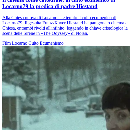
Locarno79 la predica di padre Hiestand
Alla Chiesa nuova di Locarno si è tenuto il culto ecumenico di
Locarno79. Il gesuita Franz-Xaver Hiestand ha paragonato cinema e
Chiesa, entrambi rivolti all'infinito, leggendo in chiave cristologica la
scena delle Sirene in «The Odyssey» di Nolan.
Film
Locarno
Culto
Ecumenismo