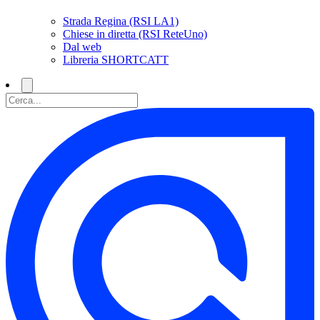
Strada Regina (RSI LA1)
Chiese in diretta (RSI ReteUno)
Dal web
Libreria SHORTCATT