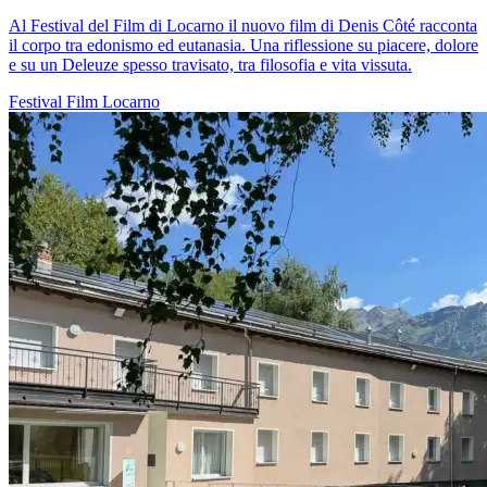
Al Festival del Film di Locarno il nuovo film di Denis Côté racconta
il corpo tra edonismo ed eutanasia. Una riflessione su piacere, dolore
e su un Deleuze spesso travisato, tra filosofia e vita vissuta.
Festival
Film
Locarno