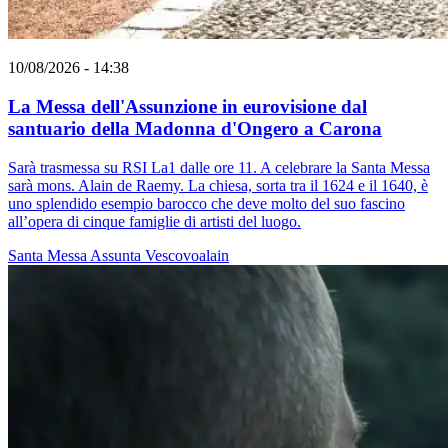
10/08/2026 - 14:38
La Messa dell'Assunzione in eurovisione dal
santuario della Madonna d'Ongero a Carona
Sarà trasmessa su RSI La1 dalle ore 11. A celebrare la Santa Messa
sarà mons. Alain de Raemy. La chiesa, sorta tra il 1624 e il 1640, è
uno splendido esempio barocco che deve molto del suo fascino
all’opera di cinque famiglie di artisti del luogo.
Santa Messa
Assunta
Vescovoalain