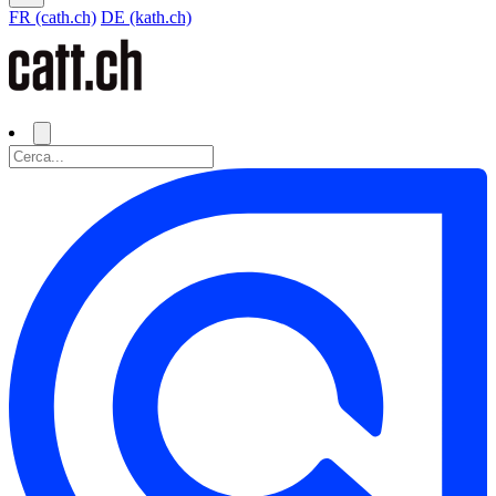
FR (cath.ch)
DE (kath.ch)