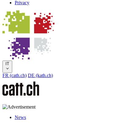
Privacy
IT
FR (cath.ch)
DE (kath.ch)
News