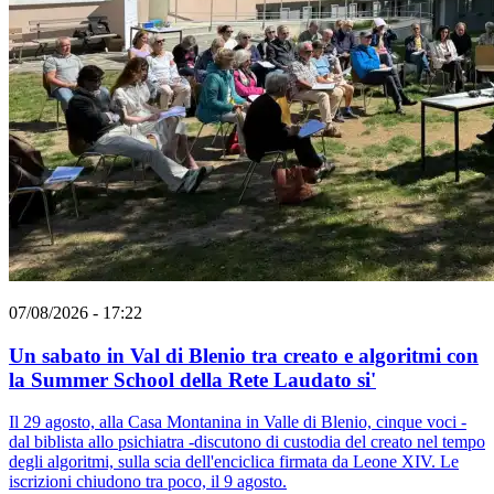
07/08/2026 - 17:22
Un sabato in Val di Blenio tra creato e algoritmi con
la Summer School della Rete Laudato si'
Il 29 agosto, alla Casa Montanina in Valle di Blenio, cinque voci -
dal biblista allo psichiatra -discutono di custodia del creato nel tempo
degli algoritmi, sulla scia dell'enciclica firmata da Leone XIV. Le
iscrizioni chiudono tra poco, il 9 agosto.