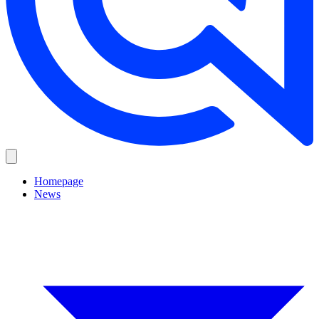
Homepage
News