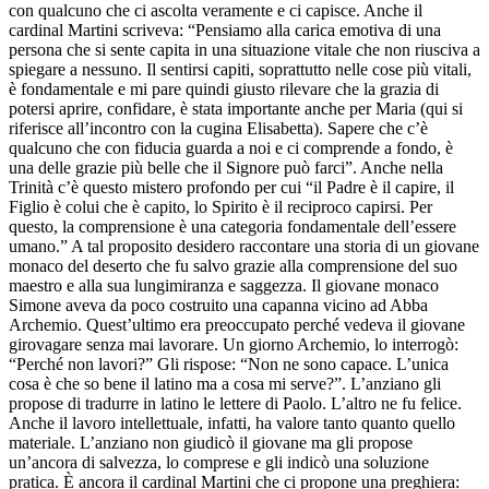
con qualcuno che ci ascolta veramente e ci capisce. Anche il
cardinal Martini scriveva: “Pensiamo alla carica emotiva di una
persona che si sente capita in una situazione vitale che non riusciva a
spiegare a nessuno. Il sentirsi capiti, soprattutto nelle cose più vitali,
è fondamentale e mi pare quindi giusto rilevare che la grazia di
potersi aprire, confidare, è stata importante anche per Maria (qui si
riferisce all’incontro con la cugina Elisabetta). Sapere che c’è
qualcuno che con fiducia guarda a noi e ci comprende a fondo, è
una delle grazie più belle che il Signore può farci”. Anche nella
Trinità c’è questo mistero profondo per cui “il Padre è il capire, il
Figlio è colui che è capito, lo Spirito è il reciproco capirsi. Per
questo, la comprensione è una categoria fondamentale dell’essere
umano.” A tal proposito desidero raccontare una storia di un giovane
monaco del deserto che fu salvo grazie alla comprensione del suo
maestro e alla sua lungimiranza e saggezza. Il giovane monaco
Simone aveva da poco costruito una capanna vicino ad Abba
Archemio. Quest’ultimo era preoccupato perché vedeva il giovane
girovagare senza mai lavorare. Un giorno Archemio, lo interrogò:
“Perché non lavori?” Gli rispose: “Non ne sono capace. L’unica
cosa è che so bene il latino ma a cosa mi serve?”. L’anziano gli
propose di tradurre in latino le lettere di Paolo. L’altro ne fu felice.
Anche il lavoro intellettuale, infatti, ha valore tanto quanto quello
materiale. L’anziano non giudicò il giovane ma gli propose
un’ancora di salvezza, lo comprese e gli indicò una soluzione
pratica. È ancora il cardinal Martini che ci propone una preghiera: