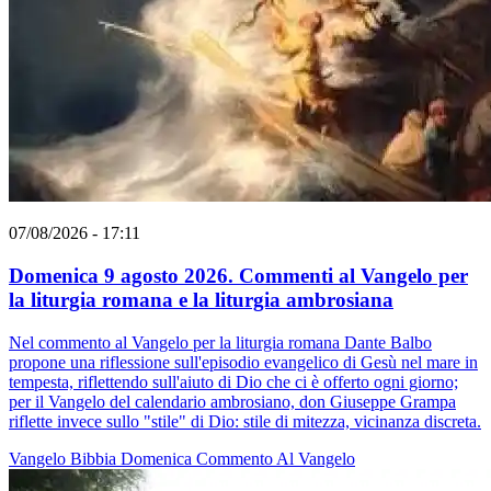
07/08/2026 - 17:11
Domenica 9 agosto 2026. Commenti al Vangelo per
la liturgia romana e la liturgia ambrosiana
Nel commento al Vangelo per la liturgia romana Dante Balbo
propone una riflessione sull'episodio evangelico di Gesù nel mare in
tempesta, riflettendo sull'aiuto di Dio che ci è offerto ogni giorno;
per il Vangelo del calendario ambrosiano, don Giuseppe Grampa
riflette invece sullo "stile" di Dio: stile di mitezza, vicinanza discreta.
Vangelo
Bibbia
Domenica
Commento Al Vangelo