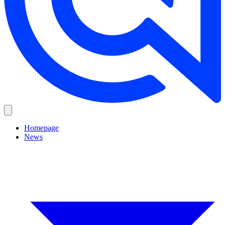
Homepage
News