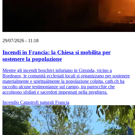
29/07/2026 - 11:18
Incendi in Francia: la Chiesa si mobilita per
sostenere la popolazione
Mentre gli incendi boschivi infuriano in Gironda, vicino a
Bordeaux, le comunità ecclesiali locali si organizzano per sostenere
materialmente e spiritualmente la popolazione colpita. cath.ch ha
raccolto alcune testimonianze sul campo, tra parrocchie che
accolgono sfollati e sacerdoti impegnati nella preghiera.
Incendio
Catastrofi naturali
Francia