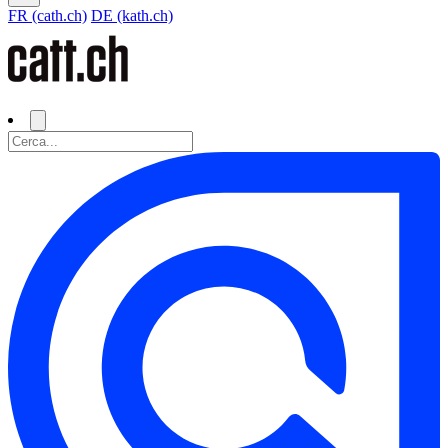
FR (cath.ch)
DE (kath.ch)