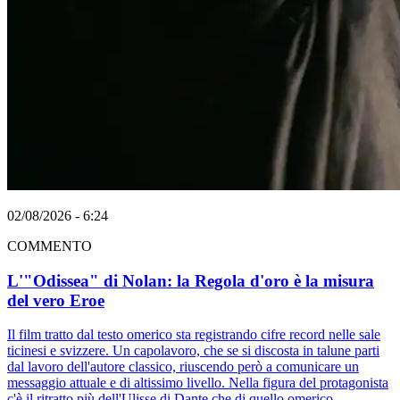
02/08/2026 - 6:24
COMMENTO
L'"Odissea" di Nolan: la Regola d'oro è la misura
del vero Eroe
Il film tratto dal testo omerico sta registrando cifre record nelle sale
ticinesi e svizzere. Un capolavoro, che se si discosta in talune parti
dal lavoro dell'autore classico, riuscendo però a comunicare un
messaggio attuale e di altissimo livello. Nella figura del protagonista
c'è il ritratto più dell'Ulisse di Dante che di quello omerico.