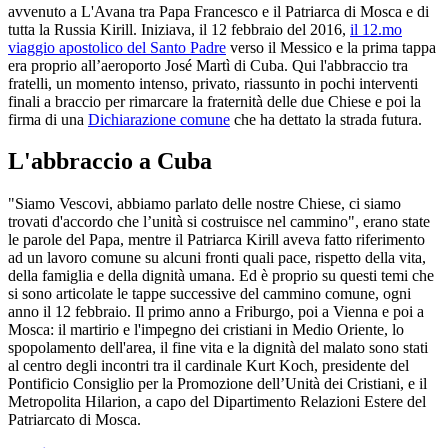
avvenuto a L'Avana tra Papa Francesco e il Patriarca di Mosca e di
tutta la Russia Kirill. Iniziava, il 12 febbraio del 2016,
il 12.mo
viaggio apostolico del Santo Padre
verso il Messico e la prima tappa
era proprio all’aeroporto José Martì di Cuba. Qui l'abbraccio tra
fratelli, un momento intenso, privato, riassunto in pochi interventi
finali a braccio per rimarcare la fraternità delle due Chiese e poi la
firma di una
Dichiarazione comune
che ha dettato la strada futura.
L'abbraccio a Cuba
"Siamo Vescovi, abbiamo parlato delle nostre Chiese, ci siamo
trovati d'accordo che l’unità si costruisce nel cammino", erano state
le parole del Papa, mentre il Patriarca Kirill aveva fatto riferimento
ad un lavoro comune su alcuni fronti quali pace, rispetto della vita,
della famiglia e della dignità umana. Ed è proprio su questi temi che
si sono articolate le tappe successive del cammino comune, ogni
anno il 12 febbraio. Il primo anno a Friburgo, poi a Vienna e poi a
Mosca: il martirio e l'impegno dei cristiani in Medio Oriente, lo
spopolamento dell'area, il fine vita e la dignità del malato sono stati
al centro degli incontri tra il cardinale Kurt Koch, presidente del
Pontificio Consiglio per la Promozione dell’Unità dei Cristiani, e il
Metropolita Hilarion, a capo del Dipartimento Relazioni Estere del
Patriarcato di Mosca.