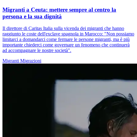
Migranti a Ceuta: mettere sempre al centro la
persona e la sua dignità
Il direttore di Caritas Italia sulla vicenda dei migranti che hanno
raggiunto le coste dell'exclave spagnola in Marocco: "Non possiamo
limitarci a domandarci come fermare le persone migranti, ma è più
importante chiederci come governare un fenomeno che continuerà
ad accompagnare le nostre società".
Migranti
Migrazioni