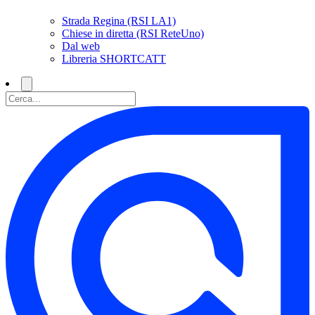
Strada Regina (RSI LA1)
Chiese in diretta (RSI ReteUno)
Dal web
Libreria SHORTCATT