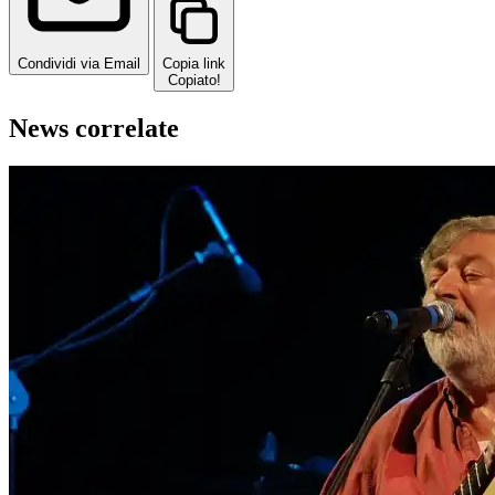
Condividi via Email
Copia link
Copiato!
News correlate