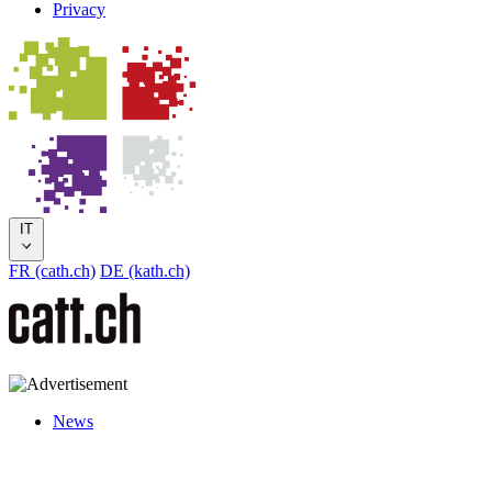
Privacy
IT
FR (cath.ch)
DE (kath.ch)
News