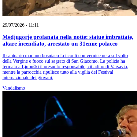
29/07/2026 - 11:11
Medjugorje profanata nella notte: statue imbrattate,
altare incendiato, arrestato un 31enne polacco
Il santuario mariano bosniaco fa i conti con vernice nera sul volto
della Vergine e fuoco sul sagrato di San Giacomo. La polizia ha
fermato a Ljubuški il presunto responsabile, cittadino di Varsavia,
mentre la parrocchia ripulisce tutto alla vigilia del Festival
internazionale dei giovani.
Vandalismo