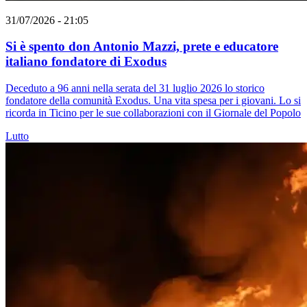
31/07/2026 - 21:05
Si è spento don Antonio Mazzi, prete e educatore
italiano fondatore di Exodus
Deceduto a 96 anni nella serata del 31 luglio 2026 lo storico
fondatore della comunità Exodus. Una vita spesa per i giovani. Lo si
ricorda in Ticino per le sue collaborazioni con il Giornale del Popolo
Lutto