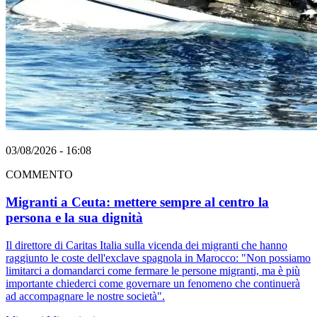
03/08/2026 - 16:08
COMMENTO
Migranti a Ceuta: mettere sempre al centro la
persona e la sua dignità
Il direttore di Caritas Italia sulla vicenda dei migranti che hanno
raggiunto le coste dell'exclave spagnola in Marocco: "Non possiamo
limitarci a domandarci come fermare le persone migranti, ma è più
importante chiederci come governare un fenomeno che continuerà
ad accompagnare le nostre società".