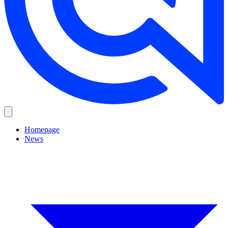
Homepage
News