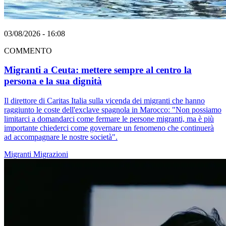
03/08/2026 - 16:08
COMMENTO
Migranti a Ceuta: mettere sempre al centro la
persona e la sua dignità
Il direttore di Caritas Italia sulla vicenda dei migranti che hanno
raggiunto le coste dell'exclave spagnola in Marocco: "Non possiamo
limitarci a domandarci come fermare le persone migranti, ma è più
importante chiederci come governare un fenomeno che continuerà
ad accompagnare le nostre società".
Migranti
Migrazioni