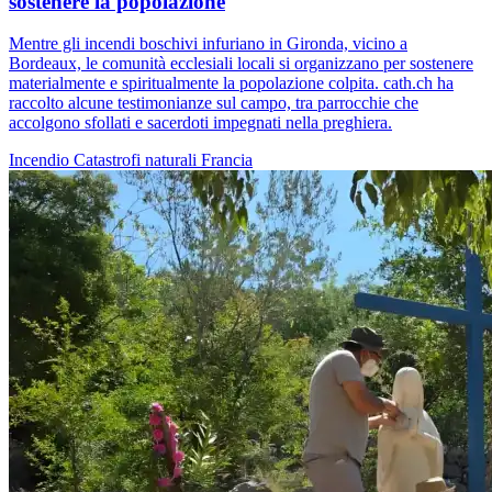
sostenere la popolazione
Mentre gli incendi boschivi infuriano in Gironda, vicino a
Bordeaux, le comunità ecclesiali locali si organizzano per sostenere
materialmente e spiritualmente la popolazione colpita. cath.ch ha
raccolto alcune testimonianze sul campo, tra parrocchie che
accolgono sfollati e sacerdoti impegnati nella preghiera.
Incendio
Catastrofi naturali
Francia