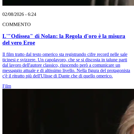
02/08/2026 - 6:24
COMMENTO
L'"Odissea" di Nolan: la Regola d'oro è la misura
del vero Eroe
Il film tratto dal testo omerico sta registrando cifre record nelle sale
ticinesi e svizzere. Un capolavoro, che se si discosta in talune parti
dal lavoro dell'autore classico, riuscendo però a comunicare un
messaggio attuale e di altissimo livello. Nella figura del protagonista
c'è il ritratto più dell'Ulisse di Dante che di quello omerico.
Film