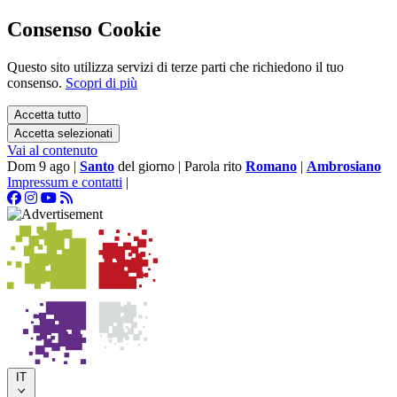
Consenso Cookie
Questo sito utilizza servizi di terze parti che richiedono il tuo
consenso.
Scopri di più
Accetta tutto
Accetta selezionati
Vai al contenuto
Dom 9 ago
|
Santo
del giorno
|
Parola rito
Romano
|
Ambrosiano
Impressum e contatti
|
IT