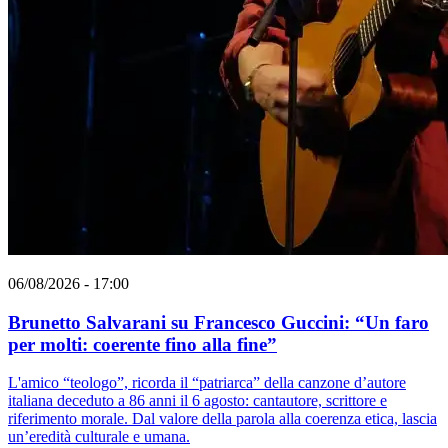
06/08/2026 - 17:00
Brunetto Salvarani su Francesco Guccini: “Un faro
per molti: coerente fino alla fine”
L'amico “teologo”, ricorda il “patriarca” della canzone d’autore
italiana deceduto a 86 anni il 6 agosto: cantautore, scrittore e
riferimento morale. Dal valore della parola alla coerenza etica, lascia
un’eredità culturale e umana.