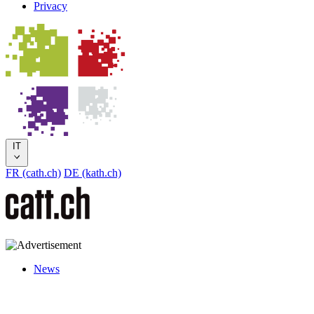
Privacy
IT
FR (cath.ch)
DE (kath.ch)
News