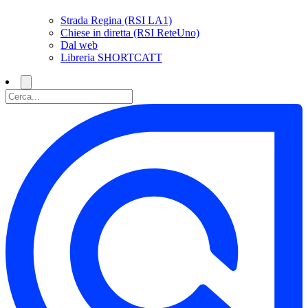
Strada Regina (RSI LA1)
Chiese in diretta (RSI ReteUno)
Dal web
Libreria SHORTCATT