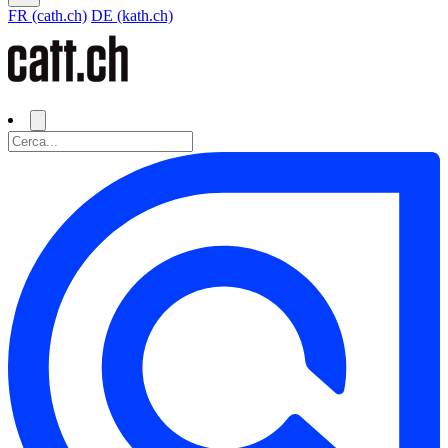
FR (cath.ch)
DE (kath.ch)