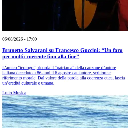
06/08/2026 - 17:00
Brunetto Salvarani su Francesco Guccini: “Un faro
per molti: coerente fino alla fine”
L'amico “teologo”, ricorda il “patriarca” della canzone d’autore
italiana deceduto a 86 anni il 6 agosto: cantautore, scrittore e
riferimento morale. Dal valore della parola alla coerenza etica, lascia
un’eredità culturale e umana.
Lutto
Musica