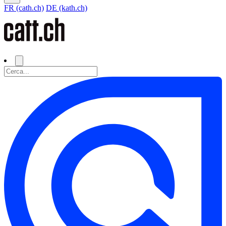
FR (cath.ch)
DE (kath.ch)