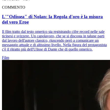
COMMENTO
L'"Odissea" di Nolan: la Regola d'oro è la misura
del vero Eroe
Il film tratto dal testo omerico sta registrando cifre record nelle sale
ticinesi e svizzere. Un capolavoro, che se si discosta in talune parti
dal lavoro dell'autore classico, riuscendo però a comunicare un
messaggio attuale e di altissimo livello. Nella figura del protagonista
c'è il ritratto più dell'Ulisse di Dante che di quello omerico.
Film