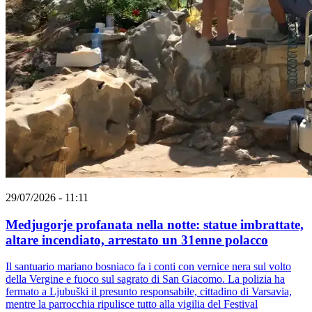
29/07/2026 - 11:11
Medjugorje profanata nella notte: statue imbrattate,
altare incendiato, arrestato un 31enne polacco
Il santuario mariano bosniaco fa i conti con vernice nera sul volto
della Vergine e fuoco sul sagrato di San Giacomo. La polizia ha
fermato a Ljubuški il presunto responsabile, cittadino di Varsavia,
mentre la parrocchia ripulisce tutto alla vigilia del Festival