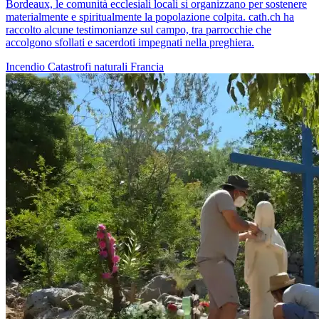
Bordeaux, le comunità ecclesiali locali si organizzano per sostenere
materialmente e spiritualmente la popolazione colpita. cath.ch ha
raccolto alcune testimonianze sul campo, tra parrocchie che
accolgono sfollati e sacerdoti impegnati nella preghiera.
Incendio
Catastrofi naturali
Francia