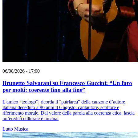
06/08/2026 - 17:00
Brunetto Salvarani su Francesco Guccini: “Un faro
per molti: coerente fino alla fine”
L'amico “teologo”, ricorda il “patriarca” della canzone d’autore
italiana deceduto a 86 anni il 6 agosto: cantautore, scrittore e
riferimento morale. Dal valore della parola alla coerenza etica, lascia
un’eredità culturale e umana.
Lutto
Musica