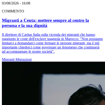
03/08/2026 - 16:08
COMMENTO
Migranti a Ceuta: mettere sempre al centro la
persona e la sua dignità
Il direttore di Caritas Italia sulla vicenda dei migranti che hanno
raggiunto le coste dell'exclave spagnola in Marocco: "Non possiamo
limitarci a domandarci come fermare le persone migranti, ma è più
importante chiederci come governare un fenomeno che continuerà
ad accompagnare le nostre società".
Migranti
Migrazioni