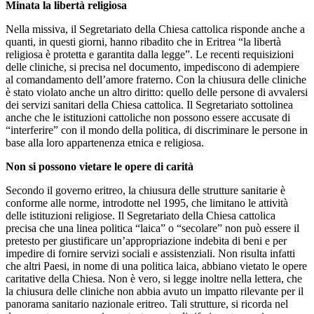
Minata la libertà religiosa
Nella missiva, il Segretariato della Chiesa cattolica risponde anche a
quanti, in questi giorni, hanno ribadito che in Eritrea “la libertà
religiosa è protetta e garantita dalla legge”. Le recenti requisizioni
delle cliniche, si precisa nel documento, impediscono di adempiere
al comandamento dell’amore fraterno. Con la chiusura delle cliniche
è stato violato anche un altro diritto: quello delle persone di avvalersi
dei servizi sanitari della Chiesa cattolica. Il Segretariato sottolinea
anche che le istituzioni cattoliche non possono essere accusate di
“interferire” con il mondo della politica, di discriminare le persone in
base alla loro appartenenza etnica e religiosa.
Non si possono vietare le opere di carità
Secondo il governo eritreo, la chiusura delle strutture sanitarie è
conforme alle norme, introdotte nel 1995, che limitano le attività
delle istituzioni religiose. Il Segretariato della Chiesa cattolica
precisa che una linea politica “laica” o “secolare” non può essere il
pretesto per giustificare un’appropriazione indebita di beni e per
impedire di fornire servizi sociali e assistenziali. Non risulta infatti
che altri Paesi, in nome di una politica laica, abbiano vietato le opere
caritative della Chiesa. Non è vero, si legge inoltre nella lettera, che
la chiusura delle cliniche non abbia avuto un impatto rilevante per il
panorama sanitario nazionale eritreo. Tali strutture, si ricorda nel