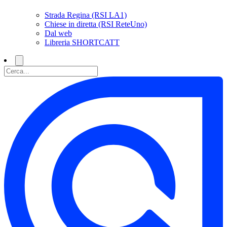
Strada Regina (RSI LA1)
Chiese in diretta (RSI ReteUno)
Dal web
Libreria SHORTCATT