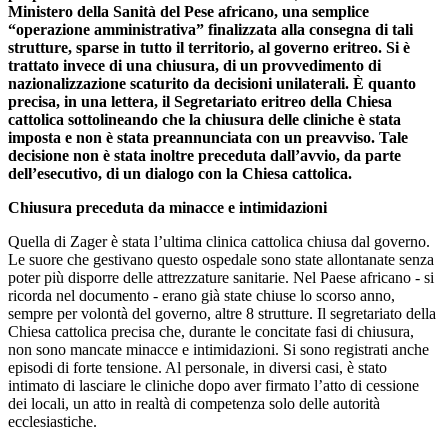
Ministero della Sanità del Pese africano, una semplice
“operazione amministrativa” finalizzata alla consegna di tali
strutture, sparse in tutto il territorio, al governo eritreo. Si è
trattato invece di una chiusura, di un provvedimento di
nazionalizzazione scaturito da decisioni unilaterali. È quanto
precisa, in una lettera, il Segretariato eritreo della Chiesa
cattolica sottolineando che la chiusura delle cliniche è stata
imposta e non è stata preannunciata con un preavviso. Tale
decisione non è stata inoltre preceduta dall’avvio, da parte
dell’esecutivo, di un dialogo con la Chiesa cattolica.
Chiusura preceduta da minacce e intimidazioni
Quella di Zager è stata l’ultima clinica cattolica chiusa dal governo.
Le suore che gestivano questo ospedale sono state allontanate senza
poter più disporre delle attrezzature sanitarie. Nel Paese africano - si
ricorda nel documento - erano già state chiuse lo scorso anno,
sempre per volontà del governo, altre 8 strutture. Il segretariato della
Chiesa cattolica precisa che, durante le concitate fasi di chiusura,
non sono mancate minacce e intimidazioni. Si sono registrati anche
episodi di forte tensione. Al personale, in diversi casi, è stato
intimato di lasciare le cliniche dopo aver firmato l’atto di cessione
dei locali, un atto in realtà di competenza solo delle autorità
ecclesiastiche.