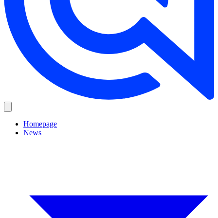
Homepage
News