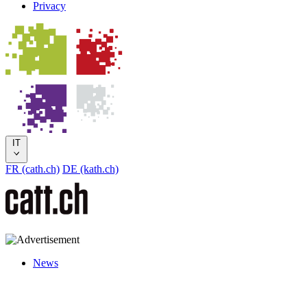
Privacy
IT
FR (cath.ch)
DE (kath.ch)
News