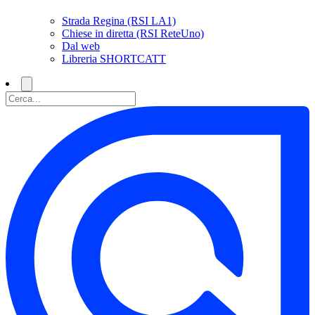
Strada Regina (RSI LA1)
Chiese in diretta (RSI ReteUno)
Dal web
Libreria SHORTCATT