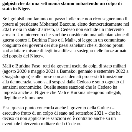
golpisti che da una settimana stanno imbastendo un colpo di
stato in Niger.
Se i golpisti non faranno un passo indietro e non riconsegneranno il
potere al presidente Mohamed Bazoum, eletto democraticamente nel
2021 e ora in stato d’arresto, la Cedeao non esclude un intervento
armato. Un intervento che sarebbe considerato una «dichiarazione di
guerra contro il Burkina Faso e il Mali», si legge in un comunicato
congiunto dei governi dei due paesi saheliani che si dicono pronti
«ad adottare misure di legittima difesa a sostegno delle forze armate
del popolo del Niger».
Mali e Burkina Faso, retti da governi usciti da colpi di stato militari
(agosto 2020 e maggio 2021 a Bamako; gennaio e settembre 2022 a
Ouagadougou) e alle prese con accidentati processi di transizione
alla democrazia, sono stati sospesi dalla Cedeao e sono oggetto di
sanzioni economiche. Quelle stesse sanzioni che la Cedeao ha
imposto anche al Niger e che Mali e Burkina ritengono «illegali,
illegittime e inumane».
E su questo punto concorda anche il governo della Guinea –
esecutivo frutto di un colpo di stato nel settembre 2021 – che ha
deciso di non applicare le sanzioni ed è contrario anche su un
eventuale intervento militare della Cedeao.