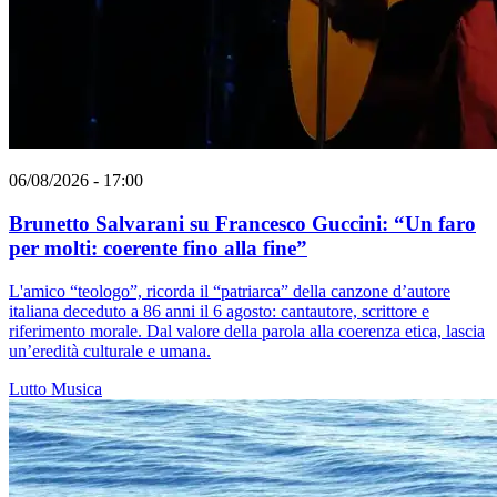
06/08/2026 - 17:00
Brunetto Salvarani su Francesco Guccini: “Un faro
per molti: coerente fino alla fine”
L'amico “teologo”, ricorda il “patriarca” della canzone d’autore
italiana deceduto a 86 anni il 6 agosto: cantautore, scrittore e
riferimento morale. Dal valore della parola alla coerenza etica, lascia
un’eredità culturale e umana.
Lutto
Musica