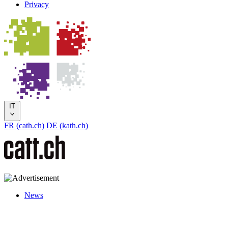
Privacy
IT
FR (cath.ch)
DE (kath.ch)
News