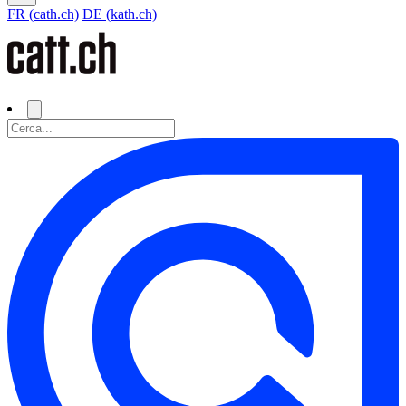
FR (cath.ch)
DE (kath.ch)