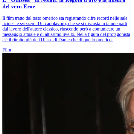
del vero Eroe
Il film tratto dal testo omerico sta registrando cifre record nelle sale
ticinesi e svizzere. Un capolavoro, che se si discosta in talune parti
dal lavoro dell'autore classico, riuscendo però a comunicare un
messaggio attuale e di altissimo livello. Nella figura del protagonista
c'è il ritratto più dell'Ulisse di Dante che di quello omerico.
Film