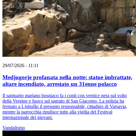
29/07/2026 - 11:11
Medjugorje profanata nella notte: statue imbrattate,
altare incendiato, arrestato un 31enne polacco
Il santuario mariano bosniaco fa i conti con vernice nera sul volto
della Vergine e fuoco sul sagrato di San Giacomo. La polizia ha
fermato a Ljubuški il presunto responsabile, cittadino di Varsavia,
mentre la parrocchia ripulisce tutto alla vigilia del Festival
internazionale dei giovani.
Vandalismo