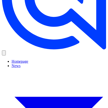
Homepage
News