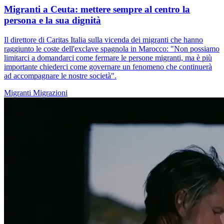
Migranti a Ceuta: mettere sempre al centro la
persona e la sua dignità
Il direttore di Caritas Italia sulla vicenda dei migranti che hanno
raggiunto le coste dell'exclave spagnola in Marocco: "Non possiamo
limitarci a domandarci come fermare le persone migranti, ma è più
importante chiederci come governare un fenomeno che continuerà
ad accompagnare le nostre società".
Migranti
Migrazioni