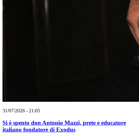
31/07/2026 - 21:05
Si è spento don Antonio Mazzi, prete e educatore
italiano fondatore di Exodus