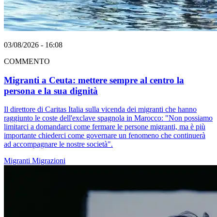
03/08/2026 - 16:08
COMMENTO
Migranti a Ceuta: mettere sempre al centro la
persona e la sua dignità
Il direttore di Caritas Italia sulla vicenda dei migranti che hanno
raggiunto le coste dell'exclave spagnola in Marocco: "Non possiamo
limitarci a domandarci come fermare le persone migranti, ma è più
importante chiederci come governare un fenomeno che continuerà
ad accompagnare le nostre società".
Migranti
Migrazioni