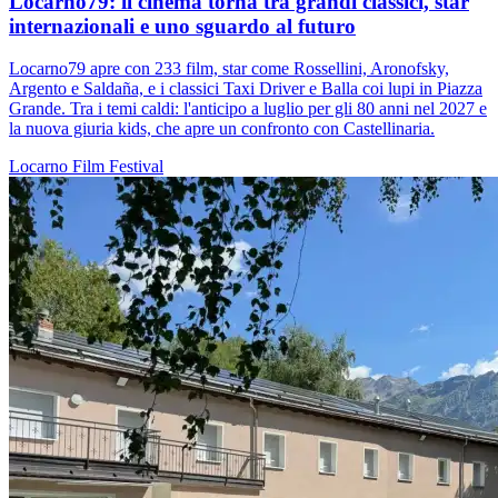
Locarno79: il cinema torna tra grandi classici, star
internazionali e uno sguardo al futuro
Locarno79 apre con 233 film, star come Rossellini, Aronofsky,
Argento e Saldaña, e i classici Taxi Driver e Balla coi lupi in Piazza
Grande. Tra i temi caldi: l'anticipo a luglio per gli 80 anni nel 2027 e
la nuova giuria kids, che apre un confronto con Castellinaria.
Locarno
Film
Festival