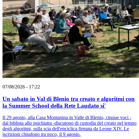
07/08/2026 - 17:22
Un sabato in Val di Blenio tra creato e algoritmi con
la Summer School della Rete Laudato si'
Il 29 agosto, alla Casa Montanina in Valle di Blenio, cinque voci -
dal biblista allo psichiatra -discutono di custodia del creato nel tempo
degli algoritmi, sulla scia dell'enciclica firmata da Leone XIV. Le
iscrizioni chiudono tra poco, il 9 agosto.