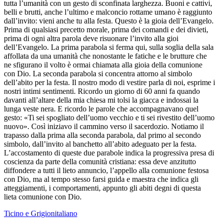
tutta l’umanità con un gesto di sconfinata larghezza. Buoni e cattivi,
belli e brutti, anche l’ultimo e malconcio rottame umano è raggiunto
dall’invito: vieni anche tu alla festa. Questo è la gioia dell’Evangelo.
Prima di qualsiasi precetto morale, prima dei comandi e dei divieti,
prima di ogni altra parola deve risuonare l’invito alla gioi
dell’Evangelo. La prima parabola si ferma qui, sulla soglia della sala
affollata da una umanità che nonostante le fatiche e le brutture che
ne sfigurano il volto è ormai chiamata alla gioia della comunione
con Dio. La seconda parabola si concentra attorno al simbolo
dell’abito per la festa. Il nostro modo di vestire parla di noi, esprime i
nostri intimi sentimenti. Ricordo un giorno di 60 anni fa quando
davanti all’altare della mia chiesa mi tolsi la giacca e indossai la
lunga veste nera. E ricordo le parole che accompagnavano quel
gesto: «Ti sei spogliato dell’uomo vecchio e ti sei rivestito dell’uomo
nuovo». Così iniziavo il cammino verso il sacerdozio. Notiamo il
trapasso dalla prima alla seconda parabola, dal primo al secondo
simbolo, dall’invito al banchetto all’abito adeguato per la festa.
L’accostamento di queste due parabole indica la progressiva presa di
coscienza da parte della comunità cristiana: essa deve anzitutto
diffondere a tutti il lieto annuncio, l’appello alla comunione festosa
con Dio, ma al tempo stesso farsi guida e maestra che indica gli
atteggiamenti, i comportamenti, appunto gli abiti degni di questa
lieta comunione con Dio.
Ticino e Grigionitaliano