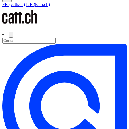
FR (cath.ch)
DE (kath.ch)