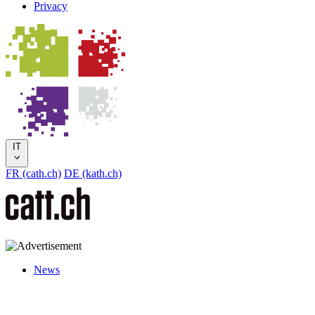
Privacy
IT
FR (cath.ch)
DE (kath.ch)
News