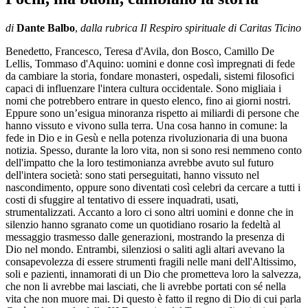
di
Dante Balbo
,
dalla rubrica Il Respiro spirituale di Caritas Ticino
Benedetto, Francesco, Teresa d'Avila, don Bosco, Camillo De
Lellis, Tommaso d'Aquino: uomini e donne così impregnati di fede
da cambiare la storia, fondare monasteri, ospedali, sistemi filosofici
capaci di influenzare l'intera cultura occidentale. Sono migliaia i
nomi che potrebbero entrare in questo elenco, fino ai giorni nostri.
Eppure sono un’esigua minoranza rispetto ai miliardi di persone che
hanno vissuto e vivono sulla terra. Una cosa hanno in comune: la
fede in Dio e in Gesù e nella potenza rivoluzionaria di una buona
notizia. Spesso, durante la loro vita, non si sono resi nemmeno conto
dell'impatto che la loro testimonianza avrebbe avuto sul futuro
dell'intera società: sono stati perseguitati, hanno vissuto nel
nascondimento, oppure sono diventati così celebri da cercare a tutti i
costi di sfuggire al tentativo di essere inquadrati, usati,
strumentalizzati. Accanto a loro ci sono altri uomini e donne che in
silenzio hanno sgranato come un quotidiano rosario la fedeltà al
messaggio trasmesso dalle generazioni, mostrando la presenza di
Dio nel mondo. Entrambi, silenziosi o saliti agli altari avevano la
consapevolezza di essere strumenti fragili nelle mani dell'Altissimo,
soli e pazienti, innamorati di un Dio che prometteva loro la salvezza,
che non li avrebbe mai lasciati, che li avrebbe portati con sé nella
vita che non muore mai. Di questo è fatto il regno di Dio di cui parla