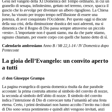
Gesù nel vangelo della XI Domenica del Tempo ordinario, in cui un
granello di senapa, infinitesimo, gettato nel terreno, cresce, spacca il
guscio che lo avvolge per diventare un albero rigoglioso. La Chiesa
forse, ha vissuto per troppo tempo nell'illusione di essere una
potenza, di aver conquistato l'Occidente. Per questo oggi si discute
della sua crisi, della diminuzione drastica dei suoi aderenti, ma si
dimentica che il Regno di Dio passa sempre attraverso un piccolo
«resto». L'importante non è quanti siamo, ma da che parte stiamo,
ognuno chiamato, per essere corpo con quelli che hanno detto di sì.
Calendario ambrosiano
Anno B / Mt 22,1-14 / IV Domenica dopo
Pentecoste
La gioia dell’Evangelo: un convito aperto
a tutti
di
don Giuseppe Grampa
La pagina evangelica di questa domenica risulta da due parabole
accostate: la prima costruita attorno al simbolo del convito di nozze,
la seconda al simbolo dell’abito di nozze. Il simbolo del convito
indica l’intenzione di Dio di convocare tutta l’umanità ad una festa
eterna. Certo, i primi destinatari non hanno accolto l’invito ma i doni
di Dio sono senza pentimento e quindi altri vengono invitati, anzi