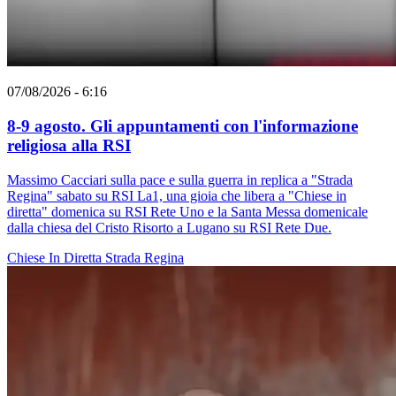
07/08/2026 - 6:16
8-9 agosto. Gli appuntamenti con l'informazione
religiosa alla RSI
Massimo Cacciari sulla pace e sulla guerra in replica a "Strada
Regina" sabato su RSI La1, una gioia che libera a "Chiese in
diretta" domenica su RSI Rete Uno e la Santa Messa domenicale
dalla chiesa del Cristo Risorto a Lugano su RSI Rete Due.
Chiese In Diretta
Strada Regina