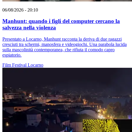
06/08/2026 - 20:10
Manhunt: quando i figli del computer cercano la
salvezza nella violenza
Presentato a Locarno, Manhunt racconta la deriva di due ragazzi
cresciuti tra schermi, manosfera e videogiochi. Una parabola lucida
sulla mascolinità contemporanea, che rifiuta il comodo capro
espiatorio.
Film
Festival
Locarno