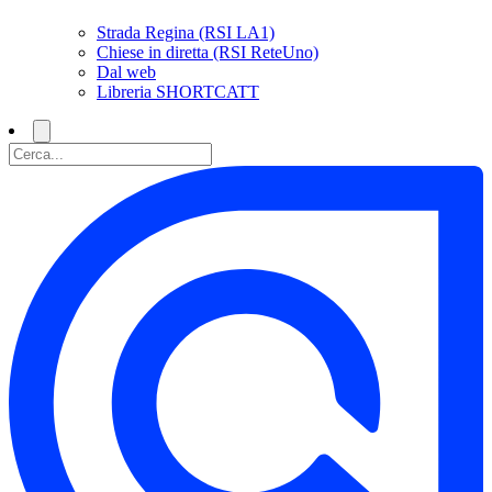
Strada Regina (RSI LA1)
Chiese in diretta (RSI ReteUno)
Dal web
Libreria SHORTCATT