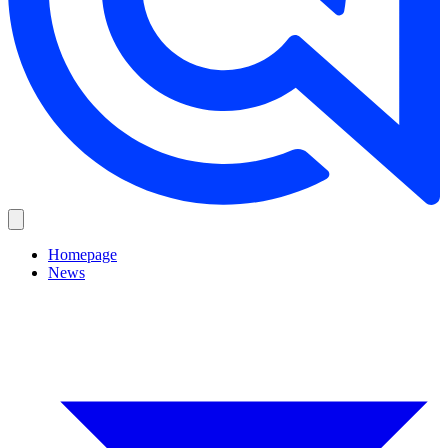
Homepage
News