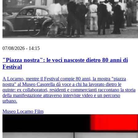
07/08/2026 - 14:15
"Piazza nostra": le voci nascoste dietro 80 anni di
Festival
A Locarno, mentre il Festival compie 80 anni, la mostra "piazza
nostra" al Museo Casorella dà voce a chi ha lavorato dietro le
quinte: ex collaboratori, residenti e commercianti raccontano la storia
della manifestazione attraverso interviste video e un percorso
urbano.
Museo
Locarno
Film