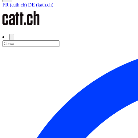
FR (cath.ch)
DE (kath.ch)