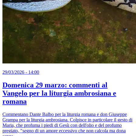
29/03/2026 - 14:00
Domenica 29 marzo: commenti al
Vangelo per la liturgia ambrosiana e
romana
Commentano Dante Balbo per la liturgia romana e don Giuseppe
Grampa per la liturgia ambrosiana. Colpisce in particolare il gesto di
Maria, che profuma i piedi di Gesù con dell'olio e del profumo
pregiato, "segno di un amore eccessivo che non calcola ma dona