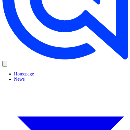
Homepage
News