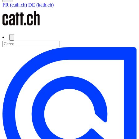
FR (cath.ch)
DE (kath.ch)