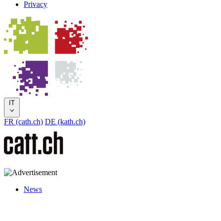
Privacy
IT
FR (cath.ch)
DE (kath.ch)
News