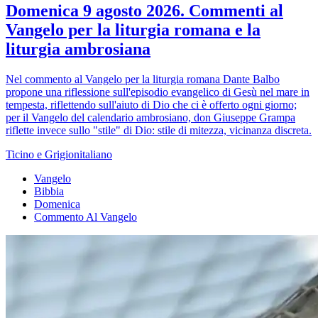
Domenica 9 agosto 2026. Commenti al
Vangelo per la liturgia romana e la
liturgia ambrosiana
Nel commento al Vangelo per la liturgia romana Dante Balbo
propone una riflessione sull'episodio evangelico di Gesù nel mare in
tempesta, riflettendo sull'aiuto di Dio che ci è offerto ogni giorno;
per il Vangelo del calendario ambrosiano, don Giuseppe Grampa
riflette invece sullo "stile" di Dio: stile di mitezza, vicinanza discreta.
Ticino e Grigionitaliano
Vangelo
Bibbia
Domenica
Commento Al Vangelo