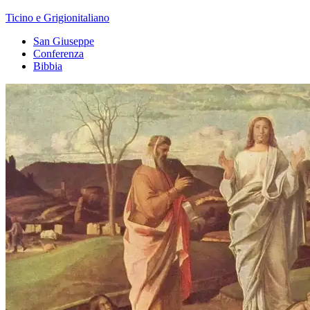
Ticino e Grigionitaliano
San Giuseppe
Conferenza
Bibbia