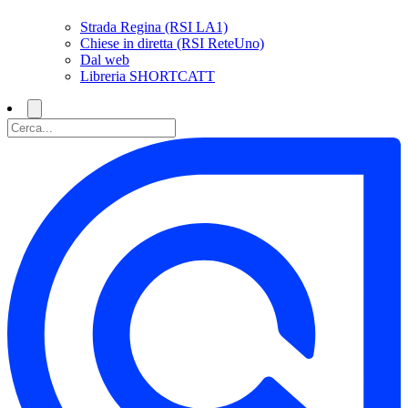
Strada Regina (RSI LA1)
Chiese in diretta (RSI ReteUno)
Dal web
Libreria SHORTCATT