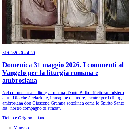
31/05/2026 - 4:56
Domenica 31 maggio 2026. I commenti al
Vangelo per la liturgia romana e
ambrosiana
Nel commento alla liturgia romana, Dante Balbo riflette sul mistero
di un Dio che è relazione, immagine di amore, mentre per la liturgia
ambrosiana don Giuseppe Grampa sottolinea come lo Spirito Santo
sia "nostro compagno di strada".
Ticino e Grigionitaliano
Vangelo