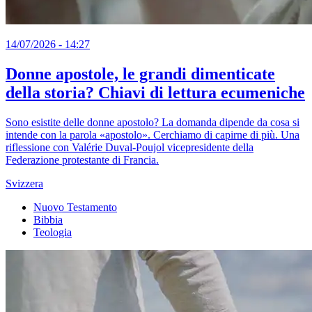
14/07/2026 - 14:27
Donne apostole, le grandi dimenticate
della storia? Chiavi di lettura ecumeniche
Sono esistite delle donne apostolo? La domanda dipende da cosa si
intende con la parola «apostolo». Cerchiamo di capirne di più. Una
riflessione con Valérie Duval-Poujol vicepresidente della
Federazione protestante di Francia.
Svizzera
Nuovo Testamento
Bibbia
Teologia