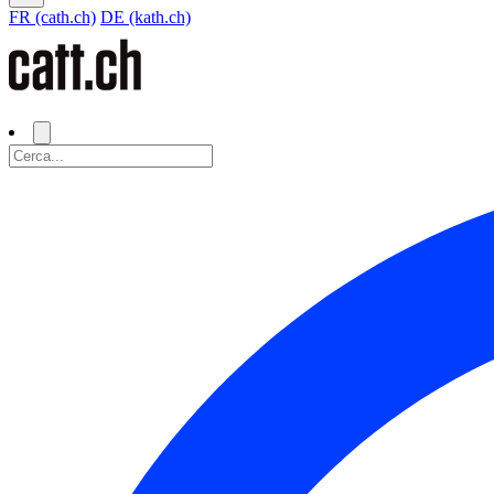
FR (cath.ch)
DE (kath.ch)