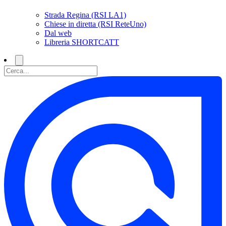
Strada Regina (RSI LA1)
Chiese in diretta (RSI ReteUno)
Dal web
Libreria SHORTCATT