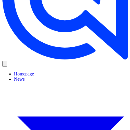
Homepage
News