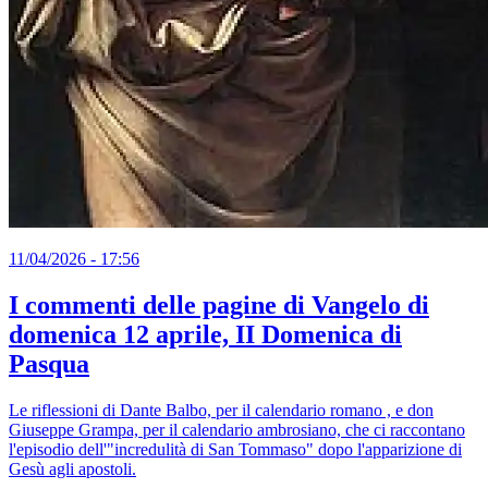
11/04/2026 - 17:56
I commenti delle pagine di Vangelo di
domenica 12 aprile, II Domenica di
Pasqua
Le riflessioni di Dante Balbo, per il calendario romano , e don
Giuseppe Grampa, per il calendario ambrosiano, che ci raccontano
l'episodio dell'"incredulità di San Tommaso" dopo l'apparizione di
Gesù agli apostoli.