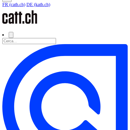
FR (cath.ch)
DE (kath.ch)