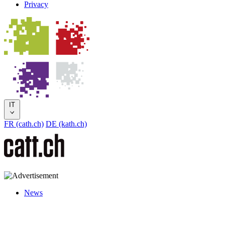
Privacy
IT
FR (cath.ch)
DE (kath.ch)
News