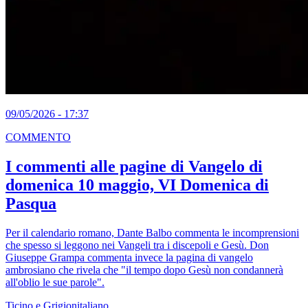
09/05/2026 - 17:37
COMMENTO
I commenti alle pagine di Vangelo di
domenica 10 maggio, VI Domenica di
Pasqua
Per il calendario romano, Dante Balbo commenta le incomprensioni
che spesso si leggono nei Vangeli tra i discepoli e Gesù. Don
Giuseppe Grampa commenta invece la pagina di vangelo
ambrosiano che rivela che "il tempo dopo Gesù non condannerà
all'oblio le sue parole".
Ticino e Grigionitaliano