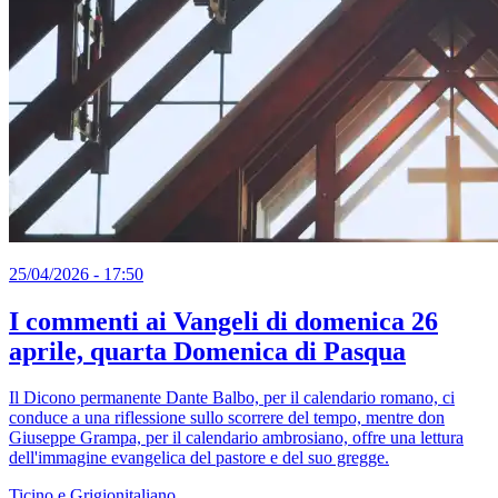
25/04/2026 - 17:50
I commenti ai Vangeli di domenica 26
aprile, quarta Domenica di Pasqua
Il Dicono permanente Dante Balbo, per il calendario romano, ci
conduce a una riflessione sullo scorrere del tempo, mentre don
Giuseppe Grampa, per il calendario ambrosiano, offre una lettura
dell'immagine evangelica del pastore e del suo gregge.
Ticino e Grigionitaliano