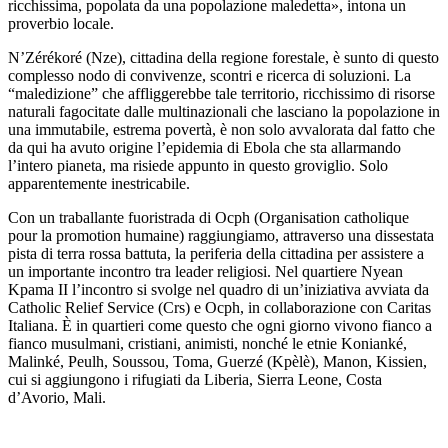
ricchissima, popolata da una popolazione maledetta», intona un
proverbio locale.
N’Zérékoré (Nze), cittadina della regione forestale, è sunto di questo
complesso nodo di convivenze, scontri e ricerca di soluzioni. La
“maledizione” che affliggerebbe tale territorio, ricchissimo di risorse
naturali fagocitate dalle multinazionali che lasciano la popolazione in
una immutabile, estrema povertà, è non solo avvalorata dal fatto che
da qui ha avuto origine l’epidemia di Ebola che sta allarmando
l’intero pianeta, ma risiede appunto in questo groviglio. Solo
apparentemente inestricabile.
Con un traballante fuoristrada di Ocph (Organisation catholique
pour la promotion humaine) raggiungiamo, attraverso una dissestata
pista di terra rossa battuta, la periferia della cittadina per assistere a
un importante incontro tra leader religiosi. Nel quartiere Nyean
Kpama II l’incontro si svolge nel quadro di un’iniziativa avviata da
Catholic Relief Service (Crs) e Ocph, in collaborazione con Caritas
Italiana. È in quartieri come questo che ogni giorno vivono fianco a
fianco musulmani, cristiani, animisti, nonché le etnie Konianké,
Malinké, Peulh, Soussou, Toma, Guerzé (Kpèlè), Manon, Kissien,
cui si aggiungono i rifugiati da Liberia, Sierra Leone, Costa
d’Avorio, Mali.