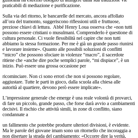
praticabili di mediazione e purificazione.
Sulla via del ritorno, le bancarelle del mercato, ancora affollato
all’ora del tramonto, suggeriscono riflessioni utili e fruttuose,
preziose chiavi di lettura. Abbé Henry Loua osserva che «non tutti
possono essere cristiani o musulmani. Comprenderlo è questione di
cultura personale. Ci vuole flessibilità nel capire che non tutti
abbiamo la stessa formazione. Per me è già un grande passo riunirsi
e lavorare insieme». Quanto alle possibili soluzioni di conflitti
“micro” che possono sfociare in violenze “macro”, il sacerdote
ritiene che «anche dire poche semplici parole, “mi dispiace”, è un
inizio. Può essere una grossa occasione per
ricominciare. Non ci sono errori che non si possono regolare,
aggiustare. Tutte le parti in gioco, dalla scuola alla chiesa alle
autorità al quartiere, devono però essere implicate».
L’impressione generale che emerge è una reale volontà di provarci,
di fare un piccolo, grande passo, che forse darà avvio a cambiamenti
decisivi. Il rischio che attività simili, in zone di conflitto, siano
condannate a
un fallimento che potrebbe produrre ulteriori divisioni, è evidente.
Ma le parole del giovane imam sono un ritornello che incoraggia a
non disertare la strada del cambiamento: «Occorre dire la verità,