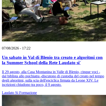
07/08/2026 - 17:22
Un sabato in Val di Blenio tra creato e algoritmi con
la Summer School della Rete Laudato si'
Il 29 agosto, alla Casa Montanina in Valle di Blenio, cinque voci -
dal biblista allo psichiatra -discutono di custodia del creato nel tempo
degli algoritmi, sulla scia dell'enciclica firmata da Leone XIV. Le
iscrizioni chiudono tra poco, il 9 agosto.
Laudato Si
Formazione