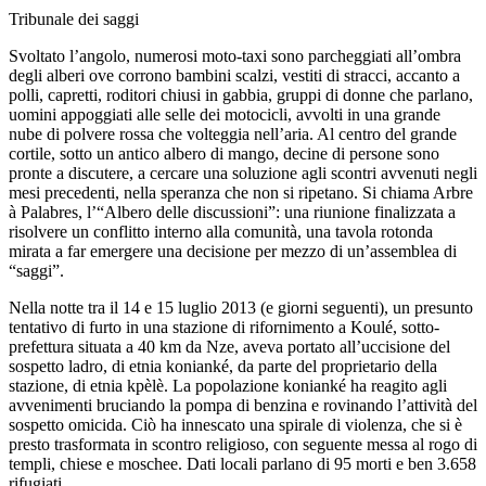
Tribunale dei saggi
Svoltato l’angolo, numerosi moto-taxi sono parcheggiati all’ombra
degli alberi ove corrono bambini scalzi, vestiti di stracci, accanto a
polli, capretti, roditori chiusi in gabbia, gruppi di donne che parlano,
uomini appoggiati alle selle dei motocicli, avvolti in una grande
nube di polvere rossa che volteggia nell’aria. Al centro del grande
cortile, sotto un antico albero di mango, decine di persone sono
pronte a discutere, a cercare una soluzione agli scontri avvenuti negli
mesi precedenti, nella speranza che non si ripetano. Si chiama Arbre
à Palabres, l’“Albero delle discussioni”: una riunione finalizzata a
risolvere un conflitto interno alla comunità, una tavola rotonda
mirata a far emergere una decisione per mezzo di un’assemblea di
“saggi”.
Nella notte tra il 14 e 15 luglio 2013 (e giorni seguenti), un presunto
tentativo di furto in una stazione di rifornimento a Koulé, sotto-
prefettura situata a 40 km da Nze, aveva portato all’uccisione del
sospetto ladro, di etnia konianké, da parte del proprietario della
stazione, di etnia kpèlè. La popolazione konianké ha reagito agli
avvenimenti bruciando la pompa di benzina e rovinando l’attività del
sospetto omicida. Ciò ha innescato una spirale di violenza, che si è
presto trasformata in scontro religioso, con seguente messa al rogo di
templi, chiese e moschee. Dati locali parlano di 95 morti e ben 3.658
rifugiati.