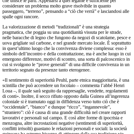
che unisce le parti. Appellarsi a quel legame è sufficiente per
considerare un problema molto grave risolvibile in quanto
passeggero, “terreno”, pensando a “ciò che verrà” e lasciandosi alle
spalle ogni rancore.
La valorizzazione di metodi “tradizionali” è una strategia
pragmatica, che poggia su una quotidianità vissuta per le strade,
nelle baracche di legno che fungono da negozi di scatolame, pesce e
uova grigliate sul carbone, e nel grande mercato locale. È soprattutto
in quest’ultimo luogo che la convivenza diviene complessa: esso è
simbolo dell’incontro e della contrattazione, ma è anche luogo in cui
emergono differenze, motivi di scontro, una sorta di palcoscenico in
cui si svolgono le “prove generali” di una difficile convivenza in un
territorio segnato da presenze tanto eterogenee.
«Il sentimento di superiorità Peuhl, parte etnica maggioritaria, è una
scintilla che può accendere un focolaio – commenta l’abbé Henri
Loua –, il quale sarà seguito da rappresaglie, vendette, regolamenti
di conti». Inoltre, il secco rifiuto opposto dalla Guinea all’ingerenza
coloniale si è tramutato oggi in diffidenza verso tutto ciò che è
“occidentale”, “bianco” e dunque “ricco”, “ingannevole”,
“straniero”: ciò è causa di una grande difficoltà nel creare rapporti
lavorativi e personali sul campo. E così altre forme di ipocrisia e
menzogna, altre incrostazioni negative (sentimenti di superiorità,
conflitti irrisolti) guastano le relazioni personali e sociali: la società
guineana ha estremo bisogno di attingere dalla sua tradizione vie