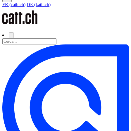
FR (cath.ch)
DE (kath.ch)