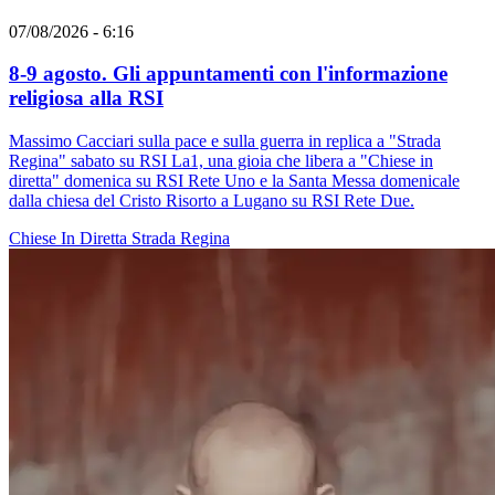
07/08/2026 - 6:16
8-9 agosto. Gli appuntamenti con l'informazione
religiosa alla RSI
Massimo Cacciari sulla pace e sulla guerra in replica a "Strada
Regina" sabato su RSI La1, una gioia che libera a "Chiese in
diretta" domenica su RSI Rete Uno e la Santa Messa domenicale
dalla chiesa del Cristo Risorto a Lugano su RSI Rete Due.
Chiese In Diretta
Strada Regina