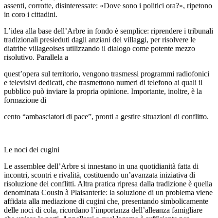
assenti, corrotte, disinteressate: «Dove sono i politici ora?», ripetono
in coro i cittadini.
L’idea alla base dell’Arbre in fondo è semplice: riprendere i tribunali
tradizionali presieduti dagli anziani dei villaggi, per risolvere le
diatribe villageoises utilizzando il dialogo come potente mezzo
risolutivo. Parallela a
quest’opera sul territorio, vengono trasmessi programmi radiofonici
e televisivi dedicati, che trasmettono numeri di telefono ai quali il
pubblico può inviare la propria opinione. Importante, inoltre, è la
formazione di
cento “ambasciatori di pace”, pronti a gestire situazioni di conflitto.
Le noci dei cugini
Le assemblee dell’Arbre si innestano in una quotidianità fatta di
incontri, scontri e rivalità, costituendo un’avanzata iniziativa di
risoluzione dei conflitti. Altra pratica ripresa dalla tradizione è quella
denominata Cousin à Plaisanterie: la soluzione di un problema viene
affidata alla mediazione di cugini che, presentando simbolicamente
delle noci di cola, ricordano l’importanza dell’alleanza famigliare