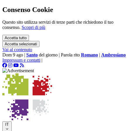
Consenso Cookie
Questo sito utilizza servizi di terze parti che richiedono il tuo
consenso.
Scopri di più
Accetta tutto
Accetta selezionati
Vai al contenuto
Dom 9 ago
|
Santo
del giorno
|
Parola rito
Romano
|
Ambrosiano
Impressum e contatti
|
IT