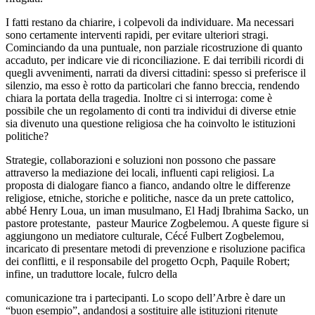
I fatti restano da chiarire, i colpevoli da individuare. Ma necessari
sono certamente interventi rapidi, per evitare ulteriori stragi.
Cominciando da una puntuale, non parziale ricostruzione di quanto
accaduto, per indicare vie di riconciliazione. E dai terribili ricordi di
quegli avvenimenti, narrati da diversi cittadini: spesso si preferisce il
silenzio, ma esso è rotto da particolari che fanno breccia, rendendo
chiara la portata della tragedia. Inoltre ci si interroga: come è
possibile che un regolamento di conti tra individui di diverse etnie
sia divenuto una questione religiosa che ha coinvolto le istituzioni
politiche?
Strategie, collaborazioni e soluzioni non possono che passare
attraverso la mediazione dei locali, influenti capi religiosi. La
proposta di dialogare fianco a fianco, andando oltre le differenze
religiose, etniche, storiche e politiche, nasce da un prete cattolico,
abbé Henry Loua, un iman musulmano, El Hadj Ibrahima Sacko, un
pastore protestante, pasteur Maurice Zogbelemou. A queste figure si
aggiungono un mediatore culturale, Cécé Fulbert Zogbelemou,
incaricato di presentare metodi di prevenzione e risoluzione pacifica
dei conflitti, e il responsabile del progetto Ocph, Paquile Robert;
infine, un traduttore locale, fulcro della
comunicazione tra i partecipanti. Lo scopo dell’Arbre è dare un
“buon esempio”, andandosi a sostituire alle istituzioni ritenute