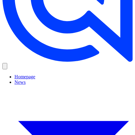
Homepage
News