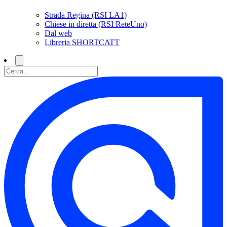
Strada Regina (RSI LA1)
Chiese in diretta (RSI ReteUno)
Dal web
Libreria SHORTCATT