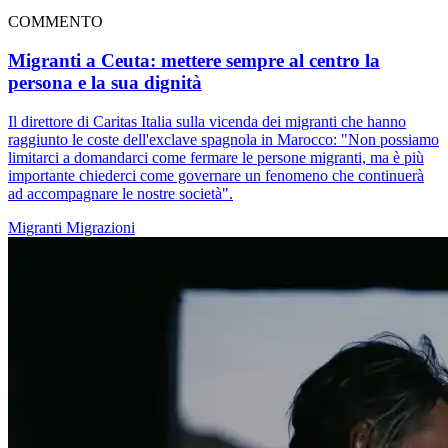
COMMENTO
Migranti a Ceuta: mettere sempre al centro la
persona e la sua dignità
Il direttore di Caritas Italia sulla vicenda dei migranti che hanno
raggiunto le coste dell'exclave spagnola in Marocco: "Non possiamo
limitarci a domandarci come fermare le persone migranti, ma è più
importante chiederci come governare un fenomeno che continuerà
ad accompagnare le nostre società".
Migranti
Migrazioni