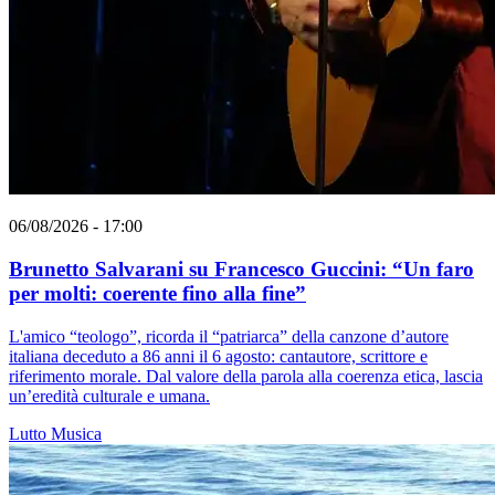
06/08/2026 - 17:00
Brunetto Salvarani su Francesco Guccini: “Un faro
per molti: coerente fino alla fine”
L'amico “teologo”, ricorda il “patriarca” della canzone d’autore
italiana deceduto a 86 anni il 6 agosto: cantautore, scrittore e
riferimento morale. Dal valore della parola alla coerenza etica, lascia
un’eredità culturale e umana.
Lutto
Musica