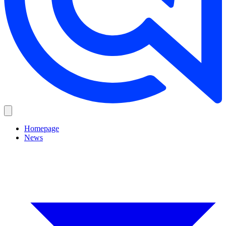
Homepage
News