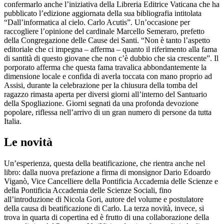
confermarlo anche l’iniziativa della Libreria Editrice Vaticana che ha
pubblicato l’edizione aggiornata della sua bibliografia intitolata
“Dall’informatica al cielo. Carlo Acutis”. Un’occasione per
raccogliere l’opinione del cardinale Marcello Semeraro, prefetto
della Congregazione delle Cause dei Santi. “Non è tanto l’aspetto
editoriale che ci impegna – afferma – quanto il riferimento alla fama
di santità di questo giovane che non c’è dubbio che sia crescente”. Il
porporato afferma che questa fama travalica abbondantemente la
dimensione locale e confida di averla toccata con mano proprio ad
Assisi, durante la celebrazione per la chiusura della tomba del
ragazzo rimasta aperta per diversi giorni all’interno del Santuario
della Spogliazione. Giorni segnati da una profonda devozione
popolare, riflessa nell’arrivo di un gran numero di persone da tutta
Italia.
Le novità
Un’esperienza, questa della beatificazione, che rientra anche nel
libro: dalla nuova prefazione a firma di monsignor Dario Edoardo
Viganò, Vice Cancelliere della Pontificia Accademia delle Scienze e
della Pontificia Accademia delle Scienze Sociali, fino
all’introduzione di Nicola Gori, autore del volume e postulatore
della causa di beatificazione di Carlo. La terza novità, invece, si
trova in quarta di copertina ed è frutto di una collaborazione della