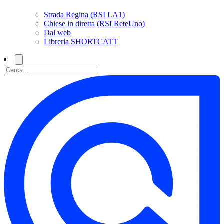
Strada Regina (RSI LA1)
Chiese in diretta (RSI ReteUno)
Dal web
Libreria SHORTCATT