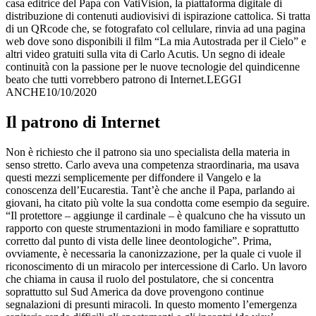
casa editrice del Papa con VatiVision, la piattaforma digitale di
distribuzione di contenuti audiovisivi di ispirazione cattolica. Si tratta
di un QRcode che, se fotografato col cellulare, rinvia ad una pagina
web dove sono disponibili il film “La mia Autostrada per il Cielo” e
altri video gratuiti sulla vita di Carlo Acutis. Un segno di ideale
continuità con la passione per le nuove tecnologie del quindicenne
beato che tutti vorrebbero patrono di Internet.LEGGI
ANCHE10/10/2020
Il patrono di Internet
Non è richiesto che il patrono sia uno specialista della materia in
senso stretto. Carlo aveva una competenza straordinaria, ma usava
questi mezzi semplicemente per diffondere il Vangelo e la
conoscenza dell’Eucarestia. Tant’è che anche il Papa, parlando ai
giovani, ha citato più volte la sua condotta come esempio da seguire.
“Il protettore – aggiunge il cardinale – è qualcuno che ha vissuto un
rapporto con queste strumentazioni in modo familiare e soprattutto
corretto dal punto di vista delle linee deontologiche”. Prima,
ovviamente, è necessaria la canonizzazione, per la quale ci vuole il
riconoscimento di un miracolo per intercessione di Carlo. Un lavoro
che chiama in causa il ruolo del postulatore, che si concentra
soprattutto sul Sud America da dove provengono continue
segnalazioni di presunti miracoli. In questo momento l’emergenza