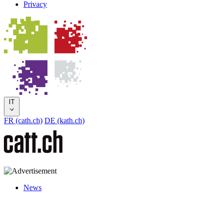
Privacy
IT
FR (cath.ch)
DE (kath.ch)
News