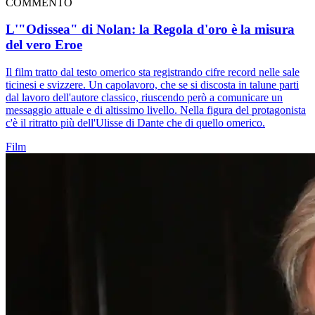
COMMENTO
L'"Odissea" di Nolan: la Regola d'oro è la misura
del vero Eroe
Il film tratto dal testo omerico sta registrando cifre record nelle sale
ticinesi e svizzere. Un capolavoro, che se si discosta in talune parti
dal lavoro dell'autore classico, riuscendo però a comunicare un
messaggio attuale e di altissimo livello. Nella figura del protagonista
c'è il ritratto più dell'Ulisse di Dante che di quello omerico.
Film