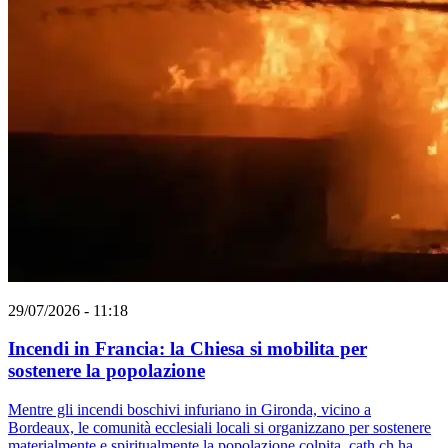
29/07/2026 - 11:18
Incendi in Francia: la Chiesa si mobilita per
sostenere la popolazione
Mentre gli incendi boschivi infuriano in Gironda, vicino a
Bordeaux, le comunità ecclesiali locali si organizzano per sostenere
materialmente e spiritualmente la popolazione colpita. cath.ch ha