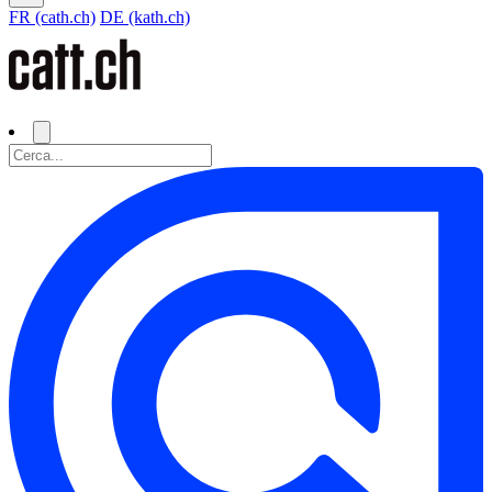
FR (cath.ch)
DE (kath.ch)