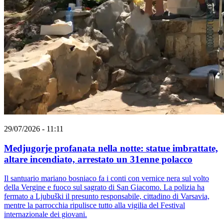
29/07/2026 - 11:11
Medjugorje profanata nella notte: statue imbrattate,
altare incendiato, arrestato un 31enne polacco
Il santuario mariano bosniaco fa i conti con vernice nera sul volto
della Vergine e fuoco sul sagrato di San Giacomo. La polizia ha
fermato a Ljubuški il presunto responsabile, cittadino di Varsavia,
mentre la parrocchia ripulisce tutto alla vigilia del Festival
internazionale dei giovani.