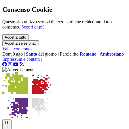
Consenso Cookie
Questo sito utilizza servizi di terze parti che richiedono il tuo
consenso.
Scopri di più
Accetta tutto
Accetta selezionati
Vai al contenuto
Dom 9 ago
|
Santo
del giorno
|
Parola rito
Romano
|
Ambrosiano
Impressum e contatti
|
IT