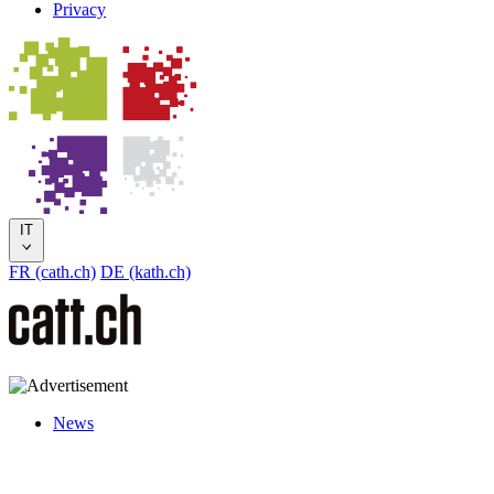
Privacy
IT
FR (cath.ch)
DE (kath.ch)
News