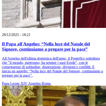
28/12/2025 - 18:21
Il Papa all'Angelus: “Nella luce del Natale del
Signore, continuiamo a pregare per la pace”
All'Angelus dell'ultima domenica dell'anno, il Pontefice sottolinea
che "il mondo, purtroppo, ha sempre i suoi Erode", con le
conseguenze di solitudine, disperazione, divisioni e conflitti. E
lancia un appello: “Nella luce del Natale del Signore, continuiamo a
pregare per la pace”.
Papa Leone XIV
Angelus
Roma