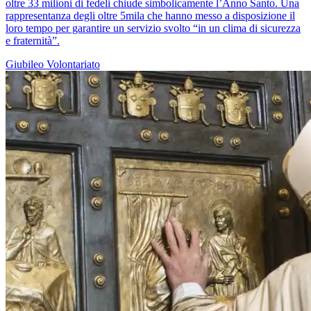
oltre 33 milioni di fedeli chiude simbolicamente l’Anno Santo. Una
rappresentanza degli oltre 5mila che hanno messo a disposizione il
loro tempo per garantire un servizio svolto “in un clima di sicurezza
e fraternità”.
Giubileo
Volontariato