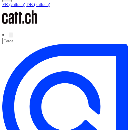
FR (cath.ch)
DE (kath.ch)