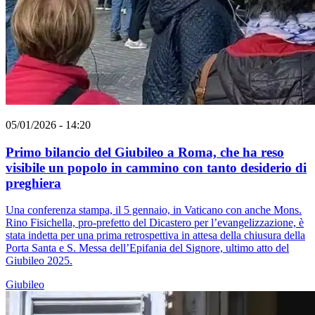
05/01/2026 - 14:20
Primo bilancio del Giubileo a Roma, che ha reso
visibile un popolo in cammino con tanto desiderio di
preghiera
Una conferenza stampa, il 5 gennaio, in Vaticano con anche Mons.
Rino Fisichella, pro-prefetto del Dicastero per l’evangelizzazione, è
stata indetta per una prima retrospettiva in attesa della chiusura della
Porta Santa e S. Messa dell’Epifania del Signore, ultimo atto del
Giubileo 2025.
Giubileo