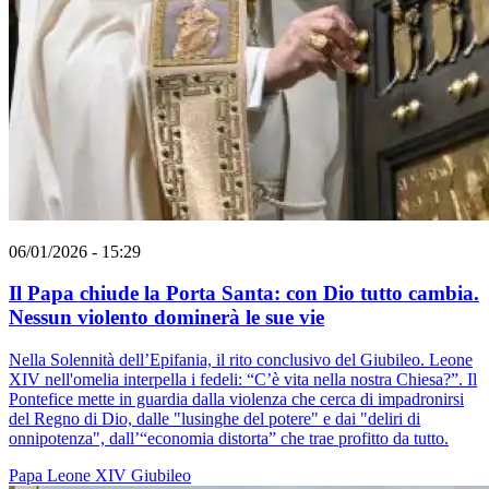
06/01/2026 - 15:29
Il Papa chiude la Porta Santa: con Dio tutto cambia.
Nessun violento dominerà le sue vie
Nella Solennità dell’Epifania, il rito conclusivo del Giubileo. Leone
XIV nell'omelia interpella i fedeli: “C’è vita nella nostra Chiesa?”. Il
Pontefice mette in guardia dalla violenza che cerca di impadronirsi
del Regno di Dio, dalle "lusinghe del potere" e dai "deliri di
onnipotenza", dall’“economia distorta” che trae profitto da tutto.
Papa Leone XIV
Giubileo