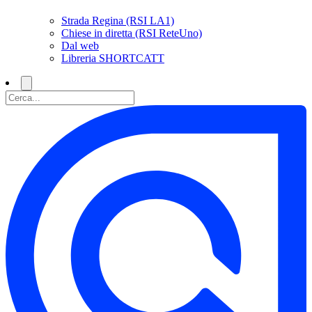
Strada Regina (RSI LA1)
Chiese in diretta (RSI ReteUno)
Dal web
Libreria SHORTCATT