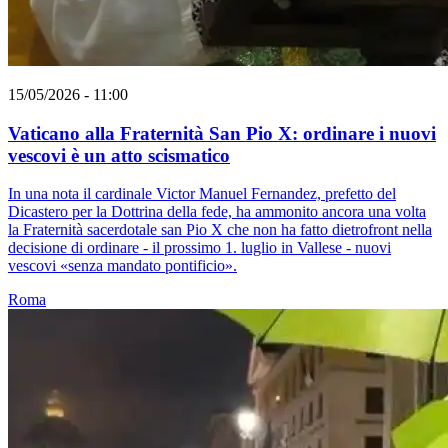
15/05/2026 - 11:00
Vaticano alla Fraternità San Pio X: ordinare i nuovi
vescovi è un atto scismatico
In una nota il cardinale Victor Manuel Fernandez, prefetto del
Dicastero per la Dottrina della fede, ha ammonito ancora una volta
la Fraternità sacerdotale san Pio X che non ha fatto dietrofront nella
decisione di ordinare - il prossimo 1. luglio in Vallese - nuovi
vescovi «senza mandato pontificio».
Roma