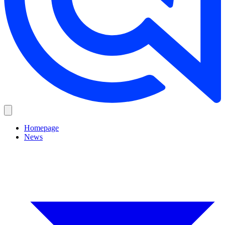
Homepage
News