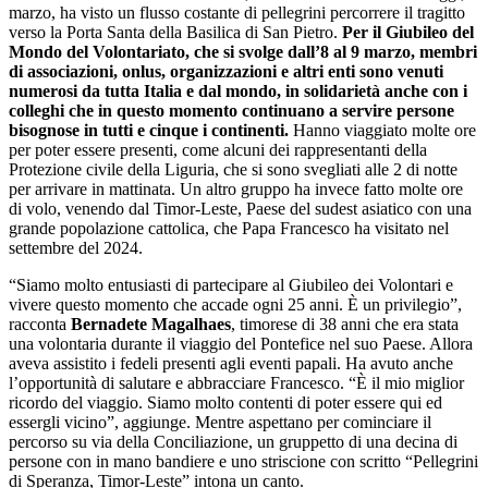
marzo, ha visto un flusso costante di pellegrini percorrere il tragitto
verso la Porta Santa della Basilica di San Pietro.
Per il Giubileo del
Mondo del Volontariato, che si svolge dall’8 al 9 marzo, membri
di associazioni, onlus, organizzazioni e altri enti sono venuti
numerosi da tutta Italia e dal mondo, in solidarietà anche con i
colleghi che in questo momento continuano a servire persone
bisognose in tutti e cinque i continenti.
Hanno viaggiato molte ore
per poter essere presenti, come alcuni dei rappresentanti
della
Protezione civile della Liguria, che si sono svegliati alle 2 di notte
per arrivare in mattinata. Un altro gruppo ha invece fatto molte ore
di volo, venendo dal Timor-Leste, Paese del sudest asiatico con una
grande popolazione cattolica, che Papa Francesco ha visitato nel
settembre del 2024.
“Siamo molto entusiasti di partecipare al Giubileo dei Volontari e
vivere questo momento che accade ogni 25 anni. È un privilegio”,
racconta
Bernadete Magalhaes
, timorese di 38 anni che era stata
una volontaria durante il viaggio del Pontefice nel suo Paese. Allora
aveva assistito i fedeli presenti agli eventi papali. Ha avuto anche
l’opportunità di salutare e abbracciare Francesco. “È il mio miglior
ricordo del viaggio. Siamo molto contenti di poter essere qui ed
essergli vicino”, aggiunge. Mentre aspettano per cominciare il
percorso su via della Conciliazione, un gruppetto di una decina di
persone con in mano bandiere e uno striscione con scritto “Pellegrini
di Speranza, Timor-Leste” intona un canto.