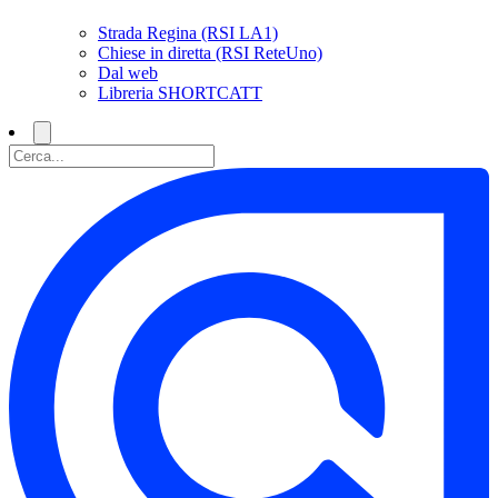
Strada Regina (RSI LA1)
Chiese in diretta (RSI ReteUno)
Dal web
Libreria SHORTCATT