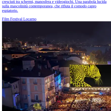
cresciuti tra schermi, manosfera e videogiochi. Una parabola lucida
sulla mascolinità contemporanea, che rifiuta il comodo capro
espiatorio.
Film
Festival
Locarno