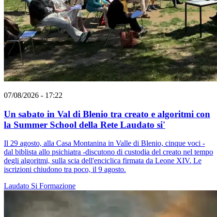
07/08/2026 - 17:22
Un sabato in Val di Blenio tra creato e algoritmi con
la Summer School della Rete Laudato si'
Il 29 agosto, alla Casa Montanina in Valle di Blenio, cinque voci -
dal biblista allo psichiatra -discutono di custodia del creato nel tempo
degli algoritmi, sulla scia dell'enciclica firmata da Leone XIV. Le
iscrizioni chiudono tra poco, il 9 agosto.
Laudato Si
Formazione