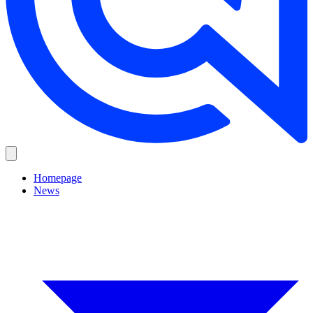
Homepage
News