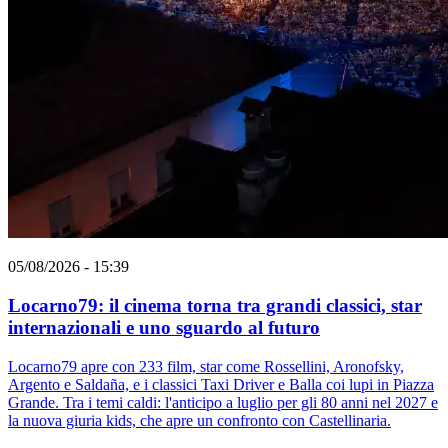
05/08/2026 - 15:39
Locarno79: il cinema torna tra grandi classici, star
internazionali e uno sguardo al futuro
Locarno79 apre con 233 film, star come Rossellini, Aronofsky,
Argento e Saldaña, e i classici Taxi Driver e Balla coi lupi in Piazza
Grande. Tra i temi caldi: l'anticipo a luglio per gli 80 anni nel 2027 e
la nuova giuria kids, che apre un confronto con Castellinaria.