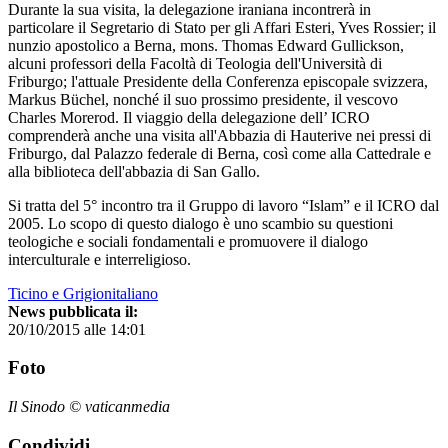
Durante la sua visita, la delegazione iraniana incontrerà in
particolare il Segretario di Stato per gli Affari Esteri, Yves Rossier; il
nunzio apostolico a Berna, mons. Thomas Edward Gullickson,
alcuni professori della Facoltà di Teologia dell'Università di
Friburgo; l'attuale Presidente della Conferenza episcopale svizzera,
Markus Büchel, nonché il suo prossimo presidente, il vescovo
Charles Morerod. Il viaggio della delegazione dell’ ICRO
comprenderà anche una visita all'Abbazia di Hauterive nei pressi di
Friburgo, dal Palazzo federale di Berna, così come alla Cattedrale e
alla biblioteca dell'abbazia di San Gallo.
Si tratta del 5° incontro tra il Gruppo di lavoro “Islam” e il ICRO dal
2005. Lo scopo di questo dialogo è uno scambio su questioni
teologiche e sociali fondamentali e promuovere il dialogo
interculturale e interreligioso.
Ticino e Grigionitaliano
News pubblicata il:
20/10/2015 alle 14:01
Foto
Il Sinodo © vaticanmedia
Condividi