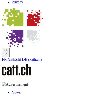
Privacy
IT
FR (cath.ch)
DE (kath.ch)
News