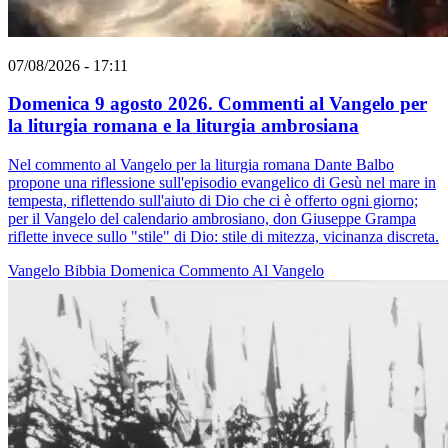
07/08/2026 - 17:11
Domenica 9 agosto 2026. Commenti al Vangelo per
la liturgia romana e la liturgia ambrosiana
Nel commento al Vangelo per la liturgia romana Dante Balbo
propone una riflessione sull'episodio evangelico di Gesù nel mare in
tempesta, riflettendo sull'aiuto di Dio che ci è offerto ogni giorno;
per il Vangelo del calendario ambrosiano, don Giuseppe Grampa
riflette invece sullo "stile" di Dio: stile di mitezza, vicinanza discreta.
Vangelo
Bibbia
Domenica
Commento Al Vangelo