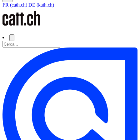
FR (cath.ch)
DE (kath.ch)