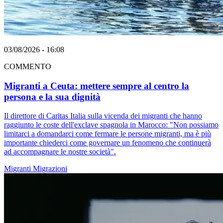
03/08/2026 - 16:08
COMMENTO
Migranti a Ceuta: mettere sempre al centro la
persona e la sua dignità
Il direttore di Caritas Italia sulla vicenda dei migranti che hanno
raggiunto le coste dell'exclave spagnola in Marocco: "Non possiamo
limitarci a domandarci come fermare le persone migranti, ma è più
importante chiederci come governare un fenomeno che continuerà
ad accompagnare le nostre società".
Migranti
Migrazioni