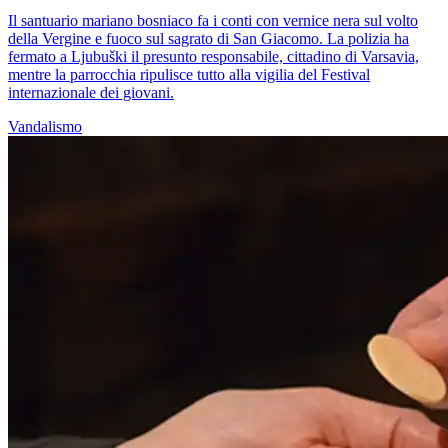
Il santuario mariano bosniaco fa i conti con vernice nera sul volto
della Vergine e fuoco sul sagrato di San Giacomo. La polizia ha
fermato a Ljubuški il presunto responsabile, cittadino di Varsavia,
mentre la parrocchia ripulisce tutto alla vigilia del Festival
internazionale dei giovani.
Vandalismo