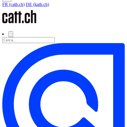
FR (cath.ch)
DE (kath.ch)