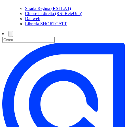
Strada Regina (RSI LA1)
Chiese in diretta (RSI ReteUno)
Dal web
Libreria SHORTCATT