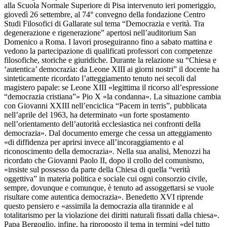
alla Scuola Normale Superiore di Pisa intervenuto ieri pomeriggio,
giovedì 26 settembre, al 74° convegno della fondazione Centro
Studi Filosofici di Gallarate sul tema “Democrazia e verità. Tra
degenerazione e rigenerazione” apertosi nell’auditorium San
Domenico a Roma. I lavori proseguiranno fino a sabato mattina e
vedono la partecipazione di qualificati professori con competenze
filosofiche, storiche e giuridiche. Durante la relazione su “Chiesa e
‘autentica’ democrazia: da Leone XIII ai giorni nostri” il docente ha
sinteticamente ricordato l’atteggiamento tenuto nei secoli dal
magistero papale: se Leone XIII «legittima il ricorso all’espressione
“democrazia cristiana”» Pio X «la condanna». La situazione cambia
con Giovanni XXIII nell’enciclica “Pacem in terris”, pubblicata
nell’aprile del 1963, ha determinato «un forte spostamento
nell’orientamento dell’autorità ecclesiastica nei confronti della
democrazia». Dal documento emerge che cessa un atteggiamento
«di diffidenza per aprirsi invece all’incoraggiamento e al
riconoscimento della democrazia». Nella sua analisi, Menozzi ha
ricordato che Giovanni Paolo II, dopo il crollo del comunismo,
«insiste sul possesso da parte della Chiesa di quella “verità
oggettiva” in materia politica e sociale cui ogni consorzio civile,
sempre, dovunque e comunque, è tenuto ad assoggettarsi se vuole
risultare come autentica democrazia». Benedetto XVI riprende
questo pensiero e «assimila la democrazia alla tirannide e al
totalitarismo per la violazione dei diritti naturali fissati dalla chiesa».
Papa Bergoglio, infine, ha riproposto il tema in termini «del tutto