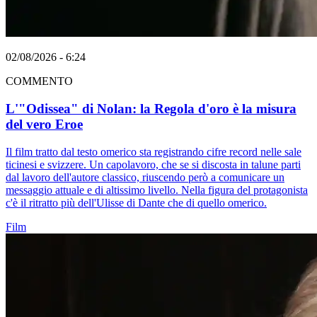
02/08/2026 - 6:24
COMMENTO
L'"Odissea" di Nolan: la Regola d'oro è la misura
del vero Eroe
Il film tratto dal testo omerico sta registrando cifre record nelle sale
ticinesi e svizzere. Un capolavoro, che se si discosta in talune parti
dal lavoro dell'autore classico, riuscendo però a comunicare un
messaggio attuale e di altissimo livello. Nella figura del protagonista
c'è il ritratto più dell'Ulisse di Dante che di quello omerico.
Film