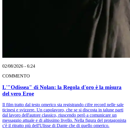
02/08/2026 - 6:24
COMMENTO
L'"Odissea" di Nolan: la Regola d'oro è la misura
del vero Eroe
Il film tratto dal testo omerico sta registrando cifre record nelle sale
ticinesi e svizzere. Un capolavoro, che se si discosta in talune parti
dal lavoro dell'autore classico, riuscendo però a comunicare un
messaggio attuale e di altissimo livello. Nella figura del protagonista
c'è il ritratto più dell'Ulisse di Dante che di quello omerico.