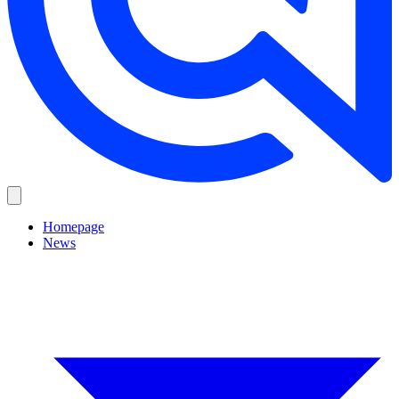
Homepage
News