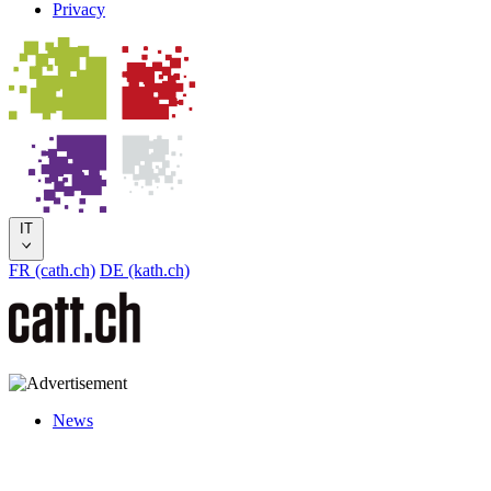
Privacy
IT
FR (cath.ch)
DE (kath.ch)
News