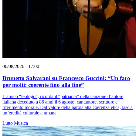
06/08/2026 - 17:00
Brunetto Salvarani su Francesco Guccini: “Un faro
per molti: coerente fino alla fine”
L'amico “teologo”, ricorda il “patriarca” della canzone d’autore
italiana deceduto a 86 anni il 6 agosto: cantautore, scrittore e
riferimento morale. Dal valore della parola alla coerenza etica, lascia
un’eredità culturale e umana.
Lutto
Musica