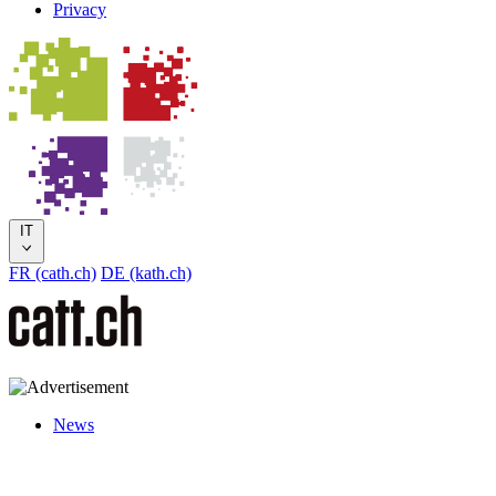
Privacy
IT
FR (cath.ch)
DE (kath.ch)
News