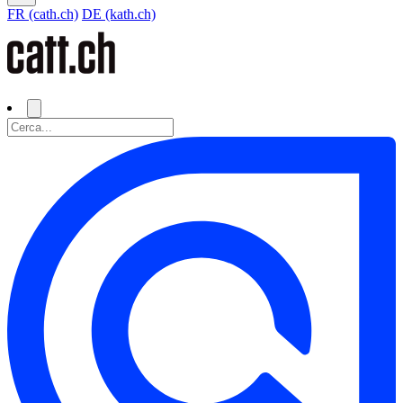
FR (cath.ch)
DE (kath.ch)