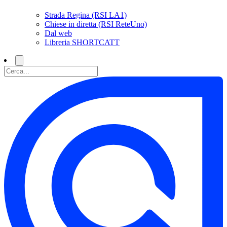
Strada Regina (RSI LA1)
Chiese in diretta (RSI ReteUno)
Dal web
Libreria SHORTCATT