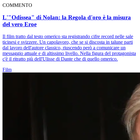
COMMENTO
L'"Odissea" di Nolan: la Regola d'oro è la misura
del vero Eroe
Il film tratto dal testo omerico sta registrando cifre record nelle sale
ticinesi e svizzere. Un capolavoro, che se si discosta in talune parti
dal lavoro dell'autore classico, riuscendo però a comunicare un
messaggio attuale e di altissimo livello. Nella figura del protagonista
c'è il ritratto più dell'Ulisse di Dante che di quello omerico.
Film