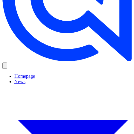
Homepage
News