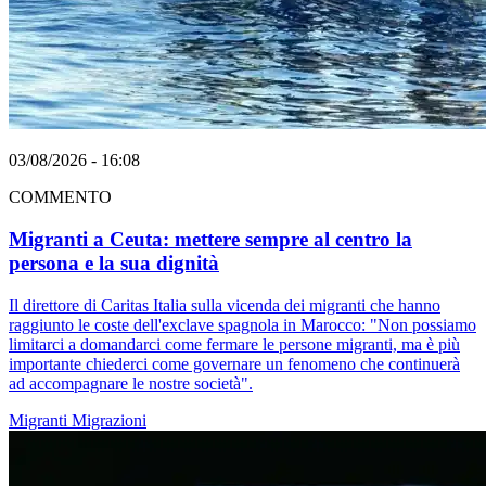
03/08/2026 - 16:08
COMMENTO
Migranti a Ceuta: mettere sempre al centro la
persona e la sua dignità
Il direttore di Caritas Italia sulla vicenda dei migranti che hanno
raggiunto le coste dell'exclave spagnola in Marocco: "Non possiamo
limitarci a domandarci come fermare le persone migranti, ma è più
importante chiederci come governare un fenomeno che continuerà
ad accompagnare le nostre società".
Migranti
Migrazioni