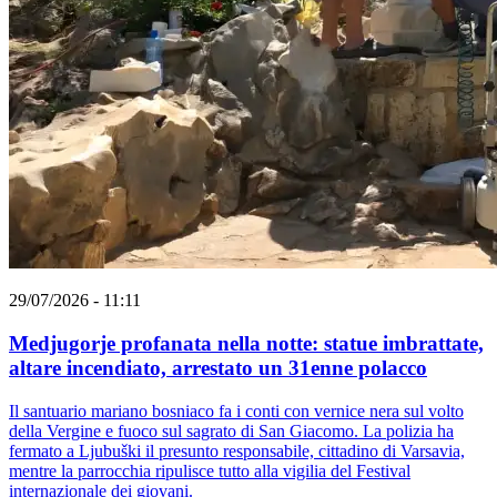
29/07/2026 - 11:11
Medjugorje profanata nella notte: statue imbrattate,
altare incendiato, arrestato un 31enne polacco
Il santuario mariano bosniaco fa i conti con vernice nera sul volto
della Vergine e fuoco sul sagrato di San Giacomo. La polizia ha
fermato a Ljubuški il presunto responsabile, cittadino di Varsavia,
mentre la parrocchia ripulisce tutto alla vigilia del Festival
internazionale dei giovani.