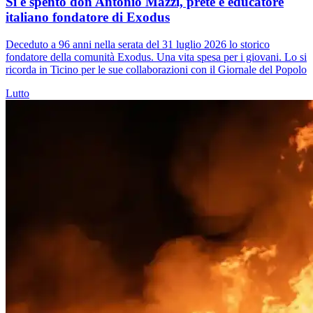
Si è spento don Antonio Mazzi, prete e educatore
italiano fondatore di Exodus
Deceduto a 96 anni nella serata del 31 luglio 2026 lo storico
fondatore della comunità Exodus. Una vita spesa per i giovani. Lo si
ricorda in Ticino per le sue collaborazioni con il Giornale del Popolo
Lutto