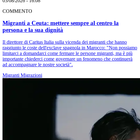
03/08/2026 - 16:08
COMMENTO
Migranti a Ceuta: mettere sempre al centro la
persona e la sua dignità
Il direttore di Caritas Italia sulla vicenda dei migranti che hanno
raggiunto le coste dell'exclave spagnola in Marocco: "Non possiamo
limitarci a domandarci come fermare le persone migranti, ma è più
importante chiederci come governare un fenomeno che continuerà
ad accompagnare le nostre società".
Migranti
Migrazioni