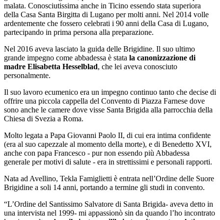
malata. Conosciutissima anche in Ticino essendo stata superiora
della Casa Santa Birgitta di Lugano per molti anni. Nel 2014 volle
ardentemente che fossero celebrati i 90 anni della Casa di Lugano,
partecipando in prima persona alla preparazione.
Nel 2016 aveva lasciato la guida delle Brigidine. Il suo ultimo
grande impegno come abbadessa è stata
la canonizzazione di
madre Elisabetta Hesselblad
, che lei aveva conosciuto
personalmente.
Il suo lavoro ecumenico era un impegno continuo tanto che decise di
offrire una piccola cappella del Convento di Piazza Farnese dove
sono anche le camere dove visse Santa Brigida alla parrocchia della
Chiesa di Svezia a Roma.
Molto legata a Papa Giovanni Paolo II, di cui era intima confidente
(era al suo capezzale al momento della morte), e di Benedetto XVI,
anche con papa Francesco - pur non essendo più Abbadessa
generale per motivi di salute - era in strettissimi e personali rapporti.
Nata ad Avellino, Tekla Famiglietti è entrata nell’Ordine delle Suore
Brigidine a soli 14 anni, portando a termine gli studi in convento.
“L’Ordine del Santissimo Salvatore di Santa Brigida- aveva detto in
una intervista nel 1999- mi appassionò sin da quando l’ho incontrato