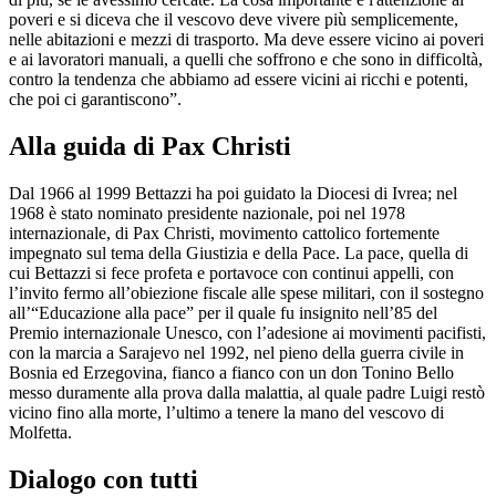
poveri e si diceva che il vescovo deve vivere più semplicemente,
nelle abitazioni e mezzi di trasporto. Ma deve essere vicino ai poveri
e ai lavoratori manuali, a quelli che soffrono e che sono in difficoltà,
contro la tendenza che abbiamo ad essere vicini ai ricchi e potenti,
che poi ci garantiscono”.
Alla guida di Pax Christi
Dal 1966 al 1999 Bettazzi ha poi guidato la Diocesi di Ivrea; nel
1968 è stato nominato presidente nazionale, poi nel 1978
internazionale, di Pax Christi, movimento cattolico fortemente
impegnato sul tema della Giustizia e della Pace. La pace, quella di
cui Bettazzi si fece profeta e portavoce con continui appelli, con
l’invito fermo all’obiezione fiscale alle spese militari, con il sostegno
all’“Educazione alla pace” per il quale fu insignito nell’85 del
Premio internazionale Unesco, con l’adesione ai movimenti pacifisti,
con la marcia a Sarajevo nel 1992, nel pieno della guerra civile in
Bosnia ed Erzegovina, fianco a fianco con un don Tonino Bello
messo duramente alla prova dalla malattia, al quale padre Luigi restò
vicino fino alla morte, l’ultimo a tenere la mano del vescovo di
Molfetta.
Dialogo con tutti