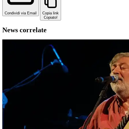
Condividi via Email
Copia link
Copiato!
News correlate