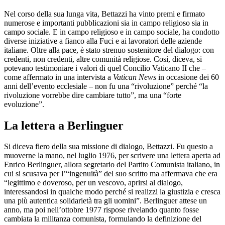
Nel corso della sua lunga vita, Bettazzi ha vinto premi e firmato
numerose e importanti pubblicazioni sia in campo religioso sia in
campo sociale. E in campo religioso e in campo sociale, ha condotto
diverse iniziative a fianco alla Fuci e ai lavoratori delle aziende
italiane. Oltre alla pace, è stato strenuo sostenitore del dialogo: con
credenti, non credenti, altre comunità religiose. Così, diceva, si
potevano testimoniare i valori di quel Concilio Vaticano II che –
come affermato in una intervista a
Vatican News
in occasione dei 60
anni dell’evento ecclesiale – non fu una “rivoluzione” perché “la
rivoluzione vorrebbe dire cambiare tutto”, ma una “forte
evoluzione”.
La lettera a Berlinguer
Si diceva fiero della sua missione di dialogo, Bettazzi. Fu questo a
muoverne la mano, nel luglio 1976, per scrivere una lettera aperta ad
Enrico Berlinguer, allora segretario del Partito Comunista italiano, in
cui si scusava per l’“ingenuità” del suo scritto ma affermava che era
“legittimo e doveroso, per un vescovo, aprirsi al dialogo,
interessandosi in qualche modo perché si realizzi la giustizia e cresca
una più autentica solidarietà tra gli uomini”. Berlinguer attese un
anno, ma poi nell’ottobre 1977 rispose rivelando quanto fosse
cambiata la militanza comunista, formulando la definizione del