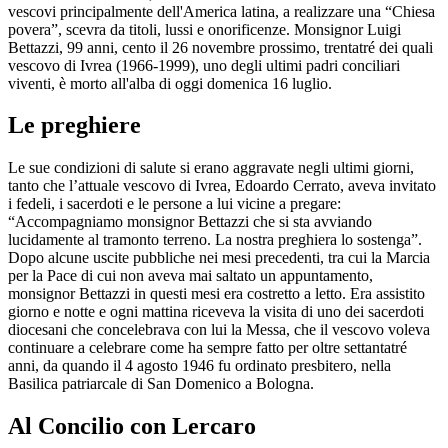
vescovi principalmente dell'America latina, a realizzare una “Chiesa
povera”, scevra da titoli, lussi e onorificenze. Monsignor Luigi
Bettazzi, 99 anni, cento il 26 novembre prossimo, trentatré dei quali
vescovo di Ivrea (1966-1999), uno degli ultimi padri conciliari
viventi, è morto all'alba di oggi domenica 16 luglio.
Le preghiere
Le sue condizioni di salute si erano aggravate negli ultimi giorni,
tanto che l’attuale vescovo di Ivrea, Edoardo Cerrato, aveva invitato
i fedeli, i sacerdoti e le persone a lui vicine a pregare:
“Accompagniamo monsignor Bettazzi che si sta avviando
lucidamente al tramonto terreno. La nostra preghiera lo sostenga”.
Dopo alcune uscite pubbliche nei mesi precedenti, tra cui la Marcia
per la Pace di cui non aveva mai saltato un appuntamento,
monsignor Bettazzi in questi mesi era costretto a letto. Era assistito
giorno e notte e ogni mattina riceveva la visita di uno dei sacerdoti
diocesani che concelebrava con lui la Messa, che il vescovo voleva
continuare a celebrare come ha sempre fatto per oltre settantatré
anni, da quando il 4 agosto 1946 fu ordinato presbitero, nella
Basilica patriarcale di San Domenico a Bologna.
Al Concilio con Lercaro