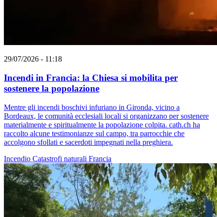
29/07/2026 - 11:18
Incendi in Francia: la Chiesa si mobilita per
sostenere la popolazione
Mentre gli incendi boschivi infuriano in Gironda, vicino a
Bordeaux, le comunità ecclesiali locali si organizzano per sostenere
materialmente e spiritualmente la popolazione colpita. cath.ch ha
raccolto alcune testimonianze sul campo, tra parrocchie che
accolgono sfollati e sacerdoti impegnati nella preghiera.
Incendio
Catastrofi naturali
Francia