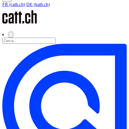
FR (cath.ch)
DE (kath.ch)