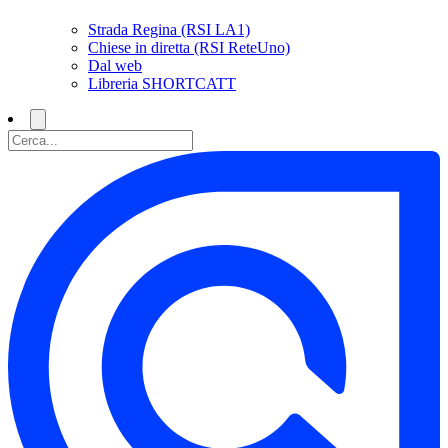
Strada Regina (RSI LA1)
Chiese in diretta (RSI ReteUno)
Dal web
Libreria SHORTCATT