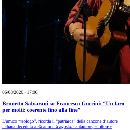
06/08/2026 - 17:00
Brunetto Salvarani su Francesco Guccini: “Un faro
per molti: coerente fino alla fine”
L'amico “teologo”, ricorda il “patriarca” della canzone d’autore
italiana deceduto a 86 anni il 6 agosto: cantautore, scrittore e