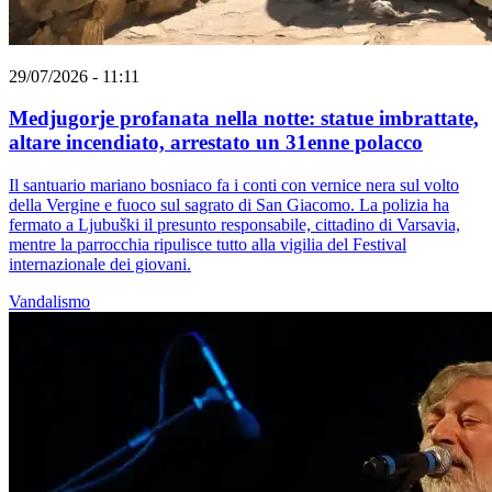
29/07/2026 - 11:11
Medjugorje profanata nella notte: statue imbrattate,
altare incendiato, arrestato un 31enne polacco
Il santuario mariano bosniaco fa i conti con vernice nera sul volto
della Vergine e fuoco sul sagrato di San Giacomo. La polizia ha
fermato a Ljubuški il presunto responsabile, cittadino di Varsavia,
mentre la parrocchia ripulisce tutto alla vigilia del Festival
internazionale dei giovani.
Vandalismo