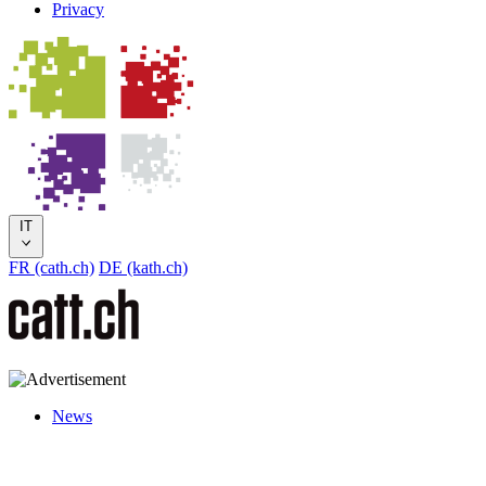
Privacy
IT
FR (cath.ch)
DE (kath.ch)
News