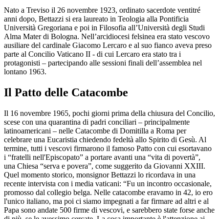
Nato a Treviso il 26 novembre 1923, ordinato sacerdote ventitré
anni dopo, Bettazzi si era laureato in Teologia alla Pontificia
Università Gregoriana e poi in Filosofia all’Università degli Studi
Alma Mater di Bologna. Nell’arcidiocesi felsinea era stato vescovo
ausiliare del cardinale Giacomo Lercaro e al suo fianco aveva preso
parte al Concilio Vaticano II - di cui Lercaro era stato tra i
protagonisti – partecipando alle sessioni finali dell’assemblea nel
lontano 1963.
Il Patto delle Catacombe
Il 16 novembre 1965, pochi giorni prima della chiusura del Concilio,
scese con una quarantina di padri conciliari – principalmente
latinoamericani – nelle Catacombe di Domitilla a Roma per
celebrare una Eucaristia chiedendo fedeltà allo Spirito di Gesù. Al
termine, tutti i vescovi firmarono il famoso Patto con cui esortavano
i “fratelli nell'Episcopato” a portare avanti una “vita di povertà”,
una Chiesa “serva e povera”, come suggerito da Giovanni XXIII.
Quel momento storico, monsignor Bettazzi lo ricordava in una
recente intervista con i media vaticani: “Fu un incontro occasionale,
promosso dal collegio belga. Nelle catacombe eravamo in 42, io ero
l'unico italiano, ma poi ci siamo impegnati a far firmare ad altri e al
Papa sono andate 500 firme di vescovi, e sarebbero state forse anche
di più, se le avessimo cercate. La cosa importante è l'attenzione ai