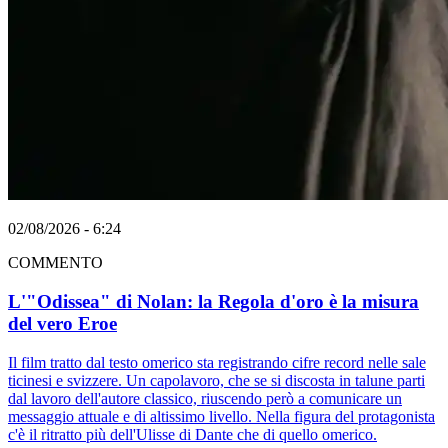
02/08/2026 - 6:24
COMMENTO
L'"Odissea" di Nolan: la Regola d'oro è la misura
del vero Eroe
Il film tratto dal testo omerico sta registrando cifre record nelle sale
ticinesi e svizzere. Un capolavoro, che se si discosta in talune parti
dal lavoro dell'autore classico, riuscendo però a comunicare un
messaggio attuale e di altissimo livello. Nella figura del protagonista
c'è il ritratto più dell'Ulisse di Dante che di quello omerico.