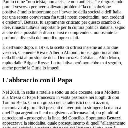
Partito come “non teista, non ateista e non antiteista” e ringraziando
pure il vescovo per aver sollevato problemi “la cui soluzione
positiva è molto importante per l’avvenire della società e dell’Italia,
per una serena convivenza fra tutti i nostri concittadini, non credenti
e credenti”. Bettazzi fu aspramente criticato per questo scambio di
idee, rimasto tuttavia importante per la cultura politica italiana, segno
anche della possibilità di ascoltarsi e comprendersi nonostante la
profonda diversità dei mondi rappresentati.
È dell'anno dopo, il 1978, la scelta di offrirsi insieme ad altri due
vescovi, Clemente Riva e Alberto Ablondi, in ostaggio in cambio
della libertà al presidente della Democrazia Cristiana, Aldo Moro,
rapito dalle Brigate Rosse. La trattativa però non ebbe mai seguito,
anche perché la Curia lo impedì.
L'abbraccio con il Papa
Nel 2018, in sedia a rotelle e sotto un sole cocente, era a Molfetta
alla Messa di Papa Francesco in visita pastorale nei luoghi di don
Tonino Bello. Con un guizzo nei caratteristici occhi azzurri,
raccontava ai giornalisti presenti di aver potuto stringere la mano a
quel Papa argentino il cui magistero - affermava lui, tra gli ultimi
partecipanti - proseguiva la linea del Concilio. Soprattutto Bettazzi
apprezzava la sinodalità, quale proseguimento di quell'"allargamento