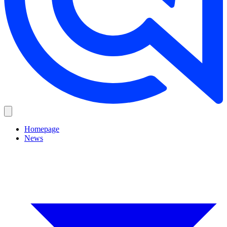
Homepage
News