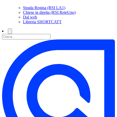
Strada Regina (RSI LA1)
Chiese in diretta (RSI ReteUno)
Dal web
Libreria SHORTCATT