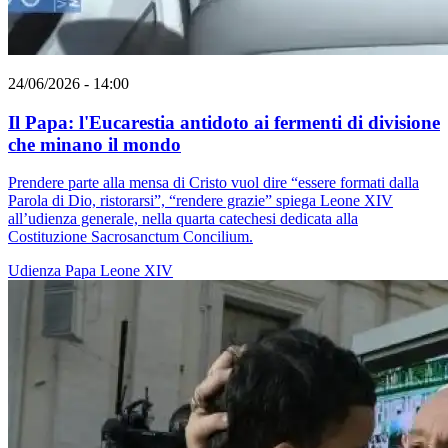
24/06/2026 - 14:00
Il Papa: l'Eucarestia antidoto ai fermenti di divisione
che minano il mondo
Prendere parte alla mensa di Cristo vuol dire “essere formati dalla
Parola di Dio, ristorarsi”, “rendere grazie” spiega Leone XIV
all’udienza generale, nella quarta catechesi dedicata alla
Costituzione Sacrosanctum Concilium.
Udienza
Papa Leone XIV