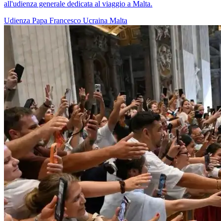
all'udienza generale dedicata al viaggio a Malta.
Udienza
Papa Francesco
Ucraina
Malta