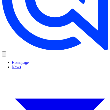
Homepage
News