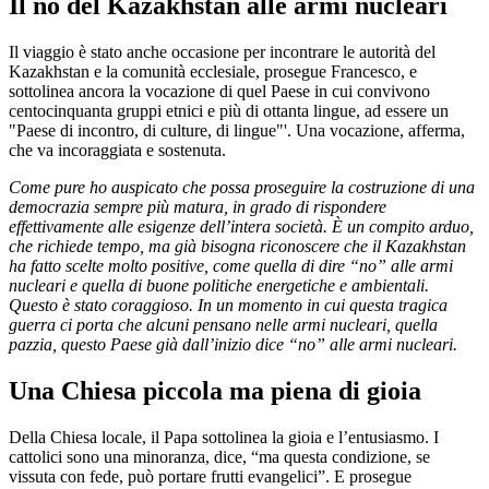
Il no del Kazakhstan alle armi nucleari
Il viaggio è stato anche occasione per incontrare le autorità del
Kazakhstan e la comunità ecclesiale, prosegue Francesco, e
sottolinea ancora la vocazione di quel Paese in cui convivono
centocinquanta gruppi etnici e più di ottanta lingue, ad essere un
"Paese di incontro, di culture, di lingue"'. Una vocazione, afferma,
che va incoraggiata e sostenuta.
Come pure ho auspicato che possa proseguire la costruzione di una
democrazia sempre più matura, in grado di rispondere
effettivamente alle esigenze dell’intera società. È un compito arduo,
che richiede tempo, ma già bisogna riconoscere che il Kazakhstan
ha fatto scelte molto positive, come quella di dire “no” alle armi
nucleari e quella di buone politiche energetiche e ambientali.
Questo è stato coraggioso. In un momento in cui questa tragica
guerra ci porta che alcuni pensano nelle armi nucleari, quella
pazzia, questo Paese già dall’inizio dice “no” alle armi nucleari.
Una Chiesa piccola ma piena di gioia
Della Chiesa locale, il Papa sottolinea la gioia e l’entusiasmo. I
cattolici sono una minoranza, dice, “ma questa condizione, se
vissuta con fede, può portare frutti evangelici”. E prosegue