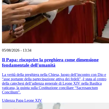
05/08/2026 - 13:34
Il Papa: riscoprire la preghiera come dimensione
fondamentale dell'umanità
La verità della preghiera nella Chiesa, luogo dell’incontro con Dio e
“asse portante della partecipazione attiva dei fedeli”, è stata al centro
della catechesi dell’udienza generale di Leone XIV nella Basilica
vaticana, la quinta sulla Costituzione conciliare “Sacrosanctum
Concilium”.
Udienza
Papa Leone XIV