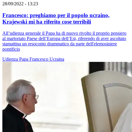
28/09/2022 - 13:23
Francesco: preghiamo per il popolo ucraino,
Krajewski mi ha riferito cose terribili
All’udienza generale il Papa ha di nuovo rivolto il proprio pensiero
al martoriato Paese dell’Europa dell’Est, riferendo di aver ascoltato
stamattina un resoconto drammatico da parte dell'elemosiniere
pontificio
Udienza
Papa Francesco
Ucraina