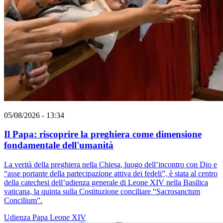
05/08/2026 - 13:34
Il Papa: riscoprire la preghiera come dimensione
fondamentale dell'umanità
La verità della preghiera nella Chiesa, luogo dell’incontro con Dio e
“asse portante della partecipazione attiva dei fedeli”, è stata al centro
della catechesi dell’udienza generale di Leone XIV nella Basilica
vaticana, la quinta sulla Costituzione conciliare “Sacrosanctum
Concilium”.
Udienza
Papa Leone XIV