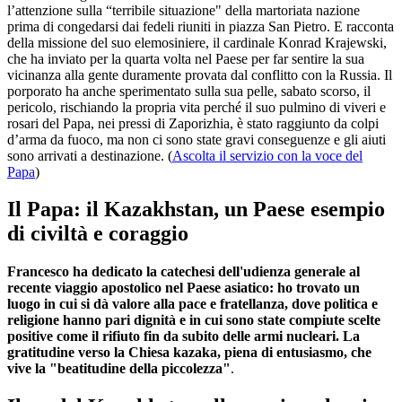
l’attenzione sulla “terribile situazione" della martoriata nazione
prima di congedarsi dai fedeli riuniti in piazza San Pietro. E racconta
della missione del suo elemosiniere, il cardinale Konrad Krajewski,
che ha inviato per la quarta volta nel Paese per far sentire la sua
vicinanza alla gente duramente provata dal conflitto con la Russia. Il
porporato ha anche sperimentato sulla sua pelle, sabato scorso, il
pericolo, rischiando la propria vita perché il suo pulmino di viveri e
rosari del Papa, nei pressi di Zaporizhia, è stato raggiunto da colpi
d’arma da fuoco, ma non ci sono state gravi conseguenze e gli aiuti
sono arrivati a destinazione. (
Ascolta il servizio con la voce del
Papa
)
Il Papa: il Kazakhstan, un Paese esempio
di civiltà e coraggio
Francesco ha dedicato la catechesi dell'udienza generale al
recente viaggio apostolico nel Paese asiatico: ho trovato un
luogo in cui si dà valore alla pace e fratellanza, dove politica e
religione hanno pari dignità e in cui sono state compiute scelte
positive come il rifiuto fin da subito delle armi nucleari. La
gratitudine verso la Chiesa kazaka, piena di entusiasmo, che
vive la "beatitudine della piccolezza"
.