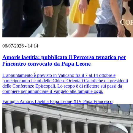
06/07/2026 - 14:14
Amoris laetitia: pubblicato il Percorso tematico per
l’incontro convocato da Papa Leone
L'appuntamento è previsto in Vaticano fra il 7 al 14 ottobre e
parteciperanno i capi delle Chiese Orientali Cattoliche e i presidenti
delle Conferenze Episcopali. Lo scopo è di riflettere sui passi da
compiere per annunciare il Vangelo alle famiglie oggi.
Famiglia
Amoris Laetitia
Papa Leone XIV
Papa Francesco