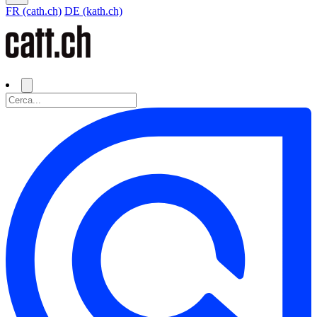
FR (cath.ch)
DE (kath.ch)