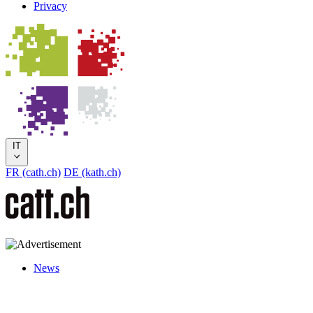
Privacy
IT
FR (cath.ch)
DE (kath.ch)
News