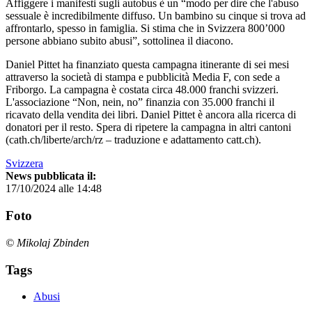
Affiggere i manifesti sugli autobus è un “modo per dire che l'abuso
sessuale è incredibilmente diffuso. Un bambino su cinque si trova ad
affrontarlo, spesso in famiglia. Si stima che in Svizzera 800’000
persone abbiano subito abusi”, sottolinea il diacono.
Daniel Pittet ha finanziato questa campagna itinerante di sei mesi
attraverso la società di stampa e pubblicità Media F, con sede a
Friborgo. La campagna è costata circa 48.000 franchi svizzeri.
L'associazione “Non, nein, no” finanzia con 35.000 franchi il
ricavato della vendita dei libri. Daniel Pittet è ancora alla ricerca di
donatori per il resto. Spera di ripetere la campagna in altri cantoni
(cath.ch/liberte/arch/rz – traduzione e adattamento catt.ch).
Svizzera
News pubblicata il:
17/10/2024 alle 14:48
Foto
© Mikolaj Zbinden
Tags
Abusi