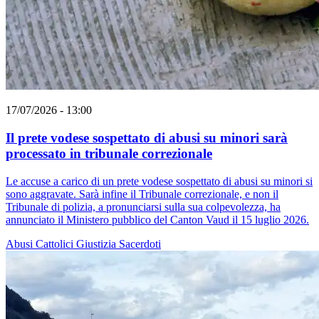
17/07/2026 - 13:00
Il prete vodese sospettato di abusi su minori sarà
processato in tribunale correzionale
Le accuse a carico di un prete vodese sospettato di abusi su minori si
sono aggravate. Sarà infine il Tribunale correzionale, e non il
Tribunale di polizia, a pronunciarsi sulla sua colpevolezza, ha
annunciato il Ministero pubblico del Canton Vaud il 15 luglio 2026.
Abusi
Cattolici
Giustizia
Sacerdoti