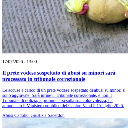
17/07/2026 - 13:00
Il prete vodese sospettato di abusi su minori sarà
processato in tribunale correzionale
Le accuse a carico di un prete vodese sospettato di abusi su minori si
sono aggravate. Sarà infine il Tribunale correzionale, e non il
Tribunale di polizia, a pronunciarsi sulla sua colpevolezza, ha
annunciato il Ministero pubblico del Canton Vaud il 15 luglio 2026.
Abusi
Cattolici
Giustizia
Sacerdoti