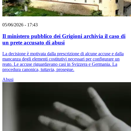
05/06/2026 - 17:43
Il ministero pubblico dei Grigioni archivia il caso di
un prete accusato di abusi
La decisione è motivata dalla prescrizione di alcune accuse e dalla
mancanza degli elementi costitutivi necessari per configurare un
reato. Le accuse riguardavano casi in Svizzera e Germania. La
procedura canonica, tuttavia, prosegue.
Abusi