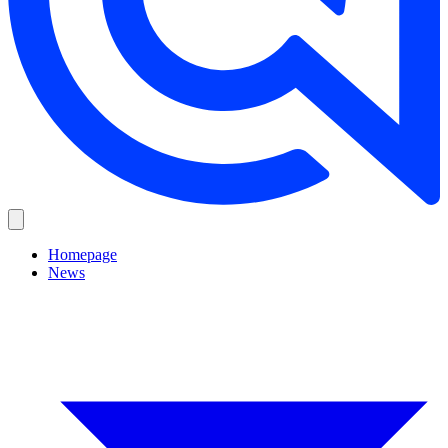
Homepage
News