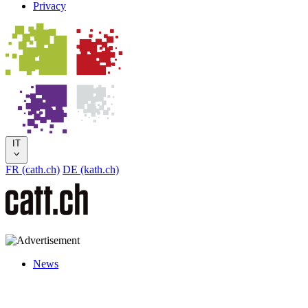
Privacy
IT
FR (cath.ch)
DE (kath.ch)
News