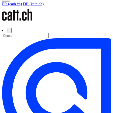
FR (cath.ch)
DE (kath.ch)