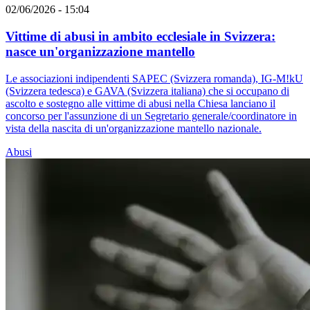
02/06/2026 - 15:04
Vittime di abusi in ambito ecclesiale in Svizzera:
nasce un'organizzazione mantello
Le associazioni indipendenti SAPEC (Svizzera romanda), IG-M!kU
(Svizzera tedesca) e GAVA (Svizzera italiana) che si occupano di
ascolto e sostegno alle vittime di abusi nella Chiesa lanciano il
concorso per l'assunzione di un Segretario generale/coordinatore in
vista della nascita di un'organizzazione mantello nazionale.
Abusi