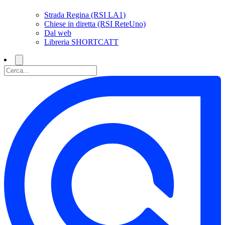
Strada Regina (RSI LA1)
Chiese in diretta (RSI ReteUno)
Dal web
Libreria SHORTCATT