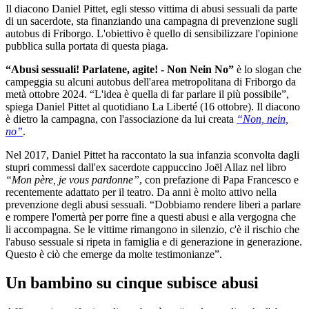
Il diacono Daniel Pittet, egli stesso vittima di abusi sessuali da parte
di un sacerdote, sta finanziando una campagna di prevenzione sugli
autobus di Friborgo. L'obiettivo è quello di sensibilizzare l'opinione
pubblica sulla portata di questa piaga.
“Abusi sessuali! Parlatene, agite! - Non Nein No”
è lo slogan che
campeggia su alcuni autobus dell'area metropolitana di Friborgo da
metà ottobre 2024. “L'idea è quella di far parlare il più possibile”,
spiega Daniel Pittet al quotidiano La Liberté (16 ottobre). Il diacono
è dietro la campagna, con l'associazione da lui creata
“Non, nein,
no”
.
Nel 2017, Daniel Pittet ha raccontato la sua infanzia sconvolta dagli
stupri commessi dall'ex sacerdote cappuccino Joël Allaz nel libro
“Mon père, je vous pardonne”
, con prefazione di Papa Francesco e
recentemente adattato per il teatro. Da anni è molto attivo nella
prevenzione degli abusi sessuali. “Dobbiamo rendere liberi a parlare
e rompere l'omertà per porre fine a questi abusi e alla vergogna che
li accompagna. Se le vittime rimangono in silenzio, c'è il rischio che
l'abuso sessuale si ripeta in famiglia e di generazione in generazione.
Questo è ciò che emerge da molte testimonianze”.
Un bambino su cinque subisce abusi