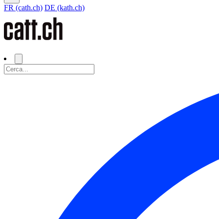
FR (cath.ch)
DE (kath.ch)