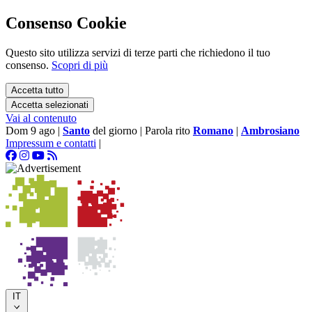
Consenso Cookie
Questo sito utilizza servizi di terze parti che richiedono il tuo
consenso.
Scopri di più
Accetta tutto
Accetta selezionati
Vai al contenuto
Dom 9 ago
|
Santo
del giorno
|
Parola rito
Romano
|
Ambrosiano
Impressum e contatti
|
IT