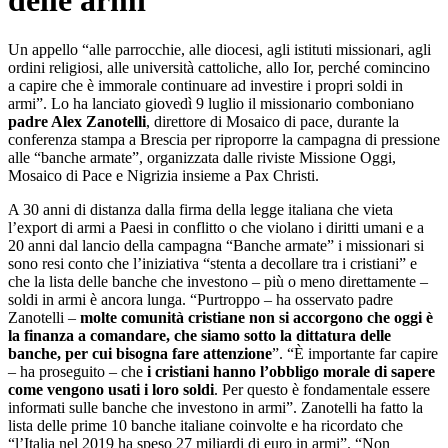
delle armi
Un appello “alle parrocchie, alle diocesi, agli istituti missionari, agli
ordini religiosi, alle università cattoliche, allo Ior, perché comincino
a capire che è immorale continuare ad investire i propri soldi in
armi”. Lo ha lanciato giovedì 9 luglio il missionario comboniano
padre Alex Zanotelli
, direttore di Mosaico di pace, durante la
conferenza stampa a Brescia per riproporre la campagna di pressione
alle “banche armate”, organizzata dalle riviste Missione Oggi,
Mosaico di Pace e Nigrizia insieme a Pax Christi.
A 30 anni di distanza dalla firma della legge italiana che vieta
l’export di armi a Paesi in conflitto o che violano i diritti umani e a
20 anni dal lancio della campagna “Banche armate” i missionari si
sono resi conto che l’iniziativa “stenta a decollare tra i cristiani” e
che la lista delle banche che investono – più o meno direttamente –
soldi in armi è ancora lunga. “Purtroppo – ha osservato padre
Zanotelli –
molte comunità cristiane non si accorgono che oggi è
la finanza a comandare, che siamo sotto la dittatura delle
banche, per cui bisogna fare attenzione
”. “È importante far capire
– ha proseguito – che
i cristiani hanno l’obbligo morale di sapere
come vengono usati i loro soldi
. Per questo è fondamentale essere
informati sulle banche che investono in armi”. Zanotelli ha fatto la
lista delle prime 10 banche italiane coinvolte e ha ricordato che
“l’Italia nel 2019 ha speso 27 miliardi di euro in armi”. “Non