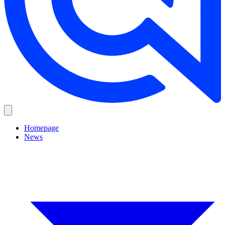
Homepage
News