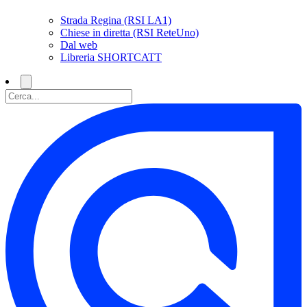
Strada Regina (RSI LA1)
Chiese in diretta (RSI ReteUno)
Dal web
Libreria SHORTCATT