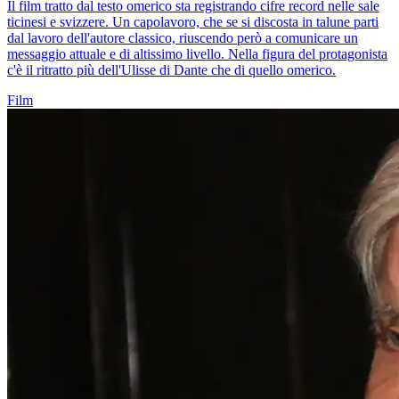
Il film tratto dal testo omerico sta registrando cifre record nelle sale
ticinesi e svizzere. Un capolavoro, che se si discosta in talune parti
dal lavoro dell'autore classico, riuscendo però a comunicare un
messaggio attuale e di altissimo livello. Nella figura del protagonista
c'è il ritratto più dell'Ulisse di Dante che di quello omerico.
Film