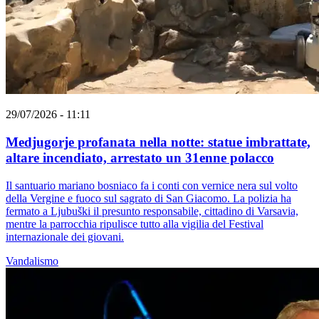
29/07/2026 - 11:11
Medjugorje profanata nella notte: statue imbrattate,
altare incendiato, arrestato un 31enne polacco
Il santuario mariano bosniaco fa i conti con vernice nera sul volto
della Vergine e fuoco sul sagrato di San Giacomo. La polizia ha
fermato a Ljubuški il presunto responsabile, cittadino di Varsavia,
mentre la parrocchia ripulisce tutto alla vigilia del Festival
internazionale dei giovani.
Vandalismo