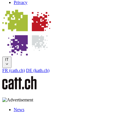
Privacy
IT
FR (cath.ch)
DE (kath.ch)
News