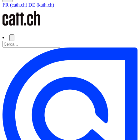
FR (cath.ch)
DE (kath.ch)