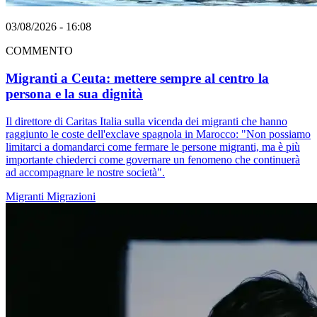
03/08/2026 - 16:08
COMMENTO
Migranti a Ceuta: mettere sempre al centro la
persona e la sua dignità
Il direttore di Caritas Italia sulla vicenda dei migranti che hanno
raggiunto le coste dell'exclave spagnola in Marocco: "Non possiamo
limitarci a domandarci come fermare le persone migranti, ma è più
importante chiederci come governare un fenomeno che continuerà
ad accompagnare le nostre società".
Migranti
Migrazioni