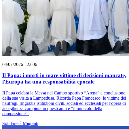
04/07/2026 - 23:06
Il Papa: i morti in mare vittime di decisioni mancate,
l'Europa ha una responsabilità epocale
Il Papa celebra la Messa nel Campo sportivo “Arena” a conclusione
della sua visita a Lampedusa. Ricorda Papa Francesco, le vittime dei
naufragi, ringrazia istituzioni civili, sociali ed ecclesiali per l'opera di
accoglienza compiuta in questi anni e "il miracolo della
compassione".
Solidarietà
Migranti