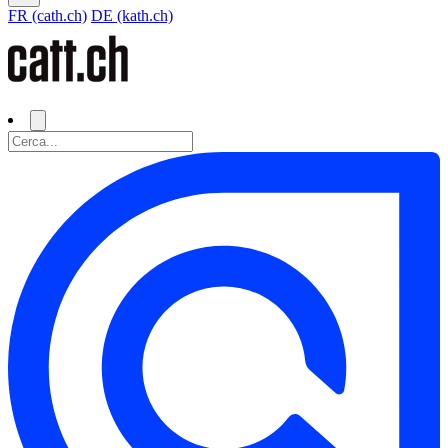
FR (cath.ch)
DE (kath.ch)