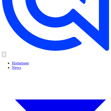
Homepage
News