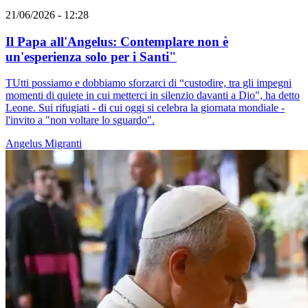
21/06/2026 - 12:28
Il Papa all'Angelus: Contemplare non è
un'esperienza solo per i Santi"
TUtti possiamo e dobbiamo sforzarci di “custodire, tra gli impegni
momenti di quiete in cui metterci in silenzio davanti a Dio", ha detto
Leone. Sui rifugiati - di cui oggi si celebra la giornata mondiale -
l'invito a "non voltare lo sguardo".
Angelus
Migranti