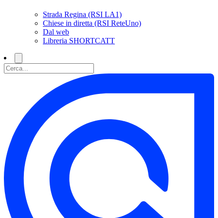
Strada Regina (RSI LA1)
Chiese in diretta (RSI ReteUno)
Dal web
Libreria SHORTCATT