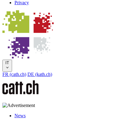
Privacy
IT
FR (cath.ch)
DE (kath.ch)
News