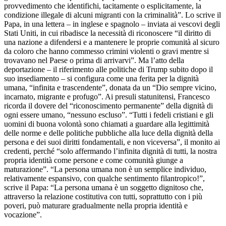
provvedimento che identifichi, tacitamente o esplicitamente, la
condizione illegale di alcuni migranti con la criminalità”. Lo scrive il
Papa, in una lettera – in inglese e spagnolo – inviata ai vescovi degli
Stati Uniti, in cui ribadisce la necessità di riconoscere “il diritto di
una nazione a difendersi e a mantenere le proprie comunità al sicuro
da coloro che hanno commesso crimini violenti o gravi mentre si
trovavano nel Paese o prima di arrivarvi”. Ma l’atto della
deportazione – il riferimento alle politiche di Trump subito dopo il
suo insediamento – si configura come una ferita per la dignità
umana, “infinita e trascendente”, donata da un “Dio sempre vicino,
incarnato, migrante e profugo”. Ai presuli statunitensi, Francesco
ricorda il dovere del “riconoscimento permanente” della dignità di
ogni essere umano, “nessuno escluso”. “Tutti i fedeli cristiani e gli
uomini di buona volontà sono chiamati a guardare alla legittimità
delle norme e delle politiche pubbliche alla luce della dignità della
persona e dei suoi diritti fondamentali, e non viceversa”, il monito ai
credenti, perché “solo affermando l’infinita dignità di tutti, la nostra
propria identità come persone e come comunità giunge a
maturazione”. “La persona umana non è un semplice individuo,
relativamente espansivo, con qualche sentimento filantropico!”,
scrive il Papa: “La persona umana è un soggetto dignitoso che,
attraverso la relazione costitutiva con tutti, soprattutto con i più
poveri, può maturare gradualmente nella propria identità e
vocazione”.