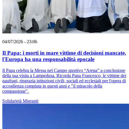
04/07/2026 - 23:06
Il Papa: i morti in mare vittime di decisioni mancate,
l'Europa ha una responsabilità epocale
Il Papa celebra la Messa nel Campo sportivo “Arena” a conclusione
della sua visita a Lampedusa. Ricorda Papa Francesco, le vittime dei
naufragi, ringrazia istituzioni civili, sociali ed ecclesiali per l'opera di
accoglienza compiuta in questi anni e "il miracolo della
compassione".
Solidarietà
Migranti