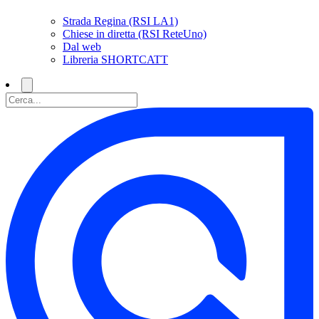
Strada Regina (RSI LA1)
Chiese in diretta (RSI ReteUno)
Dal web
Libreria SHORTCATT