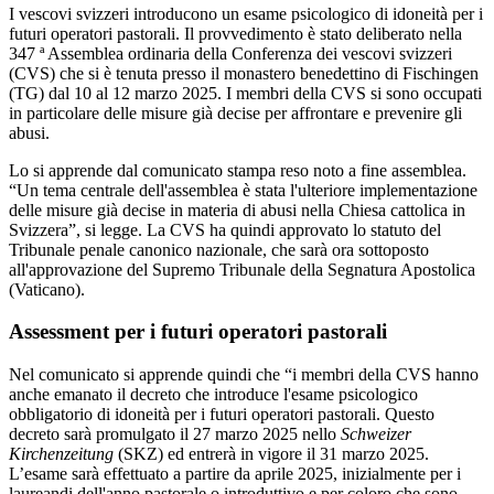
I vescovi svizzeri introducono un esame psicologico di idoneità per i
futuri operatori pastorali.
Il provvedimento è stato deliberato nella
347 ª Assemblea ordinaria della Conferenza dei vescovi svizzeri
(CVS) che si è tenuta presso il monastero benedettino di Fischingen
(TG) dal 10 al 12 marzo 2025. I membri della CVS si sono occupati
in particolare delle misure già decise per affrontare e prevenire gli
abusi.
Lo si apprende dal comunicato stampa reso noto a fine assemblea.
“Un tema centrale dell'assemblea è stata l'ulteriore implementazione
delle misure già decise in materia di abusi nella Chiesa cattolica in
Svizzera”, si legge. La CVS ha quindi approvato lo statuto del
Tribunale penale canonico nazionale, che sarà ora sottoposto
all'approvazione del Supremo Tribunale della Segnatura Apostolica
(Vaticano).
Assessment per i futuri operatori pastorali
Nel comunicato si apprende quindi che “i membri della CVS hanno
anche emanato il decreto che introduce l'esame psicologico
obbligatorio di idoneità per i futuri operatori pastorali. Questo
decreto sarà promulgato il 27 marzo 2025 nello
Schweizer
Kirchenzeitung
(SKZ) ed entrerà in vigore il 31 marzo 2025.
L’esame sarà effettuato a partire da aprile 2025, inizialmente per i
laureandi dell'anno pastorale o introduttivo e per coloro che sono