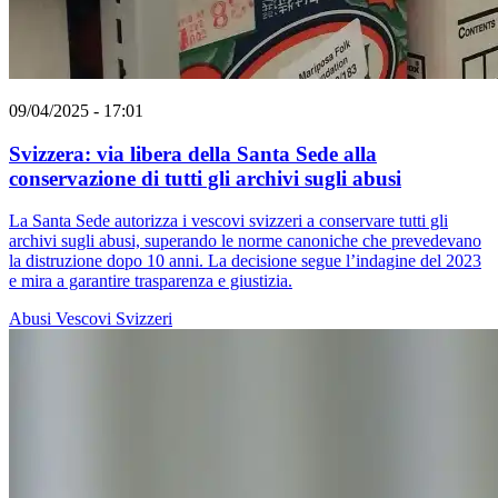
09/04/2025 - 17:01
Svizzera: via libera della Santa Sede alla
conservazione di tutti gli archivi sugli abusi
La Santa Sede autorizza i vescovi svizzeri a conservare tutti gli
archivi sugli abusi, superando le norme canoniche che prevedevano
la distruzione dopo 10 anni. La decisione segue l’indagine del 2023
e mira a garantire trasparenza e giustizia.
Abusi
Vescovi Svizzeri