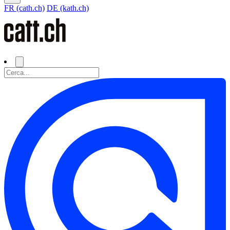
FR (cath.ch)
DE (kath.ch)