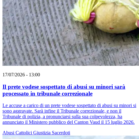
17/07/2026 - 13:00
Il prete vodese sospettato di abusi su minori sarà
processato in tribunale correzionale
Le accuse a carico di un prete vodese sospettato di abusi su minori si
sono aggravate. Sarà infine il Tribunale correzionale, e non il
Tribunale di polizia, a pronunciarsi sulla sua colpevolezza, ha
annunciato il Ministero pubblico del Canton Vaud il 15 luglio 2026.
Abusi
Cattolici
Giustizia
Sacerdoti