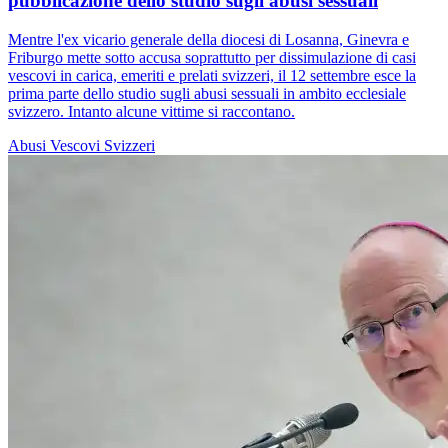
pubblicazione dello studio sugli abusi sessuali
Mentre l'ex vicario generale della diocesi di Losanna, Ginevra e
Friburgo mette sotto accusa soprattutto per dissimulazione di casi
vescovi in carica, emeriti e prelati svizzeri, il 12 settembre esce la
prima parte dello studio sugli abusi sessuali in ambito ecclesiale
svizzero. Intanto alcune vittime si raccontano.
Abusi
Vescovi Svizzeri