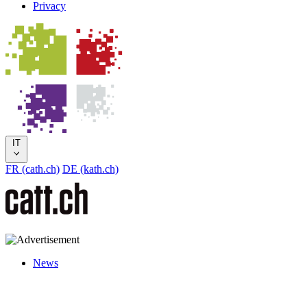
Privacy
IT
FR (cath.ch)
DE (kath.ch)
News