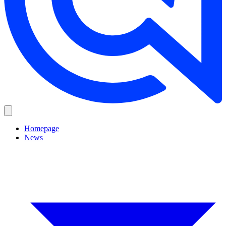
Homepage
News