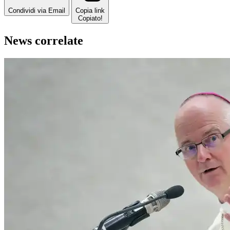
Condividi via Email
Copia link
Copiato!
News correlate