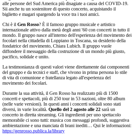
alle persone del Sud America più disagiate a causa del COVID-19.
Sii anche tu un sostenitore di questo concerto, acquistando il
biglietto e magari spargendo la voce tra i tuoi amici.
Chi è il
Gen Rosso
? È il famoso gruppo musicale e artistico
internazionale attivo dalla metà degli anni '60 con concerti in tutto il
mondo. Il gruppo nasce all'interno dell'esperienza del movimento dei
focolari nella cittadella di Loppiano in Toscana, su desiderio della
fondatrice del movimento, Chiara Lubich. Il gruppo vuole
diffondere il messaggio della costruzione di un mondo più giusto,
pacifico, solidale e unito.
La testimonianza di questi valori viene direttamente dai componenti
del gruppo e da tecnici e staff, che vivono in prima persona lo stile
di vita di comunione e fratellanza legato all'esperienza del
movimento dei focolari.
Durante la sua attività, il Gen Rosso ha realizzato più di 1500
concerti e spettacoli, più di 250 tour in 53 nazioni, oltre 80 album
(nelle varie versioni). In questi anni i concerti solidali sono stati
diversi, in varie località.
Quello del 2 agosto alle 22
sarà un
concerto in diretta streaming. Gli ingredienti per uno spettacolo
memorabile ci sono tutti: musica con messaggi profondi, suggestiva
ambientazione e una manciata di brani inediti… Qui le informazioni:
https://genrosso.publica.la/library