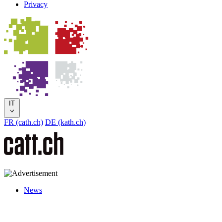
Privacy
IT
FR (cath.ch)
DE (kath.ch)
News