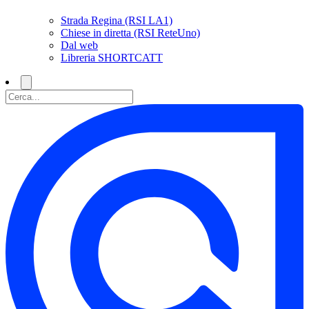
Strada Regina (RSI LA1)
Chiese in diretta (RSI ReteUno)
Dal web
Libreria SHORTCATT