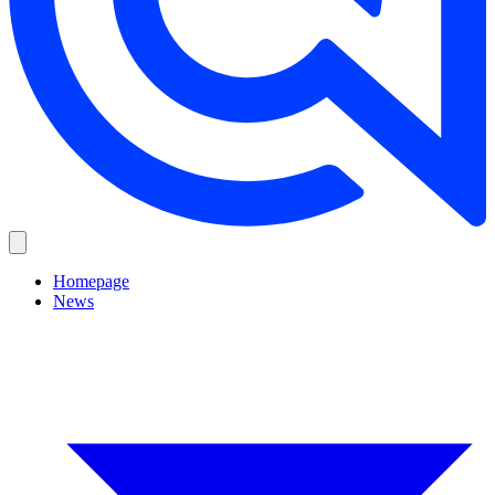
Homepage
News