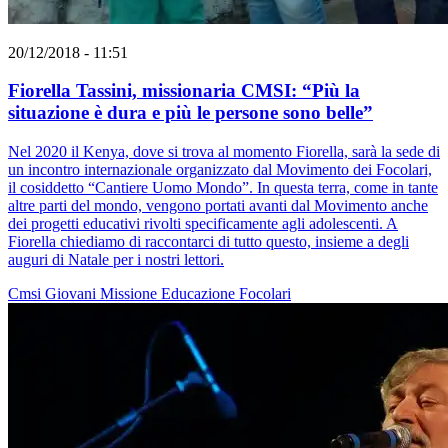
20/12/2018 - 11:51
Fiorella Tassini, missionaria CMSI: “Più la
situazione è dura e più le persone sono belle”
Nel 2020 il Kenya, dove si trova al momento Fiorella, sarà la sede di
un incontro internazionale organizzato dal Movimento dei Focolari,
il cosiddetto “Cantiere Uomo Mondo”. In questa terra, come in tante
altre parti del mondo, vengono portati avanti dal Movimento anche
dei progetti educativi rivolti specificamente agli adolescenti. A
Fiorella chiediamo di raccontarci di tutto questo, insieme a degli
auguri di Natale per i nostri lettori.
Cmsi
Giovani
Missione
Educazione
Focolari