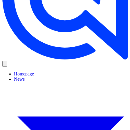
Homepage
News