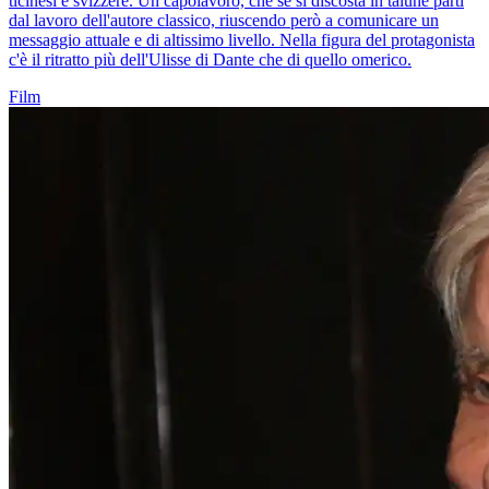
ticinesi e svizzere. Un capolavoro, che se si discosta in talune parti
dal lavoro dell'autore classico, riuscendo però a comunicare un
messaggio attuale e di altissimo livello. Nella figura del protagonista
c'è il ritratto più dell'Ulisse di Dante che di quello omerico.
Film