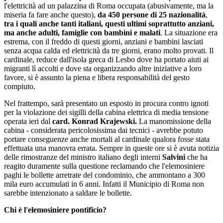
l'elettricità ad un palazzina di Roma occupata (abusivamente, ma la
miseria fa fare anche questo),
da 450 persone di 25 nazionalità
,
tra i quali anche tanti italiani, questi ultimi soprattutto anziani,
ma anche adulti, famiglie con bambini e malati
. La situazione era
estrema, con il freddo di questi giorni, anziani e bambini lasciati
senza acqua calda ed elettricità da tre giorni, erano molto provati. Il
cardinale, reduce dall'isola greca di Lesbo dove ha portato aiuti ai
migranti lì accolti e dove sta organizzando altre iniziative a loro
favore, si è assunto la piena e libera responsabilità del gesto
compiuto.
Nel frattempo, sarà presentato un esposto in procura contro ignoti
per la violazione dei sigilli della cabina elettrica di media tensione
operata ieri dal
card. Konrad Krajewski.
La manomissione della
cabina - considerata pericolosissima dai tecnici - avrebbe potuto
portare conseguenze anche mortali al cardinale qualora fosse stata
effettuata una manovra errata. Sempre in queste ore si è avuta notizia
delle rimostranze del ministro italiano degli interni
Salvini
che ha
reagito duramente sulla questione reclamando che l'elemosiniere
paghi le bollette arretrate del condominio, che ammontano a 300
mila euro accumulati in 6 anni. Infatti il Municipio di Roma non
sarebbe intenzionato a saldare le bollette.
Chi è l'elemosiniere pontificio?