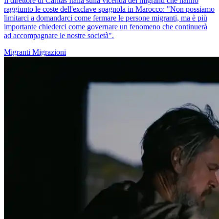
Il direttore di Caritas Italia sulla vicenda dei migranti che hanno
raggiunto le coste dell'exclave spagnola in Marocco: "Non possiamo
limitarci a domandarci come fermare le persone migranti, ma è più
importante chiederci come governare un fenomeno che continuerà
ad accompagnare le nostre società".
Migranti
Migrazioni