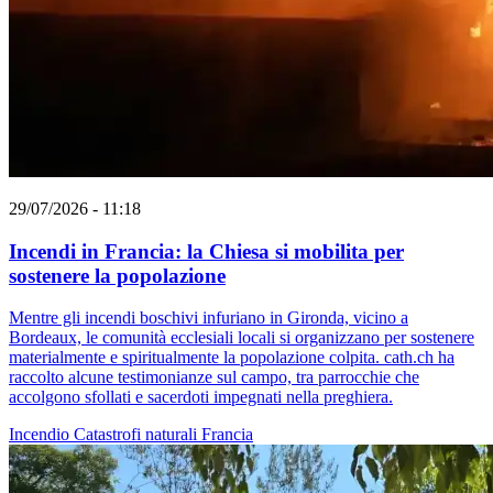
29/07/2026 - 11:18
Incendi in Francia: la Chiesa si mobilita per
sostenere la popolazione
Mentre gli incendi boschivi infuriano in Gironda, vicino a
Bordeaux, le comunità ecclesiali locali si organizzano per sostenere
materialmente e spiritualmente la popolazione colpita. cath.ch ha
raccolto alcune testimonianze sul campo, tra parrocchie che
accolgono sfollati e sacerdoti impegnati nella preghiera.
Incendio
Catastrofi naturali
Francia