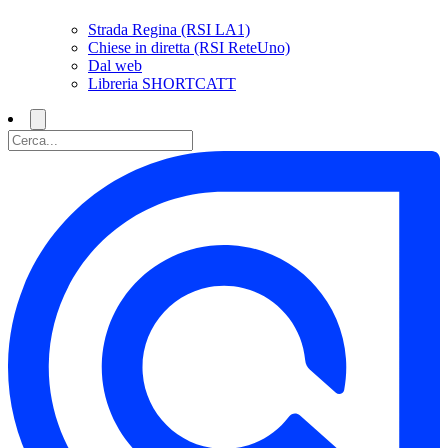
Strada Regina (RSI LA1)
Chiese in diretta (RSI ReteUno)
Dal web
Libreria SHORTCATT