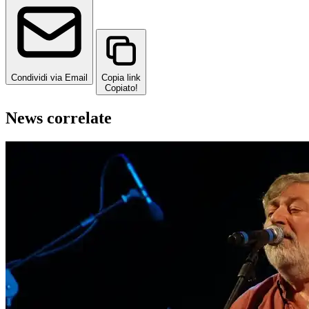
Condividi via Email
Copia link
Copiato!
News correlate