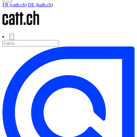
FR (cath.ch)
DE (kath.ch)