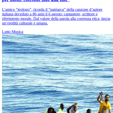
L'amico “teologo”, ricorda il “patriarca” della canzone d’autore
italiana deceduto a 86 anni il 6 agosto: cantautore, scrittore e
riferimento morale. Dal valore della parola alla coerenza etica, lascia
un’eredità culturale e umana.
Lutto
Musica