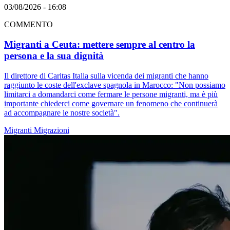
03/08/2026 - 16:08
COMMENTO
Migranti a Ceuta: mettere sempre al centro la
persona e la sua dignità
Il direttore di Caritas Italia sulla vicenda dei migranti che hanno
raggiunto le coste dell'exclave spagnola in Marocco: "Non possiamo
limitarci a domandarci come fermare le persone migranti, ma è più
importante chiederci come governare un fenomeno che continuerà
ad accompagnare le nostre società".
Migranti
Migrazioni