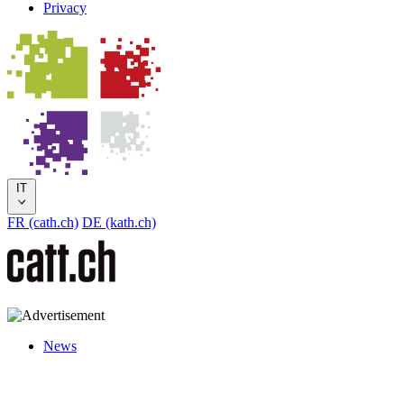
Privacy
IT
FR (cath.ch)
DE (kath.ch)
News