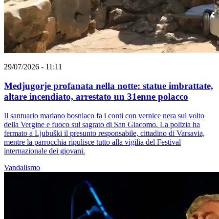
29/07/2026 - 11:11
Medjugorje profanata nella notte: statue imbrattate,
altare incendiato, arrestato un 31enne polacco
Il santuario mariano bosniaco fa i conti con vernice nera sul volto
della Vergine e fuoco sul sagrato di San Giacomo. La polizia ha
fermato a Ljubuški il presunto responsabile, cittadino di Varsavia,
mentre la parrocchia ripulisce tutto alla vigilia del Festival
internazionale dei giovani.
Vandalismo